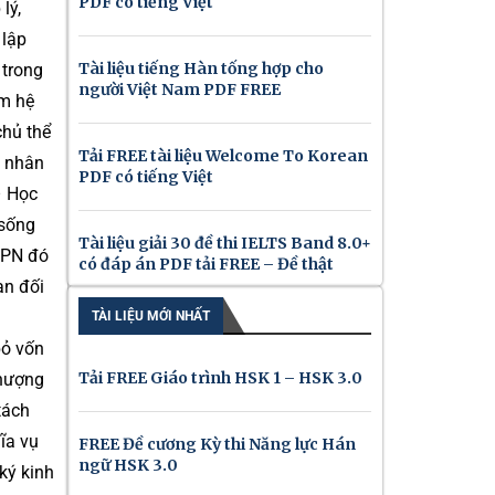
PDF có tiếng Việt
lý,
 lập
Tài liệu tiếng Hàn tống hợp cho
 trong
người Việt Nam PDF FREE
ồm hệ
chủ thể
Tải FREE tài liệu Welcome To Korean
p nhân
PDF có tiếng Việt
– Học
 sống
Tài liệu giải 30 đề thi IELTS Band 8.0+
h PN đó
có đáp án PDF tải FREE – Đề thật
ạn đối
TÀI LIỆU MỚI NHẤT
bỏ vốn
Tải FREE Giáo trình HSK 1 – HSK 3.0
nhượng
tách
ĩa vụ
FREE Đề cương Kỳ thi Năng lực Hán
ngữ HSK 3.0
 ký kinh