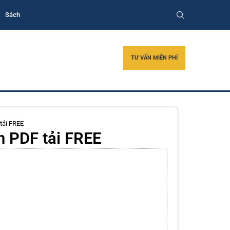
Sách
TƯ VẤN MIỄN PHÍ
 tải FREE
h PDF tải FREE