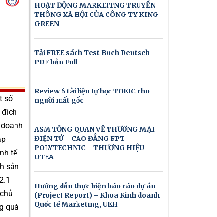
HOẠT ĐỘNG MARKEITNG TRUYỀN
THÔNG XÃ HỘI CỦA CÔNG TY KING
GREEN
Tải FREE sách Test Buch Deutsch
PDF bản Full
Review 6 tài liệu tự học TOEIC cho
t số
người mất gốc
 đích
h doanh
ASM TỔNG QUAN VỀ THƯƠNG MẠI
ĐIỆN TỬ – CAO ĐẲNG FPT
ập
POLYTECHNIC – THƯƠNG HIỆU
nh tế
OTEA
nh sản
2.1
Hướng dẫn thực hiện báo cáo dự án
 chủ
(Project Report) – Khoa Kinh doanh
Quốc tế Marketing, UEH
ng quá