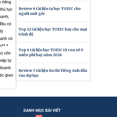
 riêng
Review 6 tài liệu tự học TOEIC cho
thủ tục
người mất gốc
oanh,
đều có
Top 12 tài liệu học TOEIC hay cho mọi
lý
trình độ
oanh có
n** *
Top 6 tài liệu học TOEIC từ con số 0
có vốn
miễn phí hay năm 2026
iệp tự
 doanh
Review 7 tài liệu ôn thi Tiếng Anh đầu
ác giao
vào đại học
DANH MỤC BÀI VIẾT
HOT