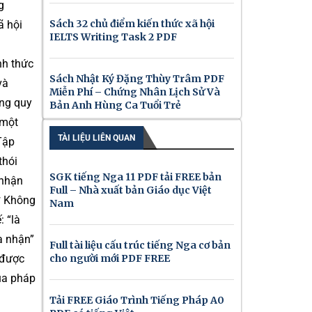
g
Sách 32 chủ điểm kiến thức xã hội
ã hội
IELTS Writing Task 2 PDF
nh thức
Sách Nhật Ký Đặng Thùy Trâm PDF
và
Miễn Phí – Chứng Nhân Lịch Sử Và
ững quy
Bản Anh Hùng Ca Tuổi Trẻ
 một
TÀI LIỆU LIÊN QUAN
Tập
thói
SGK tiếng Nga 11 PDF tải FREE bản
 nhận
Full – Nhà xuất bản Giáo dục Việt
* Không
Nam
 “là
a nhận”
Full tài liệu cấu trúc tiếng Nga cơ bản
 được
cho người mới PDF FREE
của pháp
Tải FREE Giáo Trình Tiếng Pháp A0