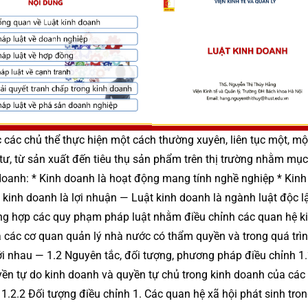
c các chủ thể thực hiện một cách thường xuyên, liên tục một, mộ
tư, từ sản xuất đến tiêu thụ sản phẩm trên thị trường nhằm mục
 doanh: * Kinh doanh là hoạt động mang tính nghề nghiệp * Kin
ủa kinh doanh là lợi nhuận — Luật kinh doanh là ngành luật độc l
ng hợp các quy phạm pháp luật nhằm điều chỉnh các quan hệ ki
ủa các cơ quan quản lý nhà nước có thẩm quyền và trong quá trì
ới nhau — 1.2 Nguyên tắc, đối tượng, phương pháp điều chỉnh 1.
ền tự do kinh doanh và quyền tự chủ trong kinh doanh của các
1.2.2 Đối tượng điều chỉnh 1. Các quan hệ xã hội phát sinh tro