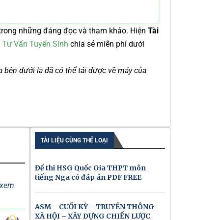
trong những đáng đọc và tham khảo. Hiện
Tài
c
Tư Vấn Tuyển Sinh
chia sẻ miễn phí dưới
ía bên dưới là đã có thể tải được về máy của
TÀI LIỆU CÙNG THỂ LOẠI
Đề thi HSG Quốc Gia THPT môn
tiếng Nga có đáp án PDF FREE
ể xem
ASM – CUỐI KỲ – TRUYỀN THÔNG
XÃ HỘI – XÂY DỰNG CHIẾN LƯỢC