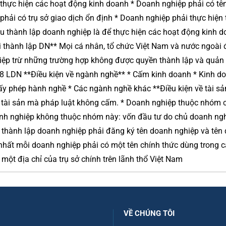
hực hiện các hoạt động kinh doanh * Doanh nghiệp phải có tên
phải có trụ sở giao dịch ổn định * Doanh nghiệp phải thực hiện 
êu thành lập doanh nghiệp là để thực hiện các hoạt động kinh d
i thành lập DN** Mọi cá nhân, tổ chức Việt Nam và nước ngoài 
iệp trừ những trường hợp không được quyền thành lập và quản 
18 LDN **Điều kiện về ngành nghề** * Cấm kinh doanh * Kinh d
iấy phép hành nghề * Các ngành nghề khác **Điều kiện về tài sả
i tài sản mà pháp luật không cấm. * Doanh nghiệp thuộc nhóm 
anh nghiệp không thuộc nhóm này: vốn đầu tư do chủ doanh ngh
ười thành lập doanh nghiệp phải đăng ký tên doanh nghiệp và tên
 nhất mỗi doanh nghiệp phải có một tên chính thức dùng trong c
một địa chỉ của trụ sở chính trên lãnh thổ Việt Nam
VỀ CHÚNG TÔI