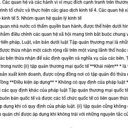
. Các quan hệ và các hành vi vì mục đích cạnh tranh trên thươn
rình tổ chức và thực hiện các giao dịch kinh tế 4. Các quan hệ x
p kinh tế 5. Nhóm quan hệ quản lý kinh tế
 quan nhà nước có thẩm quyền ban hành, được thể hiện dưới hì
 nhằm điều chỉnh các quan hệ xã hội mang tính bắt buộc chung 
iến pháp, Luật, văn bản dưới luật Tập quán thương mại là nh
 được thừa nhận một cách rộng rãi trên một vùng lãnh thổ hoặc
các bên thừa nhận để xác định quyền và nghĩa vụ của các bên. 
rong nước (ii) tập quán thương mại quốc tế **Khái niệm** * là 
g sản xuất kinh doanh, được cộng đồng nơi có tập quán đó thừa
ồng **Điều kiện áp dụng** * Không có quy định của pháp luật 
i các quy định khác của pháp luật Tập quán thương mại quốc tế:
ng buôn bán quốc tế và được các tổ chức quốc tế có liên quan thừ
p dụng khi có quy định của pháp luật. (ii) tập quán cũng không
tập quán chỉ được áp dụng khi không trái với những nguyên tắc 