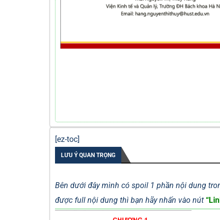
[ez-toc]
LƯU Ý QUAN TRỌNG
Bên dưới đây mình có spoil 1 phần nội dung tron
được full nội dung thì bạn hãy nhấn vào nút
“Lin