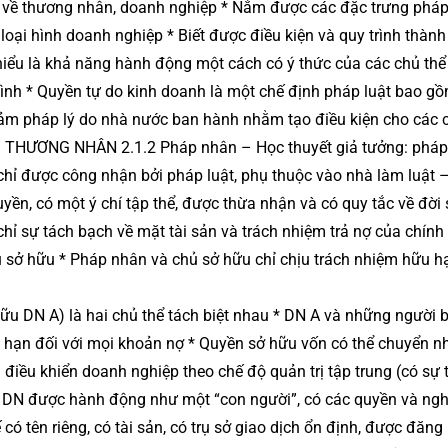
 về thương nhân, doanh nghiệp * Nắm được các đặc trưng pháp 
ại hình doanh nghiệp * Biết được điều kiện và quy trình thành
iểu là khả năng hành động một cách có ý thức của các chủ thể
ình * Quyền tự do kinh doanh là một chế định pháp luật bao g
m pháp lý do nhà nước ban hành nhằm tạo điều kiện cho các 
1. THƯƠNG NHÂN 2.1.2 Pháp nhân – Học thuyết giả tưởng: phá
à chỉ được công nhận bởi pháp luật, phụ thuộc vào nhà làm luật 
uyền, có một ý chí tập thể, được thừa nhận và có quy tắc về đời
hỉ sự tách bạch về mặt tài sản và trách nhiệm trả nợ của chín
chủ sở hữu * Pháp nhân và chủ sở hữu chỉ chịu trách nhiệm hữu h
ữu DN A) là hai chủ thể tách biệt nhau * DN A và những người 
u hạn đối với mọi khoản nợ * Quyền sở hữu vốn có thể chuyển 
điều khiển doanh nghiệp theo chế độ quản trị tập trung (có sự 
 * DN được hành động như một “con người”, có các quyền và ngh
có tên riêng, có tài sản, có trụ sở giao dịch ổn định, được đăng