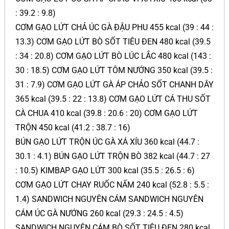
: 39.2 : 9.8)
CƠM GẠO LỨT CHẢ ÚC GÀ ĐẬU PHU 455 kcal (39 : 44 :
13.3) CƠM GẠO LỨT BÒ SỐT TIÊU ĐEN 480 kcal (39.5
: 34 : 20.8) CƠM GẠO LỨT BÒ LÚC LẮC 480 kcal (143 :
30 : 18.5) CƠM GẠO LỨT TÔM NƯỚNG 350 kcal (39.5 :
31 : 7.9) CƠM GẠO LỨT GÀ ÁP CHẢO SỐT CHANH DÂY
365 kcal (39.5 : 22 : 13.8) CƠM GẠO LỨT CÁ THU SỐT
CÀ CHUA 410 kcal (39.8 : 20.6 : 20) CƠM GẠO LỨT
TRỘN 450 kcal (41.2 : 38.7 : 16)
BÚN GẠO LỨT TRỘN ÚC GÀ XÁ XÍU 360 kcal (44.7 :
30.1 : 4.1) BÚN GẠO LỨT TRỘN BÒ 382 kcal (44.7 : 27
: 10.5) KIMBAP GẠO LỨT 300 kcal (35.5 : 26.5 : 6)
CƠM GẠO LỨT CHAY RUỐC NẤM 240 kcal (52.8 : 5.5 :
1.4) SANDWICH NGUYÊN CÁM SANDWICH NGUYÊN
CÁM ÚC GÀ NƯỚNG 260 kcal (29.3 : 24.5 : 4.5)
SANDWICH NGUYÊN CÁM BÒ SỐT TIÊU ĐEN 280 kcal