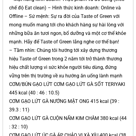
chế độ Eat clean) – Hình thức kinh doanh: Online và
Offline – Sứ mệnh: Sự ra đời của Taste of Green với
mong muốn mang tới cho khách hàng sự hài lòng với
những bữa ăn tươi ngon, bổ dưỡng và một cơ thể khỏe
mạnh. Hãy để Taste of Green lắng nghe cơ thể bạn!
– Tầm nhìn: Chúng tôi hướng tới xây dựng thương
hiệu Taste of Green trong 2 năm tới trở thành thương
hiệu chất lượng vì sức khỏe người tiêu dùng, đứng
vững trên thị trường về xu hướng ăn uống lành mạnh
CƠM/BÚN GẠO LỨT CƠM GẠO LỨT GÀ SỐT TERIYAKI
445 kcal (40 : 46 : 10.5)
CƠM GẠO LỨT GÀ NƯỚNG MẬT ONG 415 kcal (39 :
39.3 : 11)
CƠM GẠO LỨT GÀ CUỘN NẤM KIM CHÂM 380 kcal (44
: 32 : 10)
CƠM GẠO LỨT ÚC GÀ ÁP CHẢO VI XÀ XÍU 400 kcal (38