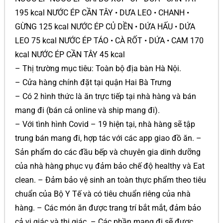
195 kcal NƯỚC ÉP CẦN TÂY • DƯA LEO • CHANH •
GỪNG 125 kcal NƯỚC ÉP CỦ DỀN • DỨA HẤU • DỨA
LEO 75 kcal NƯỚC ÉP TÁO • CÀ RỐT • DỨA • CAM 170
kcal NƯỚC ÉP CẦN TÂY 45 kcal
– Thị trường mục tiêu: Toàn bộ địa bàn Hà Nội.
– Cửa hàng chính đặt tại quận Hai Bà Trưng
– Có 2 hình thức là ăn trực tiếp tại nhà hàng và bán
mang đi (bán cả online và ship mang đi).
– Với tình hình Covid – 19 hiện tại, nhà hàng sẽ tập
trung bán mang đi, hợp tác với các app giao đồ ăn. –
Sản phẩm do các đầu bếp và chuyên gia dinh dưỡng
của nhà hàng phục vụ đảm bảo chế độ healthy và Eat
clean. – Đảm bảo vệ sinh an toàn thực phẩm theo tiêu
chuẩn của Bộ Y Tế và có tiêu chuẩn riêng của nhà
hàng. – Các món ăn được trang trí bắt mắt, đảm bảo
cả vị giác và thị giác. – Các phần mang đi sẽ được