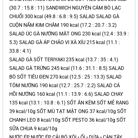
(30.7 : 15.8 : 11) SANDWICH NGUYÊN CÁM BÒ LẠC
CHUỐI 300 kcal (49.8 : 6.8 : 9.5) SALAD SALAD GÀ
CUỘN NẤM KIM CHÂM 190 kcal (17.2 : 20.7 : 3.2)
SALAD ÚC GÀ NƯỚNG MẬT ONG 230 kcal (12.4 : 33.9 :
5.3) SALAD GÀ ÁP CHẢO VI XÀ XÍU 215 kcal (11.1 :
33.8 : 4.1)
SALAD GÀ SỐT TERIYAKI 235 kcal (13.7 : 35 : 4.1)
SALAD GÀ TRỨNG 245 kcal (11.6 : 31.1 : 8.5) SALAD
BÒ SỐT TIÊU ĐEN 270 kcal (12.5 : 25 : 13.3) SALAD
TÔM NƯỚNG 190 kcal (12.7 : 25.7 : 2.2) SALAD CÁ
HỒI NƯỚNG 160 kcal (11.1 : 13.9 : 6.6) SALAD CHAY
135 kcal (13.1 : 10.8 : 6.1) SỐT ĂN KÈM SỐT MẺ RANG
39 kcal/10g SỐT MÙ TẠT MẬT ONG 37 kcal/10g SỐT
CHANH LEO 8 kcal/10g SỐT PESTO 36 kcal/10g SỐT
SỮA CHUA 9 kcal/10g
NƯỚC ÉP NƯỚC ÉP CẢI BÓ XÔI • ỔI • DỨA • CÀN TÂY