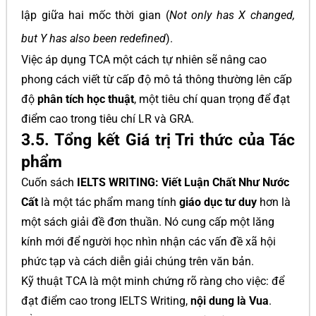
lập giữa hai mốc thời gian (
Not only has X changed,
but Y has also been redefined
).
Việc áp dụng TCA một cách tự nhiên sẽ nâng cao
phong cách viết từ cấp độ mô tả thông thường lên cấp
độ
phân tích học thuật
, một tiêu chí quan trọng để đạt
điểm cao trong tiêu chí LR và GRA.
3.5. Tổng kết Giá trị Tri thức của Tác
phẩm
Cuốn sách
IELTS WRITING: Viết Luận Chất Như Nước
Cất
là một tác phẩm mang tính
giáo dục tư duy
hơn là
một sách giải đề đơn thuần. Nó cung cấp một lăng
kính mới để người học nhìn nhận các vấn đề xã hội
phức tạp và cách diễn giải chúng trên văn bản.
Kỹ thuật TCA là một minh chứng rõ ràng cho việc: để
đạt điểm cao trong IELTS Writing,
nội dung là Vua
.