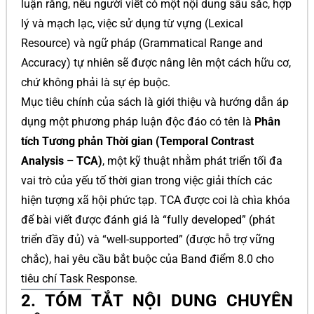
luận rằng, nếu người viết có một nội dung sâu sắc, hợp
lý và mạch lạc, việc sử dụng từ vựng (Lexical
Resource) và ngữ pháp (Grammatical Range and
Accuracy) tự nhiên sẽ được nâng lên một cách hữu cơ,
chứ không phải là sự ép buộc.
Mục tiêu chính của sách là giới thiệu và hướng dẫn áp
dụng một phương pháp luận độc đáo có tên là
Phân
tích Tương phản Thời gian (Temporal Contrast
Analysis – TCA)
, một kỹ thuật nhằm phát triển tối đa
vai trò của yếu tố thời gian trong việc giải thích các
hiện tượng xã hội phức tạp. TCA được coi là chìa khóa
để bài viết được đánh giá là “fully developed” (phát
triển đầy đủ) và “well-supported” (được hỗ trợ vững
chắc), hai yêu cầu bắt buộc của Band điểm 8.0 cho
tiêu chí Task Response.
2. TÓM TẮT NỘI DUNG CHUYÊN