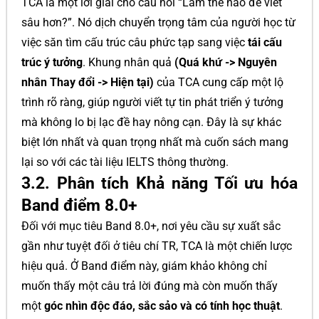
TCA là một lời giải cho câu hỏi “Làm thế nào để viết
sâu hơn?”. Nó dịch chuyển trọng tâm của người học từ
việc săn tìm cấu trúc câu phức tạp sang việc
tái cấu
trúc ý tưởng
. Khung nhân quả
(Quá khứ -> Nguyên
nhân Thay đổi -> Hiện tại)
của TCA cung cấp một lộ
trình rõ ràng, giúp người viết tự tin phát triển ý tưởng
mà không lo bị lạc đề hay nông cạn. Đây là sự khác
biệt lớn nhất và quan trọng nhất mà cuốn sách mang
lại so với các tài liệu IELTS thông thường.
3.2. Phân tích Khả năng Tối ưu hóa
Band điểm 8.0+
Đối với mục tiêu Band 8.0+, nơi yêu cầu sự xuất sắc
gần như tuyệt đối ở tiêu chí TR, TCA là một chiến lược
hiệu quả. Ở Band điểm này, giám khảo không chỉ
muốn thấy một câu trả lời đúng mà còn muốn thấy
một
góc nhìn độc đáo, sắc sảo và có tính học thuật
.