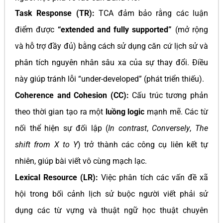
Task Response (TR):
TCA đảm bảo rằng các luận
điểm được
“extended and fully supported”
(mở rộng
và hỗ trợ đầy đủ) bằng cách sử dụng căn cứ lịch sử và
phân tích nguyên nhân sâu xa của sự thay đổi. Điều
này giúp tránh lỗi “under-developed” (phát triển thiếu).
Coherence and Cohesion (CC):
Cấu trúc tương phản
theo thời gian tạo ra một
luồng logic
mạnh mẽ. Các từ
nối thể hiện sự đối lập (
In contrast
,
Conversely
,
The
shift from X to Y
) trở thành các công cụ liên kết tự
nhiên, giúp bài viết vô cùng mạch lạc.
Lexical Resource (LR):
Việc phân tích các vấn đề xã
hội trong bối cảnh lịch sử buộc người viết phải sử
dụng các từ vựng và thuật ngữ học thuật chuyên