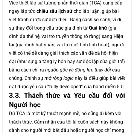
Việc thiết lập sự tương phản thời gian (TCA) cung cấp
ngay lập tức
chiều sâu lịch sử
cho lập luận, giúp bài
viết tránh được sự đơn điệu. Bằng cách so sánh, ví dụ,
sự thay đổi trong cấu trúc gia đình từ
Quá khứ
(gia
đình đa thế hệ, vai trò truyền thống rõ ràng) sang
Hiện
tại
(gia đình hạt nhân, vai trò giới tính linh hoạt), người
viết có thể dễ dàng giải thích các vấn đề xã hội hiện
đại (như sự gia tăng ly hôn hay sự độc lập của giới trẻ)
bằng cách chỉ ra
nguồn gốc và động lực thay đổi
của
chúng. Chính sự
mở rộng logic
này là điều giúp bài viết
đạt được yêu cầu “fully developed” của band điểm 8.0.
3.3. Thách thức và Yêu cầu đối với
Người học
Dù TCA là một kỹ thuật mạnh mẽ, nó cũng đi kèm với
thách thức. Cảm nhận của tôi là cuốn sách này không
dành cho người mới bắt đầu hoặc người học chỉ mong