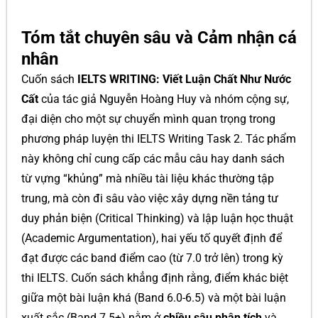
Tóm tắt chuyên sâu và Cảm nhận cá
nhân
Cuốn sách
IELTS WRITING: Viết Luận Chất Như Nước
Cất
của tác giả Nguyễn Hoàng Huy và nhóm cộng sự,
đại diện cho một sự chuyển mình quan trọng trong
phương pháp luyện thi IELTS Writing Task 2. Tác phẩm
này không chỉ cung cấp các mẫu câu hay danh sách
từ vựng “khủng” mà nhiều tài liệu khác thường tập
trung, mà còn đi sâu vào việc xây dựng nền tảng tư
duy phản biện (Critical Thinking) và lập luận học thuật
(Academic Argumentation), hai yếu tố quyết định để
đạt được các band điểm cao (từ 7.0 trở lên) trong kỳ
thi IELTS. Cuốn sách khẳng định rằng, điểm khác biệt
giữa một bài luận khá (Band 6.0-6.5) và một bài luận
xuất sắc (Band 7.5+) nằm ở
chiều sâu phân tích
và