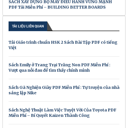
SÁCH XÂY DỰNG BỘ MÁY ĐIỀU HÀNH VỮNG MẠNH
PDF Tải Miễn Phí – BUILDING BETTER BOARDS
TÀI LIỆU LIÊN QUAN
Tải Giáo trình chuẩn HSK 2 Sách Bài Tập PDF có tiếng
Việt
Sách Emily ở Trang Trại Trăng Non PDF Miễn Phí :
Vượt qua nỗi đau để tìm thấy chính mình
Sách Gã Nghiện Giày PDF Miễn Phí : Tự truyện của nhà
sáng lập Nike
Sách Nghệ Thuật Làm Việc Tuyệt Vời Của Toyota PDF
Miễn Phí – Bí Quyết Kaizen Thành Công