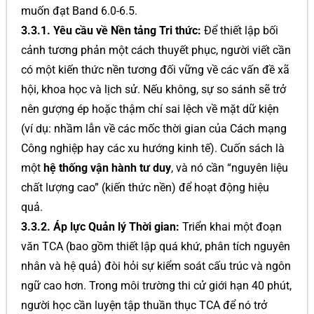
muốn đạt Band 6.0-6.5.
3.3.1. Yêu cầu về Nền tảng Tri thức:
Để thiết lập bối
cảnh tương phản một cách thuyết phục, người viết cần
có một kiến thức nền tương đối vững về các vấn đề xã
hội, khoa học và lịch sử. Nếu không, sự so sánh sẽ trở
nên gượng ép hoặc thậm chí sai lệch về mặt dữ kiện
(ví dụ: nhầm lẫn về các mốc thời gian của Cách mạng
Công nghiệp hay các xu hướng kinh tế). Cuốn sách là
một
hệ thống vận hành tư duy
, và nó cần “nguyên liệu
chất lượng cao” (kiến thức nền) để hoạt động hiệu
quả.
3.3.2. Áp lực Quản lý Thời gian:
Triển khai một đoạn
văn TCA (bao gồm thiết lập quá khứ, phân tích nguyên
nhân và hệ quả) đòi hỏi sự kiểm soát cấu trúc và ngôn
ngữ cao hơn. Trong môi trường thi cử giới hạn 40 phút,
người học cần luyện tập thuần thục TCA để nó trở