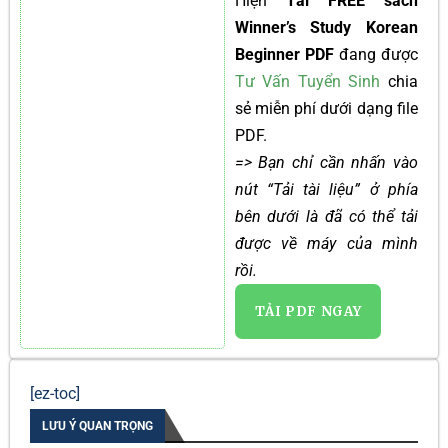
Hiện
Tải FREE sách
Winner’s Study Korean
Beginner PDF
đang được
Tư Vấn Tuyển Sinh
chia
sẻ miễn phí dưới dạng file
PDF.
=> Bạn chỉ cần nhấn vào
nút “Tải tài liệu” ở phía
bên dưới là đã có thể tải
được về máy của mình
rồi.
TẢI PDF NGAY
[ez-toc]
LƯU Ý QUAN TRỌNG