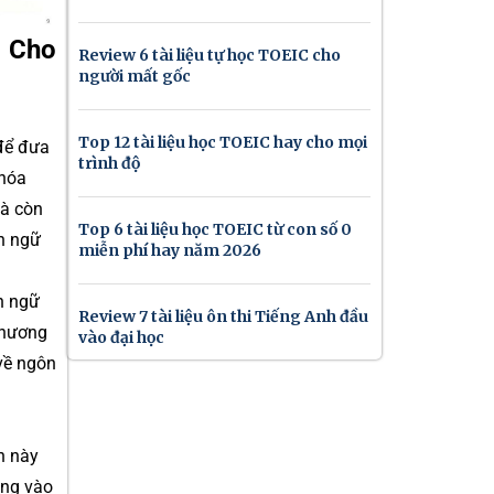
c Cho
Review 6 tài liệu tự học TOEIC cho
người mất gốc
Top 12 tài liệu học TOEIC hay cho mọi
 để đưa
trình độ
 hóa
mà còn
Top 6 tài liệu học TOEIC từ con số 0
ôn ngữ
miễn phí hay năm 2026
h ngữ
Review 7 tài liệu ôn thi Tiếng Anh đầu
phương
vào đại học
về ngôn
h này
ung vào