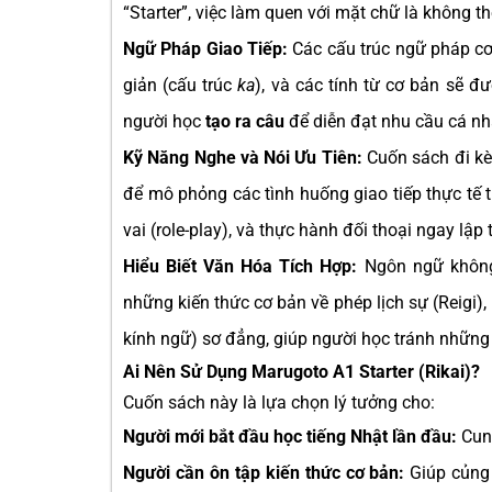
“Starter”, việc làm quen với mặt chữ là không th
Ngữ Pháp Giao Tiếp:
Các cấu trúc ngữ pháp cơ 
giản (cấu trúc
ka
), và các tính từ cơ bản sẽ đ
người học
tạo ra câu
để diễn đạt nhu cầu cá nh
Kỹ Năng Nghe và Nói Ưu Tiên:
Cuốn sách đi kèm
để mô phỏng các tình huống giao tiếp thực tế 
vai (role-play), và thực hành đối thoại ngay lậ
Hiểu Biết Văn Hóa Tích Hợp:
Ngôn ngữ không 
những kiến thức cơ bản về phép lịch sự (Reigi
kính ngữ) sơ đẳng, giúp người học tránh những
Ai Nên Sử Dụng Marugoto A1 Starter (Rikai)?
Cuốn sách này là lựa chọn lý tưởng cho:
Người mới bắt đầu học tiếng Nhật lần đầu:
Cung
Người cần ôn tập kiến thức cơ bản:
Giúp củng 