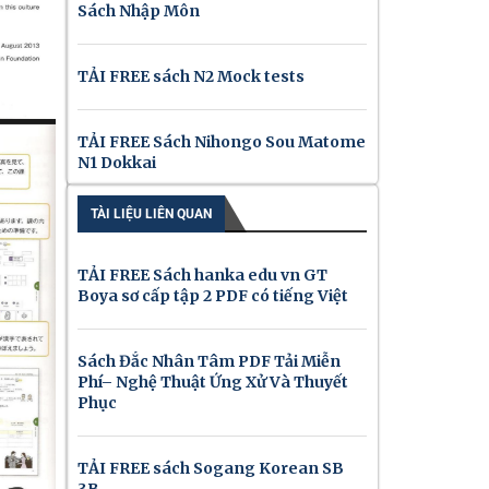
Sách Nhập Môn
TẢI FREE sách N2 Mock tests
TẢI FREE Sách Nihongo Sou Matome
N1 Dokkai
TÀI LIỆU LIÊN QUAN
TẢI FREE Sách hanka edu vn GT
Boya sơ cấp tập 2 PDF có tiếng Việt
Sách Đắc Nhân Tâm PDF Tải Miễn
Phí– Nghệ Thuật Ứng Xử Và Thuyết
Phục
TẢI FREE sách Sogang Korean SB
3B