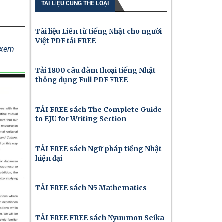
TÀI LIỆU CÙNG THỂ LOẠI
Tài liệu Liên từ tiếng Nhật cho người
Việt PDF tải FREE
ể xem
Tải 1800 câu đàm thoại tiếng Nhật
thông dụng Full PDF FREE
TẢI FREE sách The Complete Guide
to EJU for Writing Section
TẢI FREE sách Ngữ pháp tiếng Nhật
hiện đại
TẢI FREE sách N5 Mathematics
TẢI FREE FREE sách Nyuumon Seika