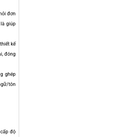
hỏi đơn
 là giúp
thiết kế
i, đóng
ng ghép
ngữ/tôn
 cấp độ