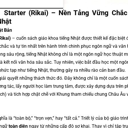
1 Starter (Rikai) – Nền Tảng Vững Chắ
Nhật
ật Bản
Rikai)
– cuốn sách giáo khoa tiếng Nhật được thiết kế đặc biệt
ắc và tự tin nhất trên hành trình chinh phục ngôn ngữ và văn
ng sâu rộng, tiếng Nhật không chỉ là một ngôn ngữ học thuật 
và kết nối văn hóa sâu sắc. Tuy nhiên, việc bắt đầu học một ng
 phức tạp như tiếng Nhật, thường gây ra nhiều rào cản ban đầu.
 giải quyết những thách thức đó. Đây không chỉ là một cuốn sác
ương tác, lấy người học làm trung tâm, được xây dựng dựa trên 
ch) và tích hợp chặt chẽ với Khung tham chiếu chung Châu Âu 
à “toàn bộ,” “trọn vẹn,” hay “tất cả.” Triết lý của bộ giáo trìn
n ngữ
toàn diện
ngay từ những cấp độ sơ khai. Thay vì chỉ tập tr