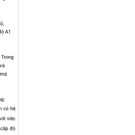
),
độ A1
. Trong
 và
) mà
ng:
h có hệ
ới việc
 cấp độ