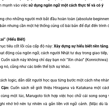
ấn mạnh vào việc
sử dụng ngôn ngữ một cách thực tế và có ý
êng cho những người mới bắt đầu hoàn toàn (absolute beginners
bản nhưng cần một hệ thống củng cố bài bản để đạt đến trình 
i” (Hiểu Biết)
c tiêu cốt lõi của cấp độ này:
Xây dựng sự hiểu biết nền tảng
ạt động của ngôn ngữ, cách người Nhật tư duy trong giao tiếp,
. Cuốn sách này không chỉ dạy bạn nói “Xin chào” (Konnichiwa
 nó, cũng như các biến thể lịch sự khác.
 cách logic, dẫn dắt người học qua từng bước một cách nhẹ nhà
 Cận:
Cuốn sách sẽ giới thiệu Hiragana và Katakana một các
 cùng một lúc, Marugoto tích hợp việc học chữ cái song song v
ghi nhớ trở nên tự nhiên và gắn liền với ngữ cảnh. (Mặc dù là