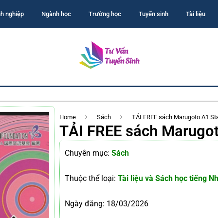
h nghiệp
Ngành học
Trường học
Tuyển sinh
Tài liệu
Home
Sách
TẢI FREE sách Marugoto A1 Star
TẢI FREE sách Marugoto
Chuyên mục:
Sách
Thuộc thể loại:
Tài liệu và Sách học tiếng N
Ngày đăng:
18/03/2026