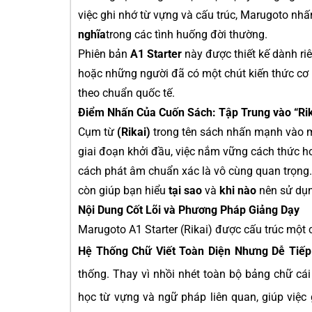
việc ghi nhớ từ vựng và cấu trúc, Marugoto nh
nghĩa
trong các tình huống đời thường.
Phiên bản
A1 Starter
này được thiết kế dành ri
hoặc những người đã có một chút kiến thức cơ 
theo chuẩn quốc tế.
Điểm Nhấn Của Cuốn Sách: Tập Trung vào “Rika
Cụm từ
(Rikai)
trong tên sách nhấn mạnh vào mụ
giai đoạn khởi đầu, việc nắm vững cách thức ho
cách phát âm chuẩn xác là vô cùng quan trọng
còn giúp bạn hiểu
tại sao
và
khi nào
nên sử dụng
Nội Dung Cốt Lõi và Phương Pháp Giảng Dạy
Marugoto A1 Starter (Rikai) được cấu trúc một
Hệ Thống Chữ Viết Toàn Diện Nhưng Dễ Tiếp
thống. Thay vì nhồi nhét toàn bộ bảng chữ cái
học từ vựng và ngữ pháp liên quan, giúp việc 