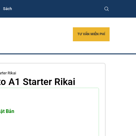
Sách
TƯ VẤN MIỄN PHÍ
ter Rikai
 A1 Starter Rikai
hật Bản