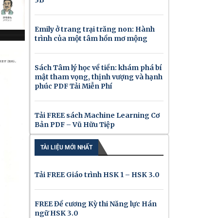
Emily ở trang trại trăng non: Hành
trình của một tâm hồn mơ mộng
Sách Tâm lý học về tiền: khám phá bí
mật tham vọng, thịnh vượng và hạnh
phúc PDF Tải Miễn Phí
Tải FREE sách Machine Learning Cơ
Bản PDF – Vũ Hữu Tiệp
TÀI LIỆU MỚI NHẤT
Tải FREE Giáo trình HSK 1 – HSK 3.0
FREE Đề cương Kỳ thi Năng lực Hán
ngữ HSK 3.0