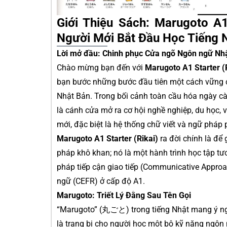
Giới Thiệu Sách: Marugoto A
Người Mới Bắt Đầu Học Tiếng 
Lời mở đầu: Chinh phục Cửa ngõ Ngôn ngữ Nh
Chào mừng bạn đến với
Marugoto A1 Starter (
bạn bước những bước đầu tiên một cách vững ch
Nhật Bản. Trong bối cảnh toàn cầu hóa ngày cà
là cánh cửa mở ra cơ hội nghề nghiệp, du học, 
mới, đặc biệt là hệ thống chữ viết và ngữ pháp
Marugoto A1 Starter (Rikai)
ra đời chính là để
pháp khô khan; nó là một hành trình học tập t
pháp tiếp cận giao tiếp (Communicative Approa
ngữ (CEFR) ở cấp độ A1.
Marugoto: Triết Lý Đằng Sau Tên Gọi
“Marugoto” (丸ごと) trong tiếng Nhật mang ý nghĩa l
là trang bị cho người học một bộ kỹ năng ngô