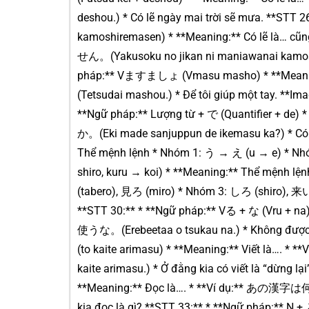
deshou.) * Có lẽ ngày mai trời sẽ mưa. **S
kamoshiremasen) * **Meaning:** Có lẽ 
せん。(Yakusoku no jikan ni maniawanai kamoshir
pháp:** Vますましょ (Vmasu masho) * **Meanin
(Tetsudai mashou.) * Để tôi giúp một tay. **Im
**Ngữ pháp:** Lượng từ + で (Quantifier + d
か。(Eki made sanjuppun de ikemasu ka?) * Có t
Thể mệnh lệnh * Nhóm 1: う → え (u → e) * 
shiro, kuru → koi) * **Meaning:** Thể mệnh l
(tabero), 見ろ (miro) * Nhóm 3: しろ (shiro),
**STT 30:** * **Ngữ pháp:** Vる + な (Vru + 
使うな。(Erebeetaa o tsukau na.) * Không đư
(to kaite arimasu) * **Meaning:** Viết 
kaite arimasu.) * Ở đằng kia có viết là “dừng
**Meaning:** Đọc là…. * **Ví dụ:** あの漢字
kia đọc là gì? **STT 33:** * **Ngữ pháp:** N