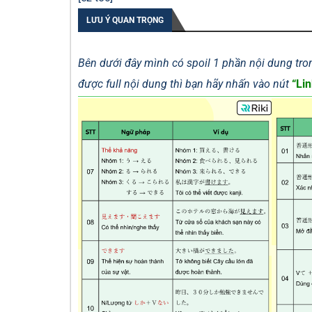
LƯU Ý QUAN TRỌNG
Bên dưới đây mình có spoil 1 phần nội dung tron
được full nội dung thì bạn hãy nhấn vào nút
“Lin