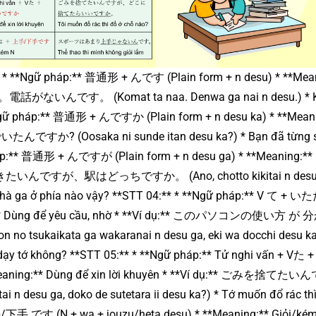
* * **Ngữ pháp:** 普通形 + んです (Plain form + n desu) * **Mea
あ。電話がないんです。 (Komat ta naa. Denwa ga nai n desu.) * 
**Ngữ pháp:** 普通形 + んですか (Plain form + n desu ka) * **Mean
でいたんですか? (Oosaka ni sunde itan desu ka?) * Bạn đã từng 
háp:** 普通形 + んですが (Plain form + n desu ga) * **Meaning:**
聞きたいんですが、駅はどっちですか。 (Ano, chotto kikitai n desu g
t, nhà ga ở phía nào vậy? **STT 04:** * **Ngữ pháp:** V て +
ng:** Dùng để yêu cầu, nhờ * **Ví dụ:** このパソコンの使い方 
ikata ga wakaranai n desu ga, eki wa docchi desu ka?
ể dạy tớ không? **STT 05:** * **Ngữ pháp:** Tử nghi vấn + V
 **Meaning:** Dùng để xin lời khuyên * **Ví dụ:** ごみを捨てた
a, doko de sutetara ii desu ka?) * Tớ muốn đổ rác thì
/下手 です (N + wa + jouzu/heta desu) * **Meaning:** Giỏi/kém