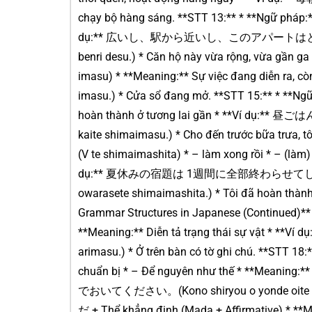
chạy bộ hàng sáng. **STT 13:** * **Ngữ pháp
dụ:** 広いし、駅から近いし、このアパートはとても便利です。(H
benri desu.) * Căn hộ này vừa rộng, vừa gần ga
imasu) * **Meaning:** Sự việc đang diễn ra
imasu.) * Cửa sổ đang mở. **STT 15:** * **N
hoàn thành ở tương lai gần * **Ví dụ
kaite shimaimasu.) * Cho đến trước bữa trưa
(V te shimaimashita) * – làm xong rồi * – (làm) 
dụ:** 夏休みの宿題は 1週間に全部終わらせてしまいました。(
owarasete shimaimashita.) * Tôi đã hoàn thành 
Grammar Structures in Japanese (Continued)*
**Meaning:** Diễn tả trạng thái sự vật 
arimasu.) * Ở trên bàn có tờ ghi chú. **STT 1
chuẩn bị * – Để nguyên như thế * **Meaning
でおいてください。(Kono shiryou o yonde oite kudasa
だ + Thể khẳng định (Mada + Affirmative)