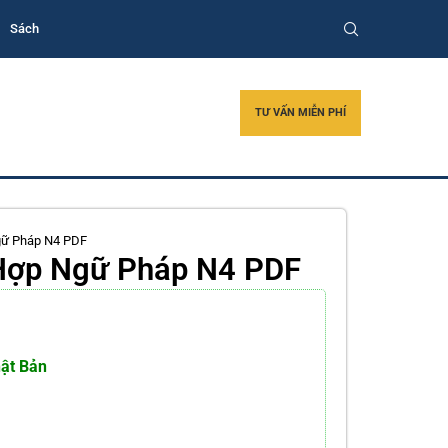
Sách
TƯ VẤN MIỄN PHÍ
Ngữ Pháp N4 PDF
g Hợp Ngữ Pháp N4 PDF
hật Bản