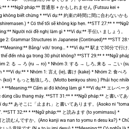
TT 26:** * **Ngữ pháp:** 普通形 + かもしれません (Futsuu kei +
là… cũng không biết chừng * **Ví dụ:** 約束の時間に間に合わな
emasen.) * Có thể tối sẽ không kịp hẹn. **STT 27:** * **Ngữ
g:** Người nói đề nghị làm gì * **Ví dụ:** 手伝い ましょう。
age 2: Grammar Structures in Japanese (Continued)** **STT 28:
e) * **Meaning:** Bằng/ với/ trong… * **Ví dụ:** 駅まで30分で
hể đến nhà ga trong 30 phút không? **STT 29:** * **Ngữ pháp
Nhóm 2: る → ろ (ru → ro) * Nhóm 3: する → しろ, 来る → こい (s
ệnh * **Ví dụ:** * Nhóm 1: 言え (ie), 書け (kake) * Nhóm 2: 食べろ
 来い (koi) * もっと勉強しろ。(Motto benkyou shiro.) Phải học nhiề
na) * **Meaning:** Cấm ai đó không làm gì * **Ví dụ:** エレベ
ợc dùng cầu thang máy. **STT 31:** * **Ngữ pháp:** と書
là…. * **Ví dụ:** あそこに「止まれ」と書いてあります。(Asoko ni “tomar
 lại”. **STT 32:** * **Ngữ pháp:** と読みます (to yomimasu) *
は何と読むんですか。(Ano kanji wa nan to yomu n desu ka?) * Ch
 + という意味です (N + to iu imi desu) * **Meaning:** Có nghĩa là *