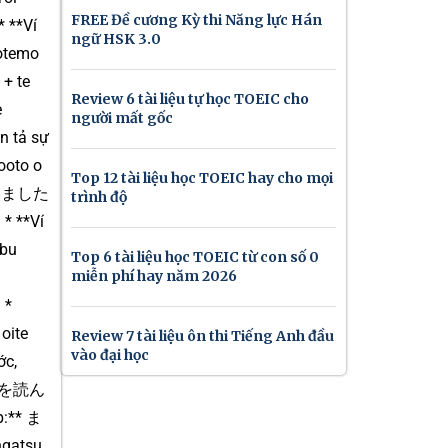
FREE Đề cương Kỳ thi Năng lực Hán
 **Ví
ngữ HSK 3.0
otemo
 + te
Review 6 tài liệu tự học TOEIC cho
e
người mất gốc
n tả sự
oto o
Top 12 tài liệu học TOEIC hay cho mọi
 しまいました
trình độ
 * **Ví
bu
Top 6 tài liệu học TOEIC từ con số 0
miễn phí hay năm 2026
 *
oite
Review 7 tài liệu ôn thi Tiếng Anh đầu
vào đại học
ớc,
の資料を読ん
p:** ま
gatsu