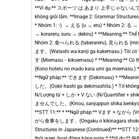
**Ví dụ:** スポーツ は あまり 上手じゃないんです。 (Spoo
không giỏi lắm. **Image 2: Grammar Structures
* Nhóm 1: う → える (u → eru) * Nhóm 2: る
→ korareru, suru → dekiru) * **Meaning:** Th
Nhóm 2: 食べられる (taberareru), 見られる (mir
ます。(Watashi wa kanji ga kakemasu.) Tôi c
す (Miemasu・kikoemasu) * **Meaning:**
(Kono hoteru no mado kara umi ga miemasu.) * 
**Ngữ pháp:** できます (Dekimasu) * **Meanin
した。(Ookii hashi ga dekimashita.) * Tớ không 
N/Lượng từ + しか + V ない (N/Quantifier + s
ませんでした。(Kinou, sanjuppun shika benkyou dek
**STT 11:** * **Ngữ pháp:** Vます + ながら (Vm
がら食事をします。(Ongaku o kikinagara shokuji o 
Structures in Japanese (Continued)** **STT 12
thói quen, hoạt động hàng ngày * **Ví dụ