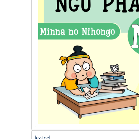
[ez-toc]