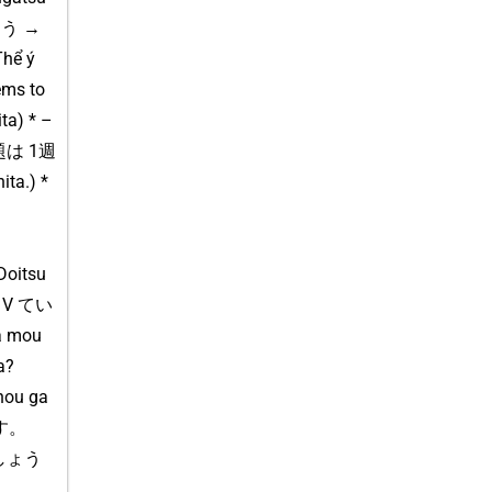
: う →
hể ý
ms to
ta) * –
の宿題は 1週
a.) *
oitsu
まだ V てい
a mou
a?
hou ga
です。
 でしょう