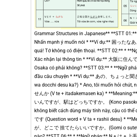
Grammar Structures in Japanese** **STT 01:*
Nhấn mạnh ý muốn nói * **Ví dụ:** 困ったな
quá! Tớ không có điện thoại. **STT 02:** * 
Xác nhận lại thông tin * **Ví dụ:** 大阪に住ん
Osaka có phải không? **STT 03:** * **Ngữ p
đầu câu chuyện * **Ví dụ:** あの、ちょっと
wa docchi desu ka?) * Ano, tôi muốn hỏi chú
せんか (V te + itadakemasen ka) * **Meani
いんですが、駅はどっちですか。 (Kono pasokon no tsuka
không biết cách dùng máy tính này, cậu có th
です (Question word + V ta + rashii desu) *
が、どこで 捨てたらいいですか。(Gomi o sutetai n desu g
nào? **STT 06:** * **Ngữ pháp:** N + は + 上手