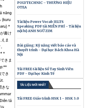
POLYTECHNIC – THƯƠNG HIỆU
nh
OTEA
hả năng
(kuru
Tài liệu Power Vocab IELTS
eru) *
Speaking PDF tải MIỄN PHÍ – Tài liệu
nội bộ ANH NGỮ ZIM
は漢字が書け
・聞こえま
Bài giảng: Kỹ năng viết báo cáo và
ます。
thuyết trình – Đại học Bách Khoa Hà
* *
Nội
きい橋ができま
p:**
Tải FREE tài liệu Sổ Tay Sinh Viên
か勉強でき
PDF – Đại học Kinh Tế
t.
TÀI LIỆU MỚI NHẤT
楽を聞きな
rammar
Tải FREE Giáo trình HSK 1 – HSK 3.0
Diễn tả
Tôi