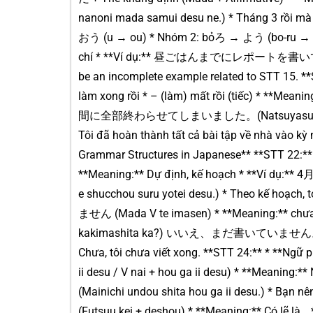
nanoni mada samui desu ne.) * Tháng 3 rồi mà 
おう (u → ou) * Nhóm 2: bỏろ → よう (bo-ru → 
chí * **Ví dụ:** 昼ごはんまでにレポートを書いてしまい (H
be an incomplete example related to STT 15.
làm xong rồi * – (làm) mất rồi (tiếc) * **Mea
間に全部終わらせてしまいました。(Natsuyasumi no shuk
Tôi đã hoàn thành tất cả bài tập về nhà vào kỳ 
Grammar Structures in Japanese** **STT 22:*
**Meaning:** Dự định, kế hoạch * **Ví
e shucchou suru yotei desu.) * Theo kế hoạch,
ません (Mada V te imasen) * **Meaning:**
kakimashita ka?) いいえ、まだ書いていません。(Iie, ma
Chưa, tôi chưa viết xong. **STT 24:** *
ii desu / V nai + hou ga ii desu) * **Mea
(Mainichi undou shita hou ga ii desu.) * Bạ
(Futsuu kei + deshou) * **Meaning:** Có 