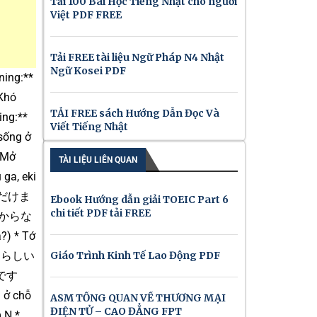
Tải 100 Bài Học Tiếng Nhật cho người
Việt PDF FREE
Tải FREE tài liệu Ngữ Pháp N4 Nhật
Ngữ Kosei PDF
ning:**
Khó
TẢI FREE sách Hướng Dẫn Đọc Và
ing:**
Viết Tiếng Nhật
sống ở
 Mở
TÀI LIỆU LIÊN QUAN
a, eki
 いただけま
Ebook Hướng dẫn giải TOEIC Part 6
chi tiết PDF tải FREE
が 分からな
) * Tớ
た + らしい
Giáo Trình Kinh Tế Lao Động PDF
いんです
 ở chỗ
ASM TỔNG QUAN VỀ THƯƠNG MẠI
ĐIỆN TỬ – CAO ĐẲNG FPT
 N *