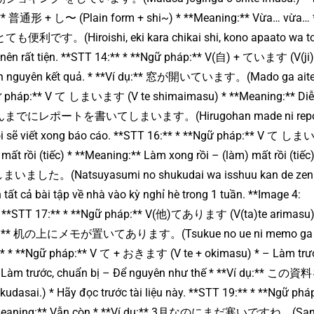
:** 普通形 + し〜 (Plain form + shi~) * **Meaning:** Vừa… vừa… *
iroishi, eki kara chikai shi, kono apaato wa t
 nên rất tiện. **STT 14:** * **Ngữ pháp:** V(自) + ています (V(ji)
, còn nguyên kết quả. * **Ví dụ:** 窓が開いています。(Mado ga ait
gữ pháp:** V て しまいます (V te shimaimasu) * **Meaning:** Diễ
:** 昼ごはんまでにレポートを書いてしまいます。(Hirugohan made ni repo
, tôi sẽ viết xong báo cáo. **STT 16:** * **Ngữ pháp:** V て
mất rồi (tiếc) * **Meaning:** Làm xong rồi – (làm) mất rồi (tiếc)
Natsuyasumi no shukudai wa isshuu kan de zen
tất cả bài tập về nhà vào kỳ nghỉ hè trong 1 tuần. **Image 4:
* **STT 17:** * **Ngữ pháp:** V(他)てあります (V(ta)te arimasu)
* **Ví dụ:** 机の上にメモが置いてあります。(Tsukue no ue ni memo ga 
8:** * **Ngữ pháp:** V て + おきます (V te + okimasu) * – Làm trư
:** Làm trước, chuẩn bị – Để nguyên như thế * **Ví dụ:** こ
i.) * Hãy đọc trước tài liệu này. **STT 19:** * **Ngữ phá
 * **Meaning:** Vẫn còn * **Ví dụ:** 3月なのにまだ寒いですね。(San