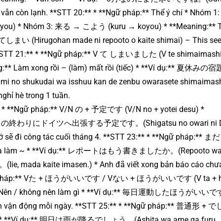
vẫn còn lạnh. **STT 20:** * **Ngữ pháp:** Thể ý chí * Nhóm 1
you) * Nhóm 3: 来る → こよう (kuru → koyou) * **Meaning:** T
irugohan made ni repooto o kaite shimai) – This see
 **STT 21:** * **Ngữ pháp:** V て しまいました (V te shimaimashi
ning:** Làm xong rồi – (làm) mất rồi (tiếc) * **Ví dụ:** 夏休み
udai wa isshuu kan de zenbu owarasete shimaimashit
nghỉ hè trong 1 tuần.
* * **Ngữ pháp:** V/N の + 予定です (V/N no + yotei desu) *
 dụ:** 4月の終わりにドイツへ出張する予定です。(Shigatsu no owari ni D
 tớ sẽ đi công tác cuối tháng 4. **STT 23:** * **Ngữ pháp:** 
 chưa làm ~ * **Ví dụ:** レポートはもう書きましたか。(Repooto w
da kaite imasen.) * Anh đã viết xong bản báo cáo chư
 **Ngữ pháp:** Vた + ほうがいいです / Vない + ほうがいいです (V ta + 
ning:** Nên / không nên làm gì * **Ví dụ:** 毎日運動したほうがいい
n nên vận động mỗi ngày. **STT 25:** * **Ngữ pháp:** 普通形 +
lẽ là… * **Ví dụ:** 明日は雨が降るでしょう。(Ashita wa ame ga furu