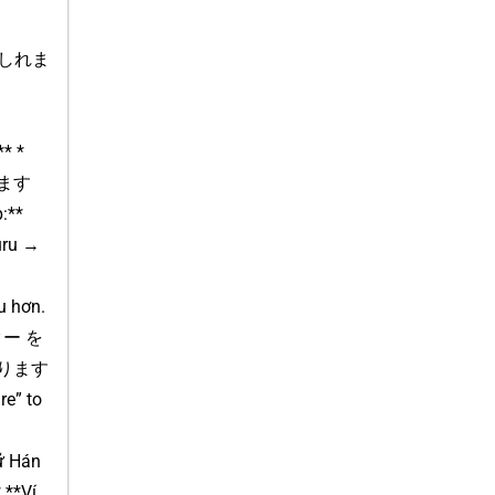
いかもしれま
** *
行けます
:**
uru →
u hơn.
ーター を
いてあります
e” to
ữ Hán
 **Ví