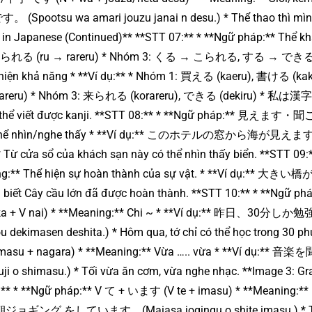
tsu wa amari jouzu janai n desu.) * Thể thao thì mì
 in Japanese (Continued)** **STT 07:** * **Ngữ pháp:** Thể k
 → られる (ru → rareru) * Nhóm 3: くる → こられる, する → できる 
ể hiện khả năng * **Ví dụ:** * Nhóm 1: 買える (kaeru), 書ける (kak
areru) * Nhóm 3: 来られる (korareru), できる (dekiru) * 私
ó thể viết được kanji. **STT 08:** * **Ngữ pháp:** 見えます
 Có thể nhìn/nghe thấy * **Ví dụ:** このホテルの窓から海が見え
Từ cửa sổ của khách sạn này có thể nhìn thấy biển. **STT 09:*
g:** Thể hiện sự hoàn thành của sự vật. * **Ví dụ:** 大
biết Cây cầu lớn đã được hoàn thành. **STT 10:** * **Ngữ phá
hika + V nai) * **Meaning:** Chi ~ * **Ví dụ:** 昨日、30分し
imasen deshita.) * Hôm qua, tớ chỉ có thể học trong 30 phú
asu + nagara) * **Meaning:** Vừa ….. vừa * **Ví dụ:** 音
shimasu.) * Tối vừa ăn cơm, vừa nghe nhạc. **Image 3: G
:** * **Ngữ pháp:** V て + います (V te + imasu) * **Meaning:** 
:** 毎朝ジョギング をしています。(Maiasa jogingu o shite imasu.) * 