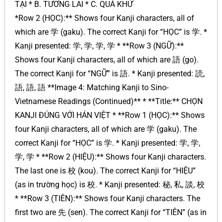
TẠI * B. TƯƠNG LAI * C. QUÁ KHỨ
*Row 2 (HỌC):** Shows four Kanji characters, all of
which are 学 (gaku). The correct Kanji for “HỌC” is 学. *
Kanji presented: 学, 学, 学, 学 * **Row 3 (NGỮ):**
Shows four Kanji characters, all of which are 語 (go).
The correct Kanji for “NGỮ” is 語. * Kanji presented: 読,
語, 語, 語 **Image 4: Matching Kanji to Sino-
Vietnamese Readings (Continued)** * **Title:** CHỌN
KANJI ĐÚNG VỚI HÁN VIỆT * **Row 1 (HỌC):** Shows
four Kanji characters, all of which are 学 (gaku). The
correct Kanji for “HỌC” is 学. * Kanji presented: 学, 学,
学, 学 * **Row 2 (HIỆU):** Shows four Kanji characters.
The last one is 校 (kou). The correct Kanji for “HIỆU”
(as in trường học) is 校. * Kanji presented: 秘, 私, 談, 校
* **Row 3 (TIÊN):** Shows four Kanji characters. The
first two are 先 (sen). The correct Kanji for “TIÊN” (as in