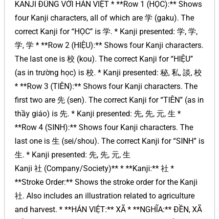
KANJI ĐÚNG VỚI HÁN VIỆT * **Row 1 (HỌC):** Shows
four Kanji characters, all of which are 学 (gaku). The
correct Kanji for “HỌC” is 学. * Kanji presented: 学, 学,
学, 学 * **Row 2 (HIỆU):** Shows four Kanji characters.
The last one is 校 (kou). The correct Kanji for “HIỆU”
(as in trường học) is 校. * Kanji presented: 秘, 私, 談, 校
* **Row 3 (TIÊN):** Shows four Kanji characters. The
first two are 先 (sen). The correct Kanji for “TIÊN” (as in
thầy giáo) is 先. * Kanji presented: 先, 先, 元, 生 *
**Row 4 (SINH):** Shows four Kanji characters. The
last one is 生 (sei/shou). The correct Kanji for “SINH” is
生. * Kanji presented: 先, 先, 元, 生
Kanji 社 (Company/Society)** * **Kanji:** 社 *
**Stroke Order:** Shows the stroke order for the Kanji
社. Also includes an illustration related to agriculture
and harvest. * **HÁN VIỆT:** XÃ * **NGHĨA:** ĐỀN, XÃ