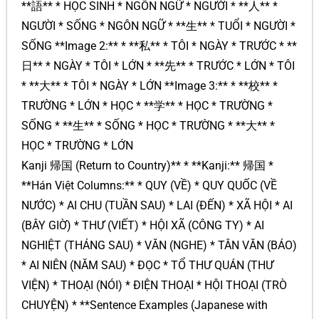
**語** * HỌC SINH * NGÔN NGỮ * NGƯỜI * **人** *
NGƯỜI * SỐNG * NGÔN NGỮ * **生** * TUỔI * NGƯỜI *
SỐNG **Image 2:** * **私** * TÔI * NGÀY * TRƯỚC * **
日** * NGÀY * TÔI * LỚN * **先** * TRƯỚC * LỚN * TÔI
* **大** * TÔI * NGÀY * LỚN **Image 3:** * **校** *
TRƯỜNG * LỚN * HỌC * **学** * HỌC * TRƯỜNG *
SỐNG * **生** * SỐNG * HỌC * TRƯỜNG * **大** *
HỌC * TRƯỜNG * LỚN
Kanji 帰国 (Return to Country)** * **Kanji:** 帰国 *
**Hán Việt Columns:** * QUY (VỀ) * QUY QUỐC (VỀ
NƯỚC) * AI CHU (TUẦN SAU) * LAI (ĐẾN) * XÃ HỘI * AI
(BÂY GIỜ) * THƯ (VIẾT) * HỘI XÃ (CÔNG TY) * AI
NGHIỆT (THÁNG SAU) * VĂN (NGHE) * TÂN VĂN (BÁO)
* AI NIÊN (NĂM SAU) * ĐỌC * TỔ THƯ QUÁN (THƯ
VIỆN) * THOẠI (NÓI) * ĐIỆN THOẠI * HỘI THOẠI (TRÒ
CHUYỆN) * **Sentence Examples (Japanese with