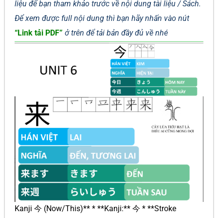
liệu để bạn tham khảo trước về nội dung tài liệu / Sách.
Để xem được full nội dung thì bạn hãy nhấn vào nút
“Link tải PDF”
ở trên để tải bản đầy đủ về nhé
Kanji 今 (Now/This)** * **Kanji:** 今 * **Stroke