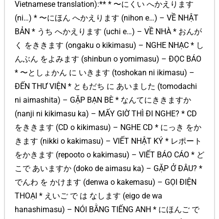
Vietnamese translation):** * 〜にくい へかえります
(ni…) * 〜にほん へかえります (nihon e…) – VỀ NHẬT
BẢN * うち へかえります (uchi e…) – VỀ NHÀ * おんが
く をききます (ongaku o kikimasu) – NGHE NHẠC * し
んぶん をよみます (shinbun o yomimasu) – ĐỌC BÁO
* 〜としょかん に いきます (toshokan ni ikimasu) –
ĐẾN THƯ VIỆN * ともだち に あいました (tomodachi
ni aimashita) – GẶP BẠN BÈ * なんてにききますか
(nanji ni kikimasu ka) – MẤY GIỜ THÌ ĐI NGHE? * CD
をききます (CD o kikimasu) – NGHE CD * にっき をか
きます (nikki o kakimasu) – VIẾT NHẬT KÝ * レポート
をかきます (repooto o kakimasu) – VIẾT BÁO CÁO * ど
こで あいますか (doko de aimasu ka) – GẶP Ở ĐÂU? *
でんわ を かけます (denwa o kakemasu) – GỌI ĐIỆN
THOẠI * えいご で は なします (eigo de wa
hanashimasu) – NÓI BẰNG TIẾNG ANH * にほんご で