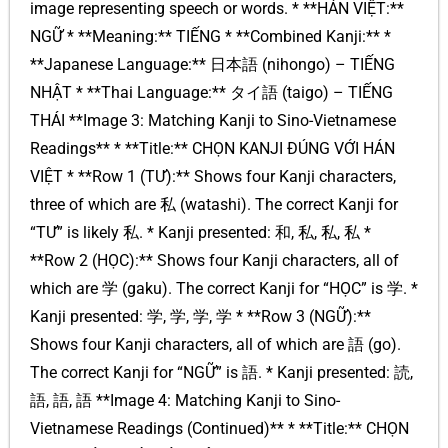
image representing speech or words. * **HÁN VIỆT:**
NGỮ * **Meaning:** TIẾNG * **Combined Kanji:** *
**Japanese Language:** 日本語 (nihongo) – TIẾNG
NHẬT * **Thai Language:** タイ語 (taigo) – TIẾNG
THÁI **Image 3: Matching Kanji to Sino-Vietnamese
Readings** * **Title:** CHỌN KANJI ĐÚNG VỚI HÁN
VIỆT * **Row 1 (TƯ):** Shows four Kanji characters,
three of which are 私 (watashi). The correct Kanji for
“TƯ” is likely 私. * Kanji presented: 和, 私, 私, 私 *
**Row 2 (HỌC):** Shows four Kanji characters, all of
which are 学 (gaku). The correct Kanji for “HỌC” is 学. *
Kanji presented: 学, 学, 学, 学 * **Row 3 (NGỮ):**
Shows four Kanji characters, all of which are 語 (go).
The correct Kanji for “NGỮ” is 語. * Kanji presented: 読,
語, 語, 語 **Image 4: Matching Kanji to Sino-
Vietnamese Readings (Continued)** * **Title:** CHỌN