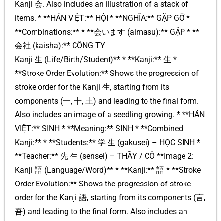
Kanji 会. Also includes an illustration of a stack of
items. * **HÁN VIỆT:** HỘI * **NGHĨA:** GẶP GỠ *
**Combinations:** * **会います (aimasu):** GẶP * **
会社 (kaisha):** CÔNG TY
Kanji 生 (Life/Birth/Student)** * **Kanji:** 生 *
**Stroke Order Evolution:** Shows the progression of
stroke order for the Kanji 生, starting from its
components (一, 十, 土) and leading to the final form.
Also includes an image of a seedling growing. * **HÁN
VIỆT:** SINH * **Meaning:** SINH * **Combined
Kanji:** * **Students:** 学 生 (gakusei) – HỌC SINH *
**Teacher:** 先 生 (sensei) – THẦY / CÔ **Image 2:
Kanji 語 (Language/Word)** * **Kanji:** 語 * **Stroke
Order Evolution:** Shows the progression of stroke
order for the Kanji 語, starting from its components (言,
吾) and leading to the final form. Also includes an