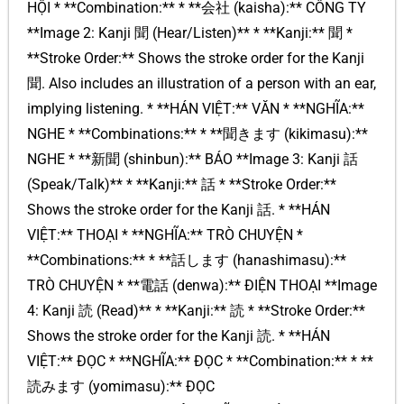
HỘI * **Combination:** * **会社 (kaisha):** CÔNG TY
**Image 2: Kanji 聞 (Hear/Listen)** * **Kanji:** 聞 *
**Stroke Order:** Shows the stroke order for the Kanji
聞. Also includes an illustration of a person with an ear,
implying listening. * **HÁN VIỆT:** VĂN * **NGHĨA:**
NGHE * **Combinations:** * **聞きます (kikimasu):**
NGHE * **新聞 (shinbun):** BÁO **Image 3: Kanji 話
(Speak/Talk)** * **Kanji:** 話 * **Stroke Order:**
Shows the stroke order for the Kanji 話. * **HÁN
VIỆT:** THOẠI * **NGHĨA:** TRÒ CHUYỆN *
**Combinations:** * **話します (hanashimasu):**
TRÒ CHUYỆN * **電話 (denwa):** ĐIỆN THOẠI **Image
4: Kanji 読 (Read)** * **Kanji:** 読 * **Stroke Order:**
Shows the stroke order for the Kanji 読. * **HÁN
VIỆT:** ĐỌC * **NGHĨA:** ĐỌC * **Combination:** * **
読みます (yomimasu):** ĐỌC