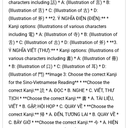
characters including 話) * A: (Illustration of 言) * B:
(Illustration of 舌) * C: (Illustration of 古) * D:
(Illustration of 斧) * **2. Ý NGHĨA ĐIỆN (ĐIỆN):** *
Kanji options: (Illustrations of various characters
including 電) * A: (Illustration of 寺) * B: (Illustration of
舌) * C: (Illustration of 古) * D: (Illustration of 斧) * **3.
Ý NGHĨA VIẾT (THƯ):** * Kanji options: (Illustrations of
various characters including 書) * A: (Illustration of 冊)
* B: (Illustration of 口) * C: (Illustration of 耳) * D:
(Illustration of 門) **Image 3: Choose the correct Kanji
for the Sino-Vietnamese Reading** * **Choose the
correct Kanji:** 読 * A. ĐỌC * B. NGHE * C. VIẾT, THƯ
TỊCH * **Choose the correct Kanji:** 書 * A. TÀI LIỆU,
VIẾT * B. GẶP, HỘI HỌP * C. QUAY VỀ * **Choose the
correct Kanji:** 帰 * A. ĐẾN, TƯƠNG LAI * B. QUAY VỀ *
C. BÂY GIỜ * **Choose the correct Kanji:** 今 * A. HIỆN