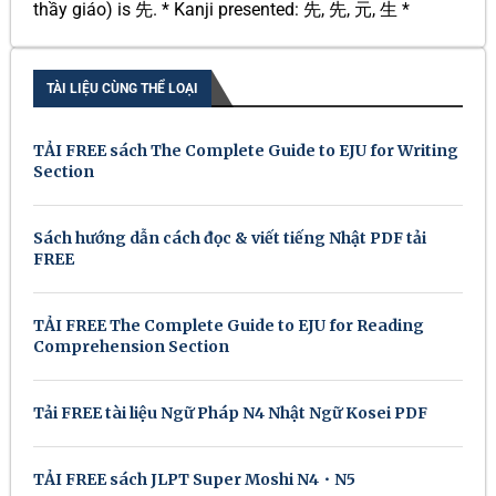
thầy giáo) is 先. * Kanji presented: 先, 先, 元, 生 *
TÀI LIỆU CÙNG THỂ LOẠI
TẢI FREE sách The Complete Guide to EJU for Writing
Section
Sách hướng dẫn cách đọc & viết tiếng Nhật PDF tải
FREE
TẢI FREE The Complete Guide to EJU for Reading
Comprehension Section
Tải FREE tài liệu Ngữ Pháp N4 Nhật Ngữ Kosei PDF
TẢI FREE sách JLPT Super Moshi N4・N5