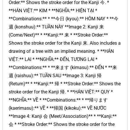
Order:** Shows the stroke order for the Kanji 今. *
**HÁN VIỆT:** KIM * **NGHĨA:** HIỆN TẠI *
**Combinations:** * **今日 (kyou):** HÔM NAY * **今
週 (konshuu):** TUẦN NÀY **Image 2: Kanji 来
(Come/Next)** * **Kanji:** 来 * **Stroke Order:**
Shows the stroke order for the Kanji 来. Also includes a
drawing of a tree with an implied meaning. * **HÁN
VIỆT:** LAI * **NGHĨA:** ĐẾN, TƯƠNG LAI *
**Combinations:** * **来ます (kimasu):** ĐẾN * **来
週 (raishuu):** TUẦN SAU **Image 3: Kanji 帰
(Return)** * **Kanji:** 帰 * **Stroke Order:** Shows the
stroke order for the Kanji 帰. * **HÁN VIỆT:** QUY *
**NGHĨA:** VỀ * **Combinations:** * **帰ります
(kaerimasu):** VỀ * **帰国 (kikoku):** VỀ NƯỚC
**Image 4: Kanji 会 (Meet/Association)** * **Kanji:**
会 * **Stroke Order:** Shows the stroke order for the