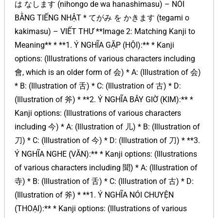
は なします (nihongo de wa hanashimasu) – NÓI
BẰNG TIẾNG NHẬT * てがみ を かきます (tegami o
kakimasu) – VIẾT THƯ **Image 2: Matching Kanji to
Meaning** * **1. Ý NGHĨA GẶP (HỘI):** * Kanji
options: (Illustrations of various characters including
會, which is an older form of 会) * A: (Illustration of 会)
* B: (Illustration of 舌) * C: (Illustration of 古) * D:
(Illustration of 斧) * **2. Ý NGHĨA BÂY GIỜ (KIM):** *
Kanji options: (Illustrations of various characters
including 今) * A: (Illustration of 儿) * B: (Illustration of
刀) * C: (Illustration of 今) * D: (Illustration of 刀) * **3.
Ý NGHĨA NGHE (VĂN):** * Kanji options: (Illustrations
of various characters including 聞) * A: (Illustration of
寺) * B: (Illustration of 舌) * C: (Illustration of 古) * D:
(Illustration of 斧) * **1. Ý NGHĨA NÓI CHUYỆN
(THOẠI):** * Kanji options: (Illustrations of various