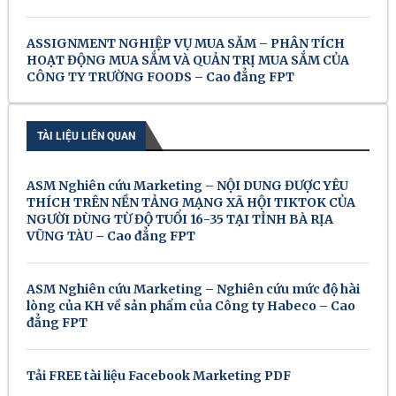
ASSIGNMENT NGHIỆP VỤ MUA SẮM – PHÂN TÍCH
HOẠT ĐỘNG MUA SẮM VÀ QUẢN TRỊ MUA SẮM CỦA
CÔNG TY TRƯỜNG FOODS – Cao đẳng FPT
TÀI LIỆU LIÊN QUAN
ASM Nghiên cứu Marketing – NỘI DUNG ĐƯỢC YÊU
THÍCH TRÊN NỀN TẢNG MẠNG XÃ HỘI TIKTOK CỦA
NGƯỜI DÙNG TỪ ĐỘ TUỔI 16-35 TẠI TỈNH BÀ RỊA
VŨNG TÀU – Cao đẳng FPT
ASM Nghiên cứu Marketing – Nghiên cứu mức độ hài
lòng của KH về sản phẩm của Công ty Habeco – Cao
đẳng FPT
Tải FREE tài liệu Facebook Marketing PDF