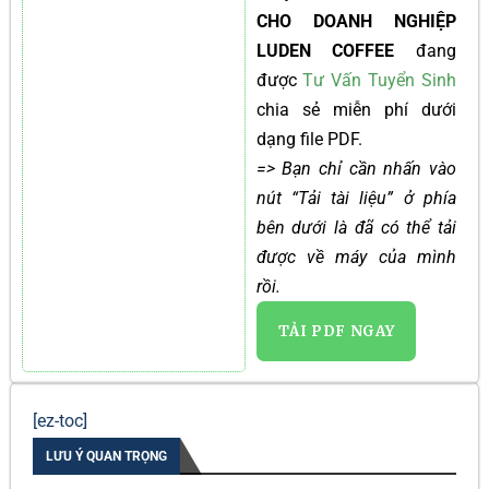
CHO DOANH NGHIỆP
LUDEN COFFEE
đang
được
Tư Vấn Tuyển Sinh
chia sẻ miễn phí dưới
dạng file PDF.
=> Bạn chỉ cần nhấn vào
nút “Tải tài liệu” ở phía
bên dưới là đã có thể tải
được về máy của mình
rồi.
TẢI PDF NGAY
[ez-toc]
LƯU Ý QUAN TRỌNG