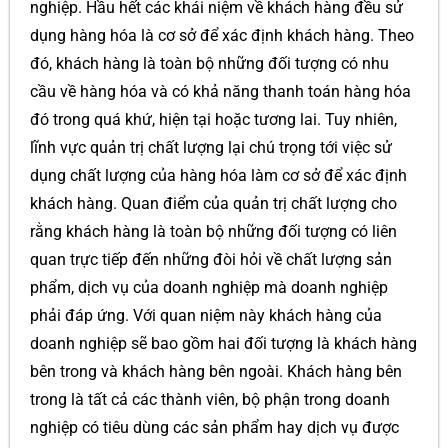
nghiệp. Hầu hết các khái niệm về khách hàng đều sử
dụng hàng hóa là cơ sở để xác định khách hàng. Theo
đó, khách hàng là toàn bộ những đối tượng có nhu
cầu về hàng hóa và có khả năng thanh toán hàng hóa
đó trong quá khứ, hiện tại hoặc tương lai. Tuy nhiên,
lĩnh vực quản trị chất lượng lại chú trọng tới việc sử
dụng chất lượng của hàng hóa làm cơ sở để xác định
khách hàng. Quan điểm của quản trị chất lượng cho
rằng khách hàng là toàn bộ những đối tượng có liên
quan trực tiếp đến những đòi hỏi về chất lượng sản
phẩm, dịch vụ của doanh nghiệp mà doanh nghiệp
phải đáp ứng. Với quan niệm này khách hàng của
doanh nghiệp sẽ bao gồm hai đối tượng là khách hàng
bên trong và khách hàng bên ngoài. Khách hàng bên
trong là tất cả các thành viên, bộ phận trong doanh
nghiệp có tiêu dùng các sản phẩm hay dịch vụ được