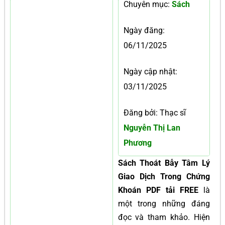
Chuyên mục:
Sách
Ngày đăng:
06/11/2025
Ngày cập nhật:
03/11/2025
Đăng bởi: Thạc sĩ
Nguyễn Thị Lan
Phương
Sách Thoát Bẫy Tâm Lý
Giao Dịch Trong Chứng
Khoán PDF tải FREE
là
một trong những đáng
đọc và tham khảo. Hiện