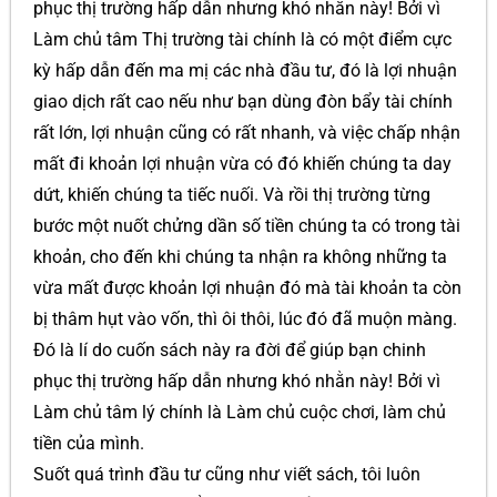
phục thị trường hấp dẫn nhưng khó nhằn này! Bởi vì
Làm chủ tâm Thị trường tài chính là có một điểm cực
kỳ hấp dẫn đến ma mị các nhà đầu tư, đó là lợi nhuận
giao dịch rất cao nếu như bạn dùng đòn bẩy tài chính
rất lớn, lợi nhuận cũng có rất nhanh, và việc chấp nhận
mất đi khoản lợi nhuận vừa có đó khiến chúng ta day
dứt, khiến chúng ta tiếc nuối. Và rồi thị trường từng
bước một nuốt chửng dần số tiền chúng ta có trong tài
khoản, cho đến khi chúng ta nhận ra không những ta
vừa mất được khoản lợi nhuận đó mà tài khoản ta còn
bị thâm hụt vào vốn, thì ôi thôi, lúc đó đã muộn màng.
Đó là lí do cuốn sách này ra đời để giúp bạn chinh
phục thị trường hấp dẫn nhưng khó nhằn này! Bởi vì
Làm chủ tâm lý chính là Làm chủ cuộc chơi, làm chủ
tiền của mình.
Suốt quá trình đầu tư cũng như viết sách, tôi luôn