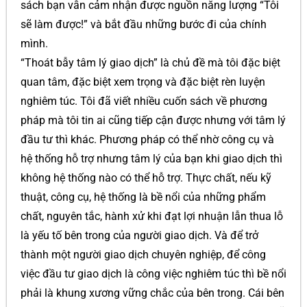
sách bạn vẫn cảm nhận được nguồn năng lượng “Tôi
sẽ làm được!” và bắt đầu những bước đi của chính
mình.
“Thoát bẫy tâm lý giao dịch” là chủ đề mà tôi đặc biệt
quan tâm, đặc biệt xem trọng và đặc biệt rèn luyện
nghiêm túc. Tôi đã viết nhiều cuốn sách về phương
pháp mà tôi tin ai cũng tiếp cận được nhưng với tâm lý
đầu tư thì khác. Phương pháp có thể nhờ công cụ và
hệ thống hỗ trợ nhưng tâm lý của bạn khi giao dịch thì
không hệ thống nào có thể hỗ trợ. Thực chất, nếu kỹ
thuật, công cụ, hệ thống là bề nổi của những phẩm
chất, nguyên tắc, hành xử khi đạt lợi nhuận lẫn thua lỗ
là yếu tố bên trong của người giao dịch. Và để trở
thành một người giao dịch chuyên nghiệp, để công
việc đầu tư giao dịch là công việc nghiêm túc thì bề nổi
phải là khung xương vững chắc của bên trong. Cái bên