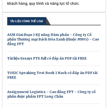
khách hàng, quy trình và năng lực tổ chức.
TÀI LIỆU CÙNG THỂ LOẠI
ASM Giai đoạn 1 Kỹ năng Đàm phán – Công ty Cổ
phần Thương mại Bách Hóa Xanh (thuộc MWG) – Cao
đẳng FPT
Tài liệu Essays PTE full có đáp án PDF tải FREE
TOEIC Speaking Test Book 1 Hack có đáp án PDF tải
FREE
Assignment Logistics – Cao đẳng FPT – Công ty cổ
phần dược phẩm FPT Long Châu