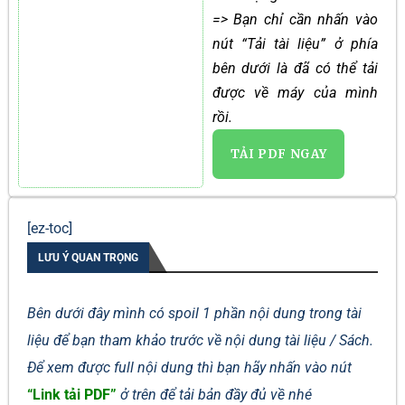
=> Bạn chỉ cần nhấn vào
nút “Tải tài liệu” ở phía
bên dưới là đã có thể tải
được về máy của mình
rồi.
TẢI PDF NGAY
[ez-toc]
LƯU Ý QUAN TRỌNG
Bên dưới đây mình có spoil 1 phần nội dung trong tài
liệu để bạn tham khảo trước về nội dung tài liệu / Sách.
Để xem được full nội dung thì bạn hãy nhấn vào nút
“Link tải PDF”
ở trên để tải bản đầy đủ về nhé