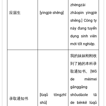
zhèngzài
应届生
[yìngjiè shēng]
zhāopìn yìngjiè
shēng.] Công ty
này đang tuyển
dụng sinh viên
mới tốt nghiệp.
我的妹妹刚刚收
到了她的本科录
取通知书。 [Wǒ
de mèimei
gānggāng
[lùqǔ tōngzhī
shōudàole tā
录取通知书
shū]
de běnkē lùqǔ