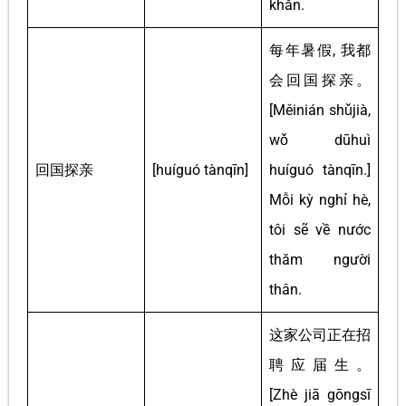
khăn.
每年暑假, 我都
会回国探亲。
[Měinián shǔjià,
wǒ dūhuì
回国探亲
[huíguó tànqīn]
huíguó tànqīn.]
Mỗi kỳ nghỉ hè,
tôi sẽ về nước
thăm người
thân.
这家公司正在招
聘应届生。
[Zhè jiā gōngsī