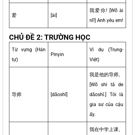
我爱你! [Wǒ ài
爱
[ài]
nǐ!] Anh yêu em!
CHỦ ĐỀ 2: TRƯỜNG HỌC
Từ vựng (Hán
Ví dụ (Trung-
Pinyin
tự)
Việt)
我是他的导师。
[Wǒ shì tā de
导师
[dǎoshī]
dǎoshī.] Tôi là
gia sư của cậu
ấy.
我在中学上课。