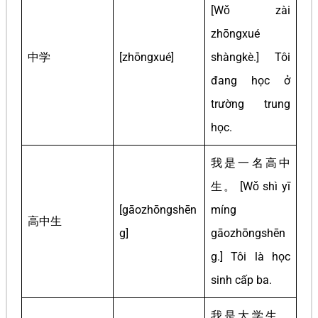
[Wǒ zài
zhōngxué
中学
[zhōngxué]
shàngkè.] Tôi
đang học ở
trường trung
học.
我是一名高中
生。 [Wǒ shì yī
[gāozhōngshēn
míng
高中生
g]
gāozhōngshēn
g.] Tôi là học
sinh cấp ba.
我是大学生。