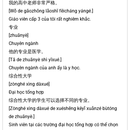
我的高中老师非常严格。
[Wǒ de gāozhōng lǎoshī fēicháng yángé.]
Giáo viên cấp 3 của tôi rất nghiêm khắc.
专业
[zhuānyè]
Chuyên ngành
他的专业是医学。
[Tā de zhuānyè shì yīxué.]
Chuyên ngành của anh ấy là y học.
综合性大学
[zònghé xìng dàxué]
Đại học tổng hợp
综合性大学的学生可以选择不同的专业。
[Zònghé xìng dàxué de xuéshēng kěyǐ xuǎnzé bùtóng
de zhuānyè.]
Sinh viên tại các trường đại học tổng hợp có thể chọn