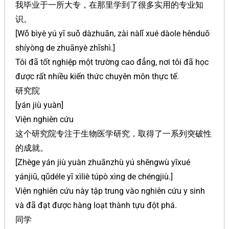
我毕业于一所大专，在那里学到了很多实用的专业知
识。
[Wǒ bìyè yú yī suǒ dàzhuān, zài nàlǐ xué dàole hěnduō
shíyòng de zhuānyè zhīshì.]
Tôi đã tốt nghiệp một trường cao đẳng, nơi tôi đã học
được rất nhiều kiến thức chuyên môn thực tế.
研究院
[yán jiù yuàn]
Viện nghiên cứu
这个研究院专注于生物医学研究，取得了一系列突破性
的成就。
[Zhège yán jiù yuàn zhuānzhù yú shēngwù yīxué
yánjiū, qǔdéle yī xìliè túpò xìng de chéngjiù.]
Viện nghiên cứu này tập trung vào nghiên cứu y sinh
và đã đạt được hàng loạt thành tựu đột phá.
同学