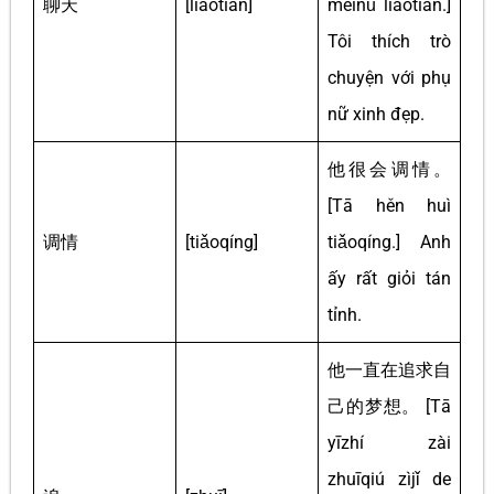
聊天
[liáotiān]
měinǚ liáotiān.]
Tôi thích trò
chuyện với phụ
nữ xinh đẹp.
他很会调情。
[Tā hěn huì
调情
[tiǎoqíng]
tiǎoqíng.] Anh
ấy rất giỏi tán
tỉnh.
他一直在追求自
己的梦想。 [Tā
yīzhí zài
zhuīqiú zìjǐ de