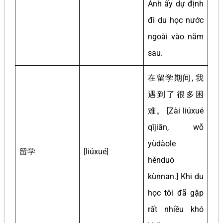
Anh ấy dự định
đi du học nước
ngoài vào năm
sau.
在留学期间, 我
遇到了很多困
难。 [Zài liúxué
qījiān, wǒ
yùdàole
留学
[liúxué]
hěnduō
kùnnan.] Khi du
học tôi đã gặp
rất nhiều khó