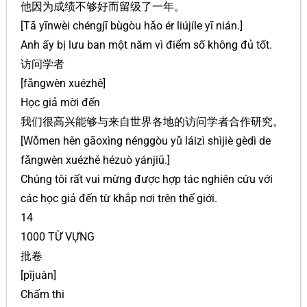
他因为成绩不够好而留级了一年。
[Tā yīnwèi chéngjī bùgòu hǎo ér liújíle yī nián.]
Anh ấy bị lưu ban một năm vì điểm số không đủ tốt.
访问学者
[fǎngwèn xuézhě]
Học giả mời đến
我们很高兴能够与来自世界各地的访问学者合作研究。
[Wǒmen hěn gāoxìng nénggòu yǔ láizì shìjiè gèdì de
fǎngwèn xuézhě hézuò yánjiū.]
Chúng tôi rất vui mừng được hợp tác nghiên cứu với
các học giả đến từ khắp nơi trên thế giới.
14
1000 TỪ VỰNG
批卷
[pījuàn]
Chấm thi