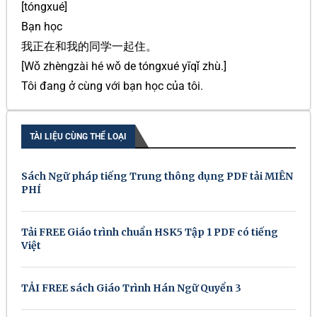
[tóngxué]
Bạn học
我正在和我的同学一起住。
[Wǒ zhèngzài hé wǒ de tóngxué yīqǐ zhù.]
Tôi đang ở cùng với bạn học của tôi.
TÀI LIỆU CÙNG THỂ LOẠI
Sách Ngữ pháp tiếng Trung thông dụng PDF tải MIỄN
PHÍ
Tải FREE Giáo trình chuẩn HSK5 Tập 1 PDF có tiếng
Việt
TẢI FREE sách Giáo Trình Hán Ngữ Quyển 3