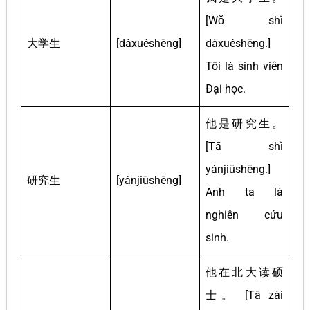
[Wǒ shì
大学生
[dàxuéshēng]
dàxuéshēng.]
Tôi là sinh viên
Đại học.
他是研究生。
[Tā shì
yánjiūshēng.]
研究生
[yánjiūshēng]
Anh ta là
nghiên cứu
sinh.
他在北大读硕
士。 [Tā zài