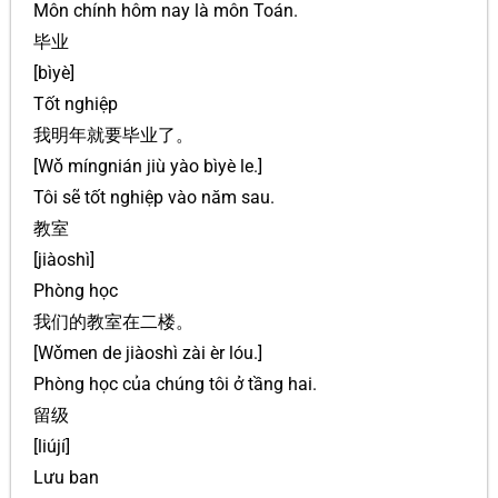
Môn chính hôm nay là môn Toán.
毕业
[bìyè]
Tốt nghiệp
我明年就要毕业了。
[Wǒ míngnián jiù yào bìyè le.]
Tôi sẽ tốt nghiệp vào năm sau.
教室
[jiàoshì]
Phòng học
我们的教室在二楼。
[Wǒmen de jiàoshì zài èr lóu.]
Phòng học của chúng tôi ở tầng hai.
留级
[liújí]
Lưu ban