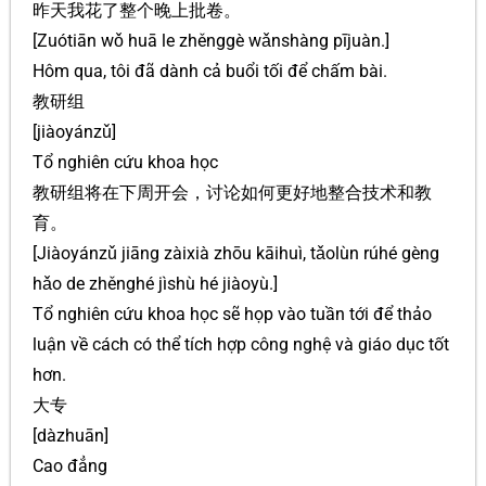
昨天我花了整个晚上批卷。
[Zuótiān wǒ huā le zhěnggè wǎnshàng pījuàn.]
Hôm qua, tôi đã dành cả buổi tối để chấm bài.
教研组
[jiàoyánzǔ]
Tổ nghiên cứu khoa học
教研组将在下周开会，讨论如何更好地整合技术和教
育。
[Jiàoyánzǔ jiāng zàixià zhōu kāihuì, tǎolùn rúhé gèng
hǎo de zhěnghé jìshù hé jiàoyù.]
Tổ nghiên cứu khoa học sẽ họp vào tuần tới để thảo
luận về cách có thể tích hợp công nghệ và giáo dục tốt
hơn.
大专
[dàzhuān]
Cao đẳng