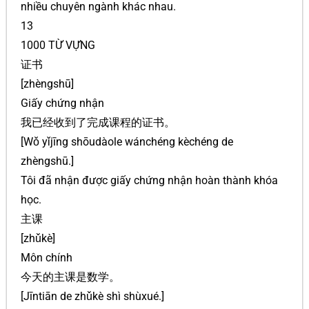
nhiều chuyên ngành khác nhau.
13
1000 TỪ VỰNG
证书
[zhèngshū]
Giấy chứng nhận
我已经收到了完成课程的证书。
[Wǒ yǐjīng shōudàole wánchéng kèchéng de
zhèngshū.]
Tôi đã nhận được giấy chứng nhận hoàn thành khóa
học.
主课
[zhǔkè]
Môn chính
今天的主课是数学。
[Jīntiān de zhǔkè shì shùxué.]