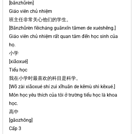
[bānzhǔrèn]
Giáo viên chủ nhiệm
班主任非常关心他们的学生。
[Bānzhǔrèn fēicháng guānxīn tāmen de xuéshēng.]
Giáo viên chủ nhiệm rất quan tâm đến học sinh của
họ.
小学
[xiǎoxué]
Tiểu học
我在小学时最喜欢的科目是科学。
[Wǒ zài xiǎoxué shí zuì xǐhuān de kēmù shì kēxué.]
Môn học yêu thích của tôi ở trường tiểu học là khoa
học.
高中
[gāozhōng]
Cấp 3