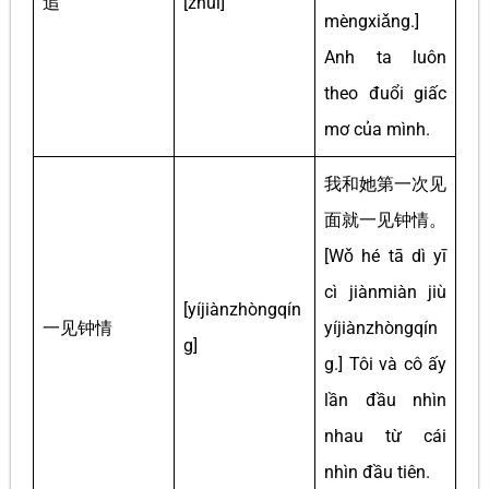
追
[zhuī]
mèngxiǎng.]
Anh ta luôn
theo đuổi giấc
mơ của mình.
我和她第一次见
面就一见钟情。
[Wǒ hé tā dì yī
cì jiànmiàn jiù
[yíjiànzhòngqín
一见钟情
yíjiànzhòngqín
g]
g.] Tôi và cô ấy
lần đầu nhìn
nhau từ cái
nhìn đầu tiên.