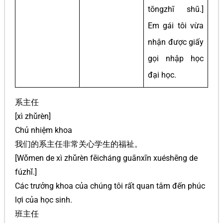
tōngzhī shū.]
Em gái tôi vừa
nhận được giấy
gọi nhập học
đại học.
系主任
[xì zhǔrèn]
Chủ nhiệm khoa
我们的系主任非常关心学生的福祉。
[Wǒmen de xì zhǔrèn fēicháng guānxīn xuéshēng de
fúzhǐ.]
Các trưởng khoa của chúng tôi rất quan tâm đến phúc
lợi của học sinh.
班主任