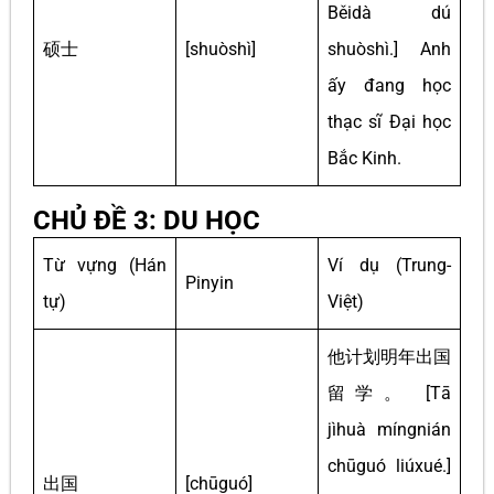
Běidà dú
硕士
[shuòshì]
shuòshì.] Anh
ấy đang học
thạc sĩ Đại học
Bắc Kinh.
CHỦ ĐỀ 3: DU HỌC
Từ vựng (Hán
Ví dụ (Trung-
Pinyin
tự)
Việt)
他计划明年出国
留学。 [Tā
jìhuà míngnián
chūguó liúxué.]
出国
[chūguó]