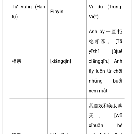
Từ vựng (Hán
Ví dụ (Trung-
Pinyin
tự)
Việt)
Anh ấy一直拒
绝相亲。 [Tā
yīzhí jùjué
相亲
[xiāngqīn]
xiāngqīn.] Anh
ấy luôn từ chối
những buổi
xem mắt.
我喜欢和美女聊
天。 [Wǒ
xǐhuān hé