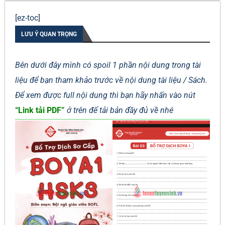
[ez-toc]
LƯU Ý QUAN TRỌNG
Bên dưới đây mình có spoil 1 phần nội dung trong tài
liệu để bạn tham khảo trước về nội dung tài liệu / Sách.
Để xem được full nội dung thì bạn hãy nhấn vào nút
“Link tải PDF”
ở trên để tải bản đầy đủ về nhé