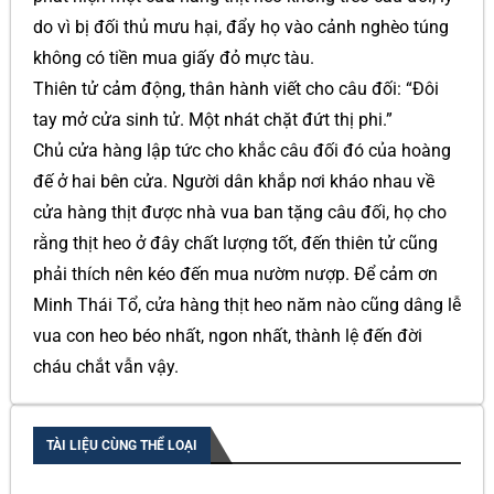
do vì bị đối thủ mưu hại, đẩy họ vào cảnh nghèo túng
không có tiền mua giấy đỏ mực tàu.
Thiên tử cảm động, thân hành viết cho câu đối: “Đôi
tay mở cửa sinh tử. Một nhát chặt đứt thị phi.”
Chủ cửa hàng lập tức cho khắc câu đối đó của hoàng
đế ở hai bên cửa. Người dân khắp nơi kháo nhau về
cửa hàng thịt được nhà vua ban tặng câu đối, họ cho
rằng thịt heo ở đây chất lượng tốt, đến thiên tử cũng
phải thích nên kéo đến mua nườm nượp. Để cảm ơn
Minh Thái Tổ, cửa hàng thịt heo năm nào cũng dâng lễ
vua con heo béo nhất, ngon nhất, thành lệ đến đời
cháu chắt vẫn vậy.
TÀI LIỆU CÙNG THỂ LOẠI