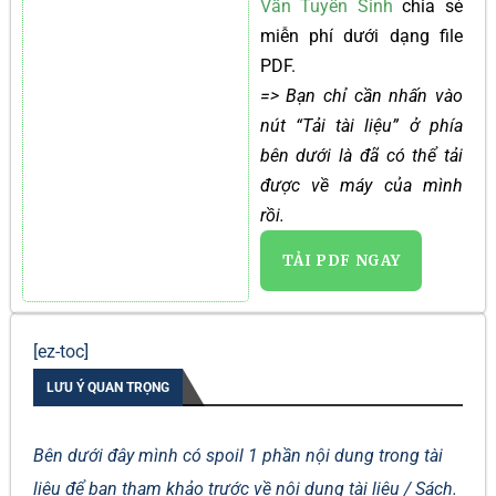
Vấn Tuyển Sinh
chia sẻ
miễn phí dưới dạng file
PDF.
=> Bạn chỉ cần nhấn vào
nút “Tải tài liệu” ở phía
bên dưới là đã có thể tải
được về máy của mình
rồi.
TẢI PDF NGAY
[ez-toc]
LƯU Ý QUAN TRỌNG
Bên dưới đây mình có spoil 1 phần nội dung trong tài
liệu để bạn tham khảo trước về nội dung tài liệu / Sách.