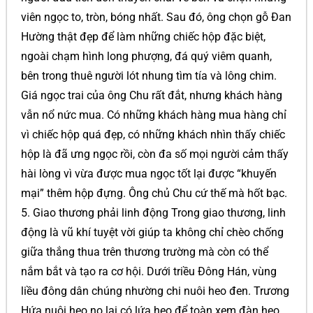
viên ngọc to, tròn, bóng nhất. Sau đó, ông chọn gỗ Đan
Hường thật đẹp để làm những chiếc hộp đặc biệt,
ngoài chạm hình long phượng, đá quý viêm quanh,
bên trong thuê người lót nhung tìm tía và lông chim.
Giá ngọc trai của ông Chu rất đắt, nhưng khách hàng
vẫn nổ nức mua. Có những khách hàng mua hàng chỉ
vì chiếc hộp quá đẹp, có những khách nhìn thấy chiếc
hộp là đã ưng ngọc rồi, còn đa số mọi người cảm thấy
hài lòng vì vừa được mua ngọc tốt lại được “khuyến
mại” thêm hộp đựng. Ông chủ Chu cứ thế mà hốt bạc.
5. Giao thương phải linh động Trong giao thương, linh
động là vũ khí tuyệt vời giúp ta không chỉ chèo chống
giữa thắng thua trên thương trường mà còn có thể
nắm bắt và tạo ra cơ hội. Dưới triều Đông Hán, vùng
liều đông dân chúng nhường chi nuôi heo đen. Trương
Hứa nuôi heo nọ lại có lứa heo để toàn xem đàn heo.