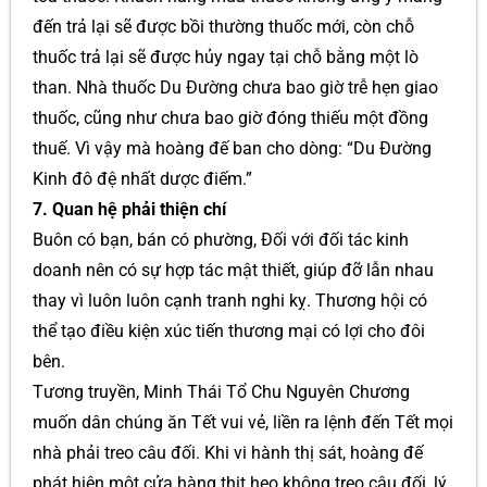
đến trả lại sẽ được bồi thường thuốc mới, còn chỗ
thuốc trả lại sẽ được hủy ngay tại chỗ bằng một lò
than. Nhà thuốc Du Đường chưa bao giờ trễ hẹn giao
thuốc, cũng như chưa bao giờ đóng thiếu một đồng
thuế. Vì vậy mà hoàng đế ban cho dòng: “Du Đường
Kinh đô đệ nhất dược điếm.”
7. Quan hệ phải thiện chí
Buôn có bạn, bán có phường, Đối với đối tác kinh
doanh nên có sự hợp tác mật thiết, giúp đỡ lẫn nhau
thay vì luôn luôn cạnh tranh nghi kỵ. Thương hội có
thể tạo điều kiện xúc tiến thương mại có lợi cho đôi
bên.
Tương truyền, Minh Thái Tổ Chu Nguyên Chương
muốn dân chúng ăn Tết vui vẻ, liền ra lệnh đến Tết mọi
nhà phải treo câu đối. Khi vi hành thị sát, hoàng đế
phát hiện một cửa hàng thịt heo không treo câu đối, lý