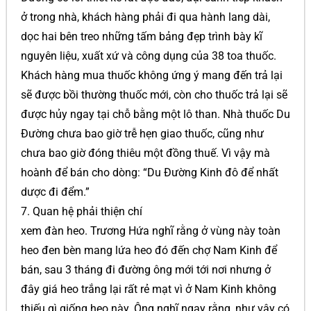
ở trong nhà, khách hàng phải đi qua hành lang dài,
dọc hai bên treo những tấm bảng đẹp trình bày kĩ
nguyên liệu, xuất xứ và công dụng của 38 toa thuốc.
Khách hàng mua thuốc không ứng ý mang đến trả lại
sẽ được bồi thường thuốc mới, còn cho thuốc trả lại sẽ
được hủy ngay tại chỗ bằng một lô than. Nhà thuốc Du
Đường chưa bao giờ trễ hẹn giao thuốc, cũng như
chưa bao giờ đóng thiêu một đồng thuế. Vì vậy mà
hoành để bán cho dòng: “Du Đường Kinh đô để nhất
dược đi đểm.”
7. Quan hệ phải thiện chí
xem đàn heo. Trương Hứa nghĩ rằng ở vùng này toàn
heo đen bèn mang lứa heo đó đến chợ Nam Kinh để
bán, sau 3 tháng đi đường ông mới tới nơi nhưng ở
đây giá heo trắng lại rất rẻ mạt vì ở Nam Kinh không
thiếu gì giống heo này. Ông nghĩ ngay rằng, như vậy có