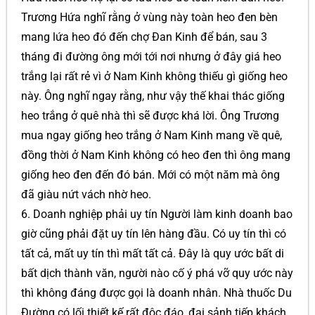
Trương Hứa nghĩ rằng ở vùng này toàn heo đen bèn
mang lứa heo đó đến chợ Đan Kinh để bán, sau 3
tháng đi đường ông mới tới nơi nhưng ở đây giá heo
trắng lại rất rẻ vì ở Nam Kinh không thiếu gì giống heo
này. Ông nghĩ ngay rằng, như vậy thế khai thác giống
heo trắng ở quê nhà thì sẽ được khá lời. Ông Trương
mua ngay giống heo trắng ở Nam Kinh mang về quê,
đồng thời ở Nam Kinh không có heo đen thì ông mang
giống heo đen đến đó bán. Mới có một năm mà ông
đã giàu nứt vách nhờ heo.
6. Doanh nghiệp phải uy tín Người làm kinh doanh bao
giờ cũng phải đặt uy tín lên hàng đầu. Có uy tín thì có
tất cả, mất uy tín thì mất tất cả. Đây là quy ước bất di
bất dịch thành văn, người nào cố ý phá vỡ quy ước này
thì không đáng được gọi là doanh nhân. Nhà thuốc Du
Đường có lối thiết kế rất độc đáo, đại sảnh tiếp khách