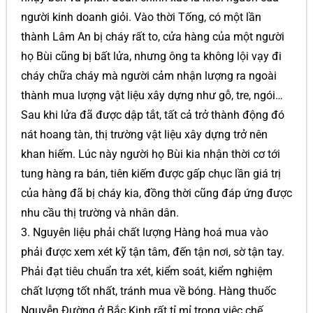
người kinh doanh giỏi. Vào thời Tống, có một lần
thành Lâm An bị cháy rất to, cửa hàng của một người
họ Bùi cũng bị bất lửa, nhưng ông ta không lội vạy đi
cháy chữa cháy mà người cảm nhận lượng ra ngoài
thành mua lượng vật liệu xây dựng như gỗ, tre, ngói…
Sau khi lửa đã được dập tắt, tất cả trở thành động đó
nát hoang tàn, thị trường vật liệu xây dựng trở nên
khan hiếm. Lúc này người họ Bùi kia nhận thời cơ tới
tung hàng ra bán, tiên kiếm được gấp chục lần giá trị
của hàng đã bị cháy kia, đồng thời cũng đáp ứng được
nhu cầu thị trường và nhân dân.
3. Nguyên liệu phải chất lượng Hàng hoá mua vào
phải được xem xét kỹ tận tâm, đến tận nơi, sờ tận tay.
Phải đạt tiêu chuẩn tra xét, kiểm soát, kiểm nghiệm
chất lượng tốt nhất, tránh mua về bóng. Hàng thuốc
Nguyễn Đường ở Bắc Kinh rất tỉ mỉ trong việc chế