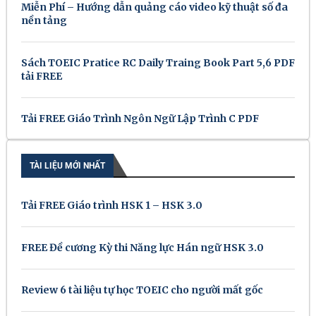
Miễn Phí – Hướng dẫn quảng cáo video kỹ thuật số đa
nền tảng
Sách TOEIC Pratice RC Daily Traing Book Part 5,6 PDF
tải FREE
Tải FREE Giáo Trình Ngôn Ngữ Lập Trình C PDF
TÀI LIỆU MỚI NHẤT
Tải FREE Giáo trình HSK 1 – HSK 3.0
FREE Đề cương Kỳ thi Năng lực Hán ngữ HSK 3.0
Review 6 tài liệu tự học TOEIC cho người mất gốc