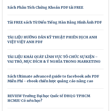
Sách Phân Tích Chứng Khoán PDF tải FREE
Tải FREE sách Từ Điển Tiếng Hàn Bằng Hình Ảnh PDF
TÀI LIỆU HƯỚNG DẪN KỸ THUẬT PHIÊN DỊCH ANH
VIỆT VIỆT ANH PDF
TÀI LIỆU KHÁI QUÁT LĨNH VỰC TỔ CHỨC SỰ KIỆN –
VAI TRÒ, MỤC ĐÍCH & Ý NGHĨA TRONG MARKETING
Sách Ultimate advanced guide to facebook ads PDF
Miễn Phí – ebook chiến lược quảng cáo nâng cao
REVIEW Trường Đại học Quốc tế ĐHQG TPHCM
HCMIU Có nên học?