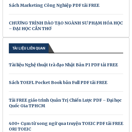
Sách Marketing Công Nghiệp PDF tải FREE
CHƯƠNG TRÌNH ĐÀO TẠO NGÀNH SƯ PHẠM HÓA HỌC
– ĐẠI HỌC CẦN THƠ
TÀI LIỆU LIÊN QUAN
Tài liệu Nghệ thuật trà đạo Nhật Bản P1 PDF tải FREE
Sách TOEFL Pocket Book bản Full PDF tải FREE
Tải FREE giáo trình Quản Trị Chiến Lược PDF – Đại học
Quốc Gia TPHCM
400+ Cụm từ song ngữ qua truyện TOEIC PDF tải FREE
ORI TOEIC