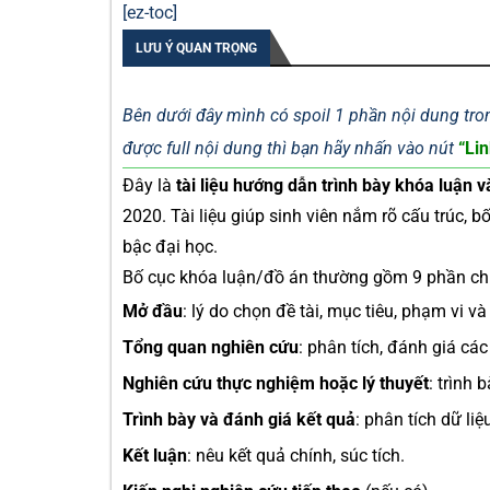
[ez-toc]
LƯU Ý QUAN TRỌNG
Bên dưới đây mình có spoil 1 phần nội dung tron
được full nội dung thì bạn hãy nhấn vào nút
“Lin
Đây là
tài liệu hướng dẫn trình bày khóa luận v
2020. Tài liệu giúp sinh viên nắm rõ cấu trúc, 
bậc đại học.
Bố cục khóa luận/đồ án thường gồm 9 phần ch
Mở đầu
: lý do chọn đề tài, mục tiêu, phạm vi v
Tổng quan nghiên cứu
: phân tích, đánh giá các
Nghiên cứu thực nghiệm hoặc lý thuyết
: trình 
Trình bày và đánh giá kết quả
: phân tích dữ li
Kết luận
: nêu kết quả chính, súc tích.