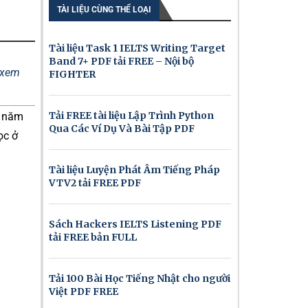
TÀI LIỆU CÙNG THỂ LOẠI
Tài liệu Task 1 IELTS Writing Target
Band 7+ PDF tải FREE – Nội bộ
ể xem
FIGHTER
Tải FREE tài liệu Lập Trình Python
h năm
Qua Các Ví Dụ Và Bài Tập PDF
ọc ở
Tài liệu Luyện Phát Âm Tiếng Pháp
VTV2 tải FREE PDF
Sách Hackers IELTS Listening PDF
tải FREE bản FULL
Tải 100 Bài Học Tiếng Nhật cho người
Việt PDF FREE