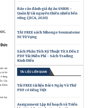
Báo cáo đánh giá dự án SNRM –
Quản lý tài nguyên thiên nhiên bền
vững (JICA, 2020)
học,
TẢI FREE sách Nihongo Soumatome
N1 Từ Vựng
n Đức
Sách Phân Tích Kỹ Thuật Từ A Đến Z
PDF Tải Miễn Phí – Sách Trading
Kinh Điển
TÀI LIỆU LIÊN QUAN
Tải FREE tài liệu Bài 4 Ngày Và Thứ
PDF có tiếng Việt
Assignment Lập Kế hoạch và Triển