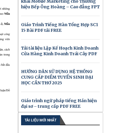
khai Mobile Marketing cho Thương
hiệu Bếp Ông Hoàng – Cao đẳng FPT
Giáo Trình Tiếng Hàn Tổng Hợp SC1
15 Bài PDF tải FREE
Tải tài liệu Lập Kế Hoạch Kinh Doanh
Cửa Hàng Kinh Doanh Trái Cây PDF
HƯỚNG DẪN SỬ DỤNG HỆ THỐNG
CUNG CẤP ĐIỂM TUYỂN SINH ĐẠI
HỌC CẦN THƠ 2025
Giáo trình ngữ pháp tiếng Hán hiện
đại sơ – trung cấp PDF FREE
TÀI LIỆU MỚI NHẤT