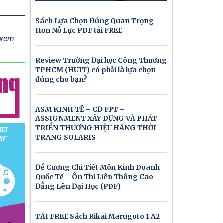
Sách Lựa Chọn Đúng Quan Trọng
Hơn Nỗ Lực PDF tải FREE
ể xem
Review Trường Đại học Công Thương
TPHCM (HUIT) có phải là lựa chọn
đúng cho bạn?
ASM KINH TẾ – CĐ FPT –
ASSIGNMENT XÂY DỰNG VÀ PHÁT
TRIỂN THƯƠNG HIỆU HÃNG THỜI
TRANG SOLARIS
Đề Cương Chi Tiết Môn Kinh Doanh
Quốc Tế – Ôn Thi Liên Thông Cao
Đẳng Lên Đại Học (PDF)
TẢI FREE Sách Rikai Marugoto 1 A2