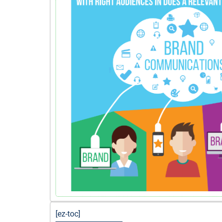
[ez-toc]