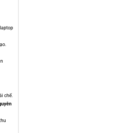
laptop
ạo.
ản
i chế.
nguyên
thu