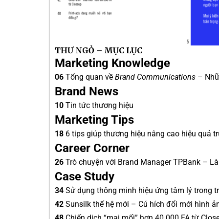
THƯ NGỎ – MỤC LỤC
Marketing Knowledge
06
Tổng quan về
Brand Communications
– Nhữn
Brand News
10
Tin tức thương hiệu
Marketing Tips
18
6 tips giúp thương hiệu nâng cao hiệu quả t
Career Corner
26
Trò chuyện với Brand Manager TPBank – Là
Case Study
34
Sử dụng thông minh hiệu ứng tâm lý trong t
42
Sunsilk thế hệ mới – Cú hích đổi mới hình 
48
Chiến dịch “mai mối” hơn 40.000 FA từ Clos