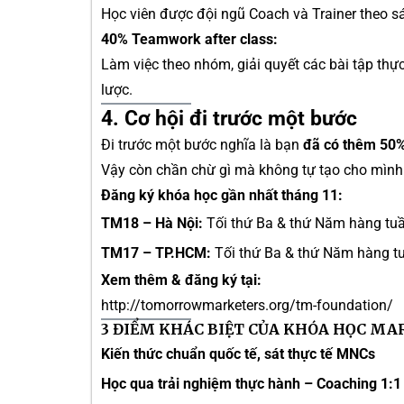
Học viên được đội ngũ Coach và Trainer theo 
40% Teamwork after class:
Làm việc theo nhóm, giải quyết các bài tập thự
lược.
4. Cơ hội đi trước một bước
Đi trước một bước nghĩa là bạn
đã có thêm 50% 
Vậy còn chần chừ gì mà không tự tạo cho mìn
Đăng ký khóa học gần nhất tháng 11:
TM18 – Hà Nội:
Tối thứ Ba & thứ Năm hàng tuầ
TM17 – TP.HCM:
Tối thứ Ba & thứ Năm hàng tu
Xem thêm & đăng ký tại:
http://tomorrowmarketers.org/tm-foundation/
3 ĐIỂM KHÁC BIỆT CỦA KHÓA HỌC M
Kiến thức chuẩn quốc tế, sát thực tế MNCs
Học qua trải nghiệm thực hành – Coaching 1:1