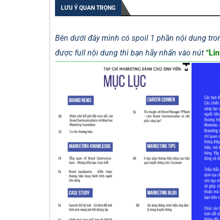
LƯU Ý QUAN TRỌNG
Bên dưới đây mình có spoil 1 phần nội dung tron
được full nội dung thì bạn hãy nhấn vào nút
“Lin