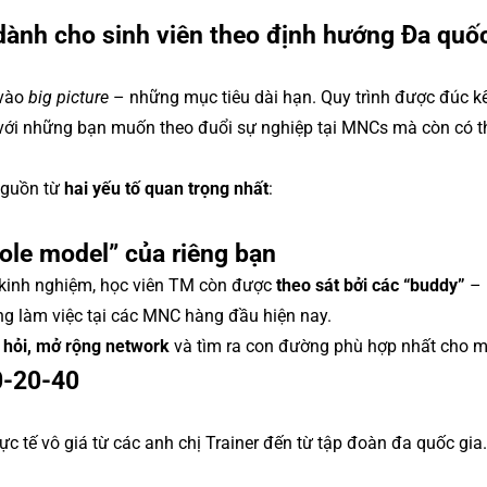
dành cho sinh viên theo định hướng Đa quốc
 vào
big picture
– những mục tiêu dài hạn. Quy trình được đúc kế
h với những bạn muốn theo đuổi sự nghiệp tại MNCs mà còn có 
nguồn từ
hai yếu tố quan trọng nhất
:
role model” của riêng bạn
n kinh nghiệm, học viên TM còn được
theo sát bởi các “buddy”
– 
ng làm việc tại các MNC hàng đầu hiện nay.
c hỏi, mở rộng network
và tìm ra con đường phù hợp nhất cho m
0-20-40
c tế vô giá từ các anh chị Trainer đến từ tập đoàn đa quốc gia.