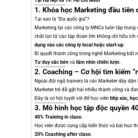
Tại Hà Nội và TP. Hồ Chí Minh
1. Khóa học Marketing đầu tiên 
Tại sao là “Đa quốc gia”?
Marketing tại các công ty MNCs luôn tập trung
chắt lọc từ các tập đoàn lớn không chỉ hữu íc
dụng vào các công ty local hoặc start-up
.
Bí quyết thành công trong nghề Marketing bắt 
Tư duy sắc bén
và
tầm nhìn chiến lược
.
2. Coaching – Cơ hội tìm kiếm “
Ngoài đội ngũ trainers là các Marketer dày dặ
Marketer trẻ đã gặt hái nhiều thành công và đa
Đây là cơ hội tuyệt vời để học viên
tiếp xúc, họ
3. Mô hình học tập độc quyền 4
40% Training in class:
Học viên được cung cấp kiến thức và bài học thự
20% Coaching after class: