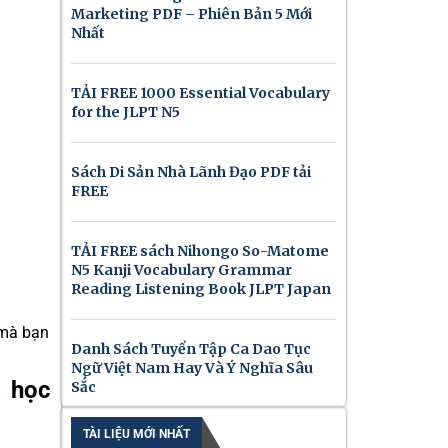
Marketing PDF – Phiên Bản 5 Mới
Nhất
TẢI FREE 1000 Essential Vocabulary
for the JLPT N5
Sách Di Sản Nhà Lãnh Đạo PDF tải
FREE
TẢI FREE sách Nihongo So-Matome
N5 Kanji Vocabulary Grammar
Reading Listening Book JLPT Japan
 mà bạn
Danh Sách Tuyển Tập Ca Dao Tục
Ngữ Việt Nam Hay Và Ý Nghĩa Sâu
a học
Sắc
TÀI LIỆU MỚI NHẤT