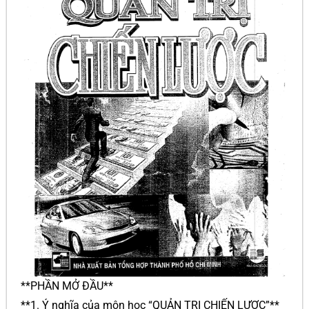
**PHẦN MỞ ĐẦU**
**1. Ý nghĩa của môn học “QUẢN TRỊ CHIẾN LƯỢC”**