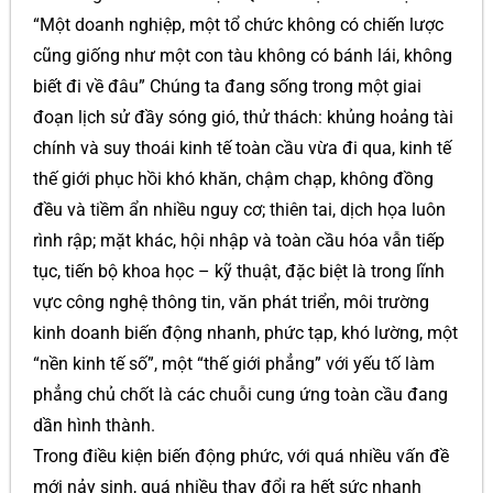
“Một doanh nghiệp, một tổ chức không có chiến lược
cũng giống như một con tàu không có bánh lái, không
biết đi về đâu” Chúng ta đang sống trong một giai
đoạn lịch sử đầy sóng gió, thử thách: khủng hoảng tài
chính và suy thoái kinh tế toàn cầu vừa đi qua, kinh tế
thế giới phục hồi khó khăn, chậm chạp, không đồng
đều và tiềm ẩn nhiều nguy cơ; thiên tai, dịch họa luôn
rình rập; mặt khác, hội nhập và toàn cầu hóa vẫn tiếp
tục, tiến bộ khoa học – kỹ thuật, đặc biệt là trong lĩnh
vực công nghệ thông tin, văn phát triển, môi trường
kinh doanh biến động nhanh, phức tạp, khó lường, một
“nền kinh tế số”, một “thế giới phẳng” với yếu tố làm
phẳng chủ chốt là các chuỗi cung ứng toàn cầu đang
dần hình thành.
Trong điều kiện biến động phức, với quá nhiều vấn đề
mới nảy sinh, quá nhiều thay đổi ra hết sức nhanh