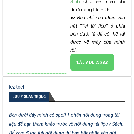
Sinh
chia sẻ miễn phí
dưới dạng file PDF.
=> Bạn chỉ cần nhấn vào
nút “Tải tài liệu” ở phía
bên dưới là đã có thể tải
được về máy của mình
rồi.
TẢI PDF NGAY
[ez-toc]
LƯU Ý QUAN TRỌNG
Bên dưới đây mình có spoil 1 phần nội dung trong tài
liệu để bạn tham khảo trước về nội dung tài liệu / Sách.
Để xem được full nội dung thì bạn hãy nhấn vào nút