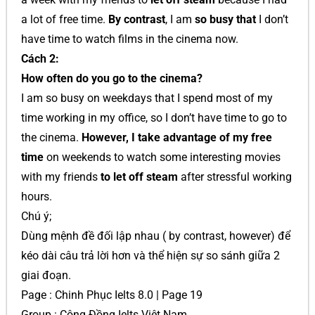
a lot of free time.
By contrast
, I am
so busy that
I don’t
have time to watch films in the cinema now.
Cách 2:
How often do you go to the cinema?
I am so busy on weekdays that I spend most of my
time working in my office, so I don’t have time to go to
the cinema.
However, I take advantage of my free
time
on weekends to watch some interesting movies
with my friends
to let off steam
after stressful working
hours.
Chú ý;
Dùng mệnh đề đối lập nhau ( by contrast, however) để
kéo dài câu trả lời hơn và thể hiện sự so sánh giữa 2
giai đoạn.
Page : Chinh Phục Ielts 8.0 | Page 19
Group : Cộng Đồng Ielts Việt Nam