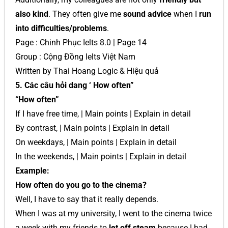
also kind
. They often give me
sound advice
when I
run
into difficulties/problems
.
Page : Chinh Phục Ielts 8.0 | Page 14
Group : Cộng Đồng Ielts Việt Nam
Written by Thai Hoang Logic & Hiệu quả
5. Các câu hỏi dang ‘ How often”
“How often”
If I have free time, | Main points | Explain in detail
By contrast, | Main points | Explain in detail
On weekdays, | Main points | Explain in detail
In the weekends, | Main points | Explain in detail
Example:
How often do you go to the cinema?
Well, I have to say that it really depends.
When I was at my university, I went to the cinema twice
a week with my friends to
let off steam
because I had