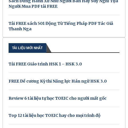
Sách Đừng Hành Xử Như Người Bán Hãy Suy Nghĩ Tựa
Người Mua PDF tải FREE
Tải FREE sách 501 Động Từ Tiếng Pháp PDF Tác Giả
Thanh Nga
TÀI LIỆU MỚI NHẤT
Tải FREE Giáo trình HSK 1 – HSK 3.0
FREE Đề cương Kỳ thi Năng lực Hán ngữ HSK 3.0
Review 6 tài liệu tự học TOEIC cho người mất gốc
Top 12 tài liệu học TOEIC hay cho mọi trình độ