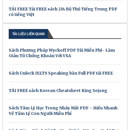
TẢI FREE Tải FREE sách 214 Bộ Thủ Tiếng Trung PDF
có tiếng Việt
TÀI LIỆU LIÊN QUAN
Sách Phương Pháp Wyckoff PDF Tải Miễn Phí– Làm
Giàu Từ Chứng Khoán Với VSA
Sách Unlock IELTS Speaking bản Full PDF tải FREE
TẢI FREE sách Korean Cheatsheet King Sejong
Sách Tâm Lý Học Trong Nháy Mắt PDF – Hiểu Nhanh
Về Tâm Lý Con Người Miễn Phí