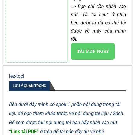
=> Bạn chỉ cần nhấn vào
nút “Tải tài liệu” ở phía
bên dưới là đã có thể tải
được về máy của mình
rồi.
TẢI PDF NGAY
[ez-toc]
LƯU Ý QUAN TRỌNG
Bên dưới đây mình có spoil 1 phần nội dung trong tài
liệu để bạn tham khảo trước về nội dung tài liệu / Sách.
Để xem được full nội dung thì bạn hãy nhấn vào nút
“Link tải PDF”
ở trên để tải bản đầy đủ về nhé