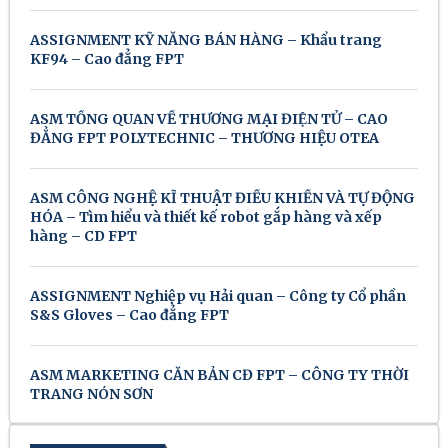
ASSIGNMENT KỸ NĂNG BÁN HÀNG – Khẩu trang
KF94 – Cao đẳng FPT
ASM TỔNG QUAN VỀ THƯƠNG MẠI ĐIỆN TỬ – CAO
ĐẲNG FPT POLYTECHNIC – THƯƠNG HIỆU OTEA
ASM CÔNG NGHỆ KĨ THUẬT ĐIỀU KHIỂN VÀ TỰ ĐỘNG
HÓA – Tìm hiểu và thiết kế robot gắp hàng và xếp
hàng – CD FPT
ASSIGNMENT Nghiệp vụ Hải quan – Công ty Cổ phần
S&S Gloves – Cao đẳng FPT
ASM MARKETING CĂN BẢN CĐ FPT – CÔNG TY THỜI
TRANG NÓN SƠN