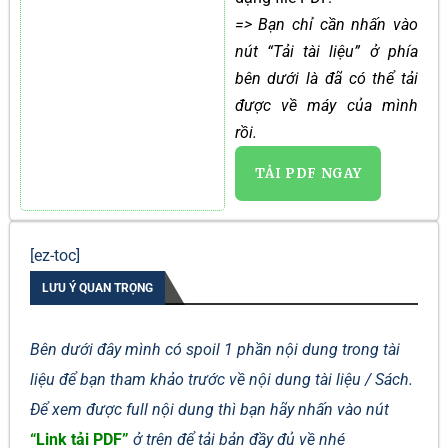
=> Bạn chỉ cần nhấn vào
nút “Tải tài liệu” ở phía
bên dưới là đã có thể tải
được về máy của mình
rồi.
TẢI PDF NGAY
[ez-toc]
LƯU Ý QUAN TRỌNG
Bên dưới đây mình có spoil 1 phần nội dung trong tài
liệu để bạn tham khảo trước về nội dung tài liệu / Sách.
Để xem được full nội dung thì bạn hãy nhấn vào nút
“Link tải PDF”
ở trên để tải bản đầy đủ về nhé