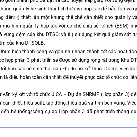
ao gồm thành phố Đà Lạt và các huyện tiếp giáp với vùng đệm.
thống quản lý hệ sinh thái tích hợp và hợp tác để bảo tồn và q
đến: i) thiết lập một khung thể chế cần thiết cho quản lý v
 mô hình quản lý hợp tác với cơ chế chia sẻ lợi ích (BSM) n
 và vùng đệm của khu DTSQ; và iii) sử dụng kết quả giám sát r
đệm của khu DTSQLB.
thực hiện thành công và gần như hoàn thành tốt các hoạt độ
c hợp phần 3 phát triển sẽ được sử dụng rộng rãi trong Khu 
ốt hơn các hệ sinh thái sau khi dự án kết thúc. Do đó, việc đá
 là điều hoàn toàn cần thiết để thuyết phục các tổ chức có liê
ư vấn ký kết với tổ chức JICA – Dự án SNRMP (Hợp phần 3) đ
 cần thiết, hiệu suất, tác động, hiệu quả và tính bền vững. Việ
 đến hệ thống/công cụ do Hợp phần 3 đã phát triển thông qu