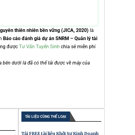
guyên thiên nhiên bền vững (JICA, 2020)
là
ện
Báo cáo đánh giá dự án SNRM – Quản lý tài
ng được
Tư Vấn Tuyển Sinh
chia sẻ miễn phí
ía bên dưới là đã có thể tải được về máy của
TÀI LIỆU CÙNG THỂ LOẠI
Tải FREE tài liệu Khởi Sự Kinh Doanh