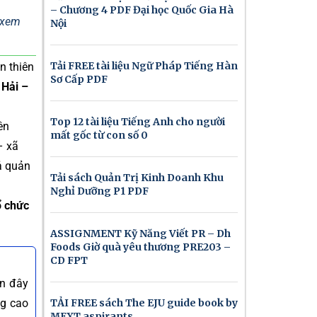
– Chương 4 PDF Đại học Quốc Gia Hà
ể xem
Nội
Tải FREE tài liệu Ngữ Pháp Tiếng Hàn
n thiên
Sơ Cấp PDF
 Hải –
Top 12 tài liệu Tiếng Anh cho người
ên
mất gốc từ con số 0
– xã
ả quản
Tải sách Quản Trị Kinh Doanh Khu
Nghỉ Dưỡng P1 PDF
ổ chức
ASSIGNMENT Kỹ Năng Viết PR – Dh
Foods Giờ quà yêu thương PRE203 –
CD FPT
ần đây
ng cao
TẢI FREE sách The EJU guide book by
MEXT aspirants