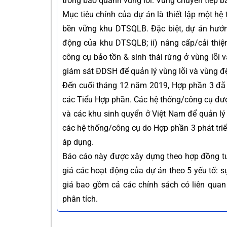
trồng bao quanh vùng lõi. Vùng chuyển tiếp b
Mục tiêu chính của dự án là thiết lập một hệ 
bền vững khu DTSQLB. Đặc biệt, dự án hướng 
động của khu DTSQLB; ii) nâng cấp/cải thiện
công cụ bảo tồn & sinh thái rừng ở vùng lõi
giám sát ĐDSH để quản lý vùng lõi và vùng 
Đến cuối tháng 12 năm 2019, Hợp phần 3 đã 
các Tiểu Hợp phần. Các hệ thống/công cụ đượ
và các khu sinh quyển ở Việt Nam để quản lý t
các hệ thống/công cụ do Hợp phần 3 phát triển
áp dụng.
Báo cáo này được xây dựng theo hợp đồng t
giá các hoạt động của dự án theo 5 yếu tố: sự
giá bao gồm cả các chính sách có liên quan
phân tích.