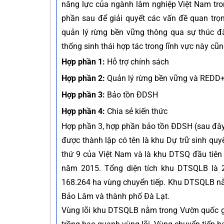
năng lực của ngành lâm nghiệp Việt Nam tr
phần sau để giải quyết các vấn đề quan trọn
quản lý rừng bền vững thông qua sự thúc đ
thống sinh thái hợp tác trong lĩnh vực này cũ
Hợp phần 1:
Hỗ trợ chính sách
Hợp phần 2:
Quản lý rừng bền vững và REDD
Hợp phần 3:
Bảo tồn ĐDSH
Hợp phần 4:
Chia sẻ kiến thức
Hợp phần 3, hợp phần bảo tồn ĐDSH (sau đây g
được thành lập có tên là khu Dự trữ sinh qu
thứ 9 của Việt Nam và là khu DTSQ đầu tiê
năm 2015. Tổng diện tích khu DTSQLB là 
168.264 ha vùng chuyển tiếp. Khu DTSQLB nằ
Bảo Lâm và thành phố Đà Lạt.
Vùng lõi khu DTSQLB nằm trong Vườn quốc gia