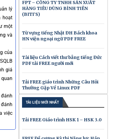
FPT – CÔNG TY TNHH SẢN XUẤT
HÀNG TIÊU DÙNG BÌNH TIÊN
uản lý
(BITI’S)
à hoạt
hư một
Từ vựng tiếng Nhật ĐH Bách khoa
ừng và
HN viện ngoại ngữ PDF FREE
ng của
Tài liệu Cách viết thư bằng tiếng Đức
DTSQLB
PDF tải FREE người mới
nh giá
n quan
Tải FREE giáo trình Những Câu Hỏi
Thường Gặp Về Linux PDF
ể đánh
TÀI LIỆU MỚI NHẤT
c đánh
a việc
Tải FREE Giáo trình HSK 1 – HSK 3.0
FREE Đề cương Kỳ thi Năng lực Hán