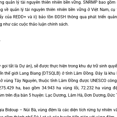
ong quản lý tài nguyên thiên nhiên bền vững. SNRMP bao gồm
g về quản lý tài nguyên thiên nhiên bền vững ở Việt Nam, cụ t
ẩy của REDD+ và ii) bảo tồn ĐDSH thông qua phát triển quản
ng như các cuộc thảo luận chính sách.
+
ọi tắt là Dự án), sẽ được thực hiện trong khu dự trữ sinh quy
yển thế giới Lang Biang (DTSQLB) ở tỉnh Lâm Đồng. Đây là kh
n ở vùng Tây Nguyên, thuộc tỉnh Lâm Đồng được UNESCO côn
275.429 ha, bao gồm 34.943 ha vùng lõi, 72.232 ha vùng đ
m trên địa bàn 5 huyện: Lạc Dương, Lâm Hà, Đơn Dương, Đức 
 Bidoup – Núi Bà, vùng đệm là các diện tích rừng tự nhiên v