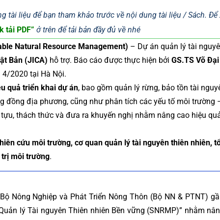
g tài liệu để bạn tham khảo trước về nội dung tài liệu / Sách. Đ
k tải PDF”
ở trên để tải bản đầy đủ về nhé
able Natural Resource Management)
– Dự án quản lý tài nguyê
ật Bản (JICA)
hỗ trợ. Báo cáo được thực hiện bởi
GS.TS Võ Đại
 4/2020 tại Hà Nội.
u quả triển khai dự án
, bao gồm quản lý rừng, bảo tồn tài nguy
ộng đồng địa phương, cũng như phân tích các yếu tố môi trường 
h tựu, thách thức và đưa ra khuyến nghị nhằm nâng cao hiệu qu
hiên cứu môi trường, cơ quan quản lý tài nguyên thiên nhiên, t
 trị môi trường
.
à Bộ Nông Nghiệp và Phát Triển Nông Thôn (Bộ NN & PTNT) g
n Quản lý Tài nguyên Thiên nhiên Bền vững (SNRMP)” nhằm nâ