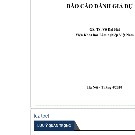
[ez-toc]
LƯU Ý QUAN TRỌNG