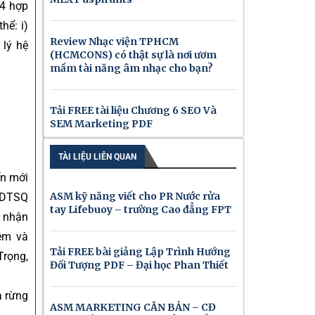
 4 hợp
hể: i)
Review Nhạc viện TPHCM
 lý hệ
(HCMCONS) có thật sự là nơi ươm
mầm tài năng âm nhạc cho bạn?
Tải FREE tài liệu Chương 6 SEO Và
SEM Marketing PDF
TÀI LIỆU LIÊN QUAN
ển mới
ASM kỹ năng viết cho PR Nước rửa
u DTSQ
tay Lifebuoy – trường Cao đẳng FPT
g nhận
ệm và
Tải FREE bài giảng Lập Trình Hướng
Trọng,
Đối Tượng PDF – Đại học Phan Thiết
à rừng
ASM MARKETING CĂN BẢN – CĐ