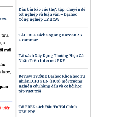
Dàn bài báo cáo thực tập, chuyên đề
tốt nghiệp và luận văn – Đại học
ể xem
Công nghiệp TP.HCM
TẢI FREE sách Sogang Korean 2B
 tựu,
Grammar
tục
ổi mới
Tải sách Xây Dựng Thương Hiệu Cá
Nhân Trên Internet PDF
tác
 lược,
Review Trường Đại học Khoa học Tự
nhiên ĐHQGHN (HUS) môi trường
nghiên cứu hàng đầu và cơ hội học
 quan
tập vượt trội
Tải FREE sách Đầu Tư Tài Chính –
 triển
UEH PDF