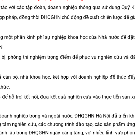
ợp tác với các tập đoàn, doanh nghiệp thông qua sử dụng Quỹ
ợp pháp, đồng thời ĐHQGHN chủ động đề xuất chiến lược để gi
 một phần kinh phí sự nghiệp khoa học của Nhà nước để đặ
N.
t bị, phòng thí nghiệm trọng điểm để phục vụ nghiên cứu và đ
gũ cán bộ, nhà khoa học, kết hợp với doanh nghiệp để thúc đẩ
thức.
để hỗ trợ, kết nối, đưa kết quả nghiên cứu vào thực tiễn sản x
c doanh nghiệp trong và ngoài nước, ĐHQGHN Hà Nội đã triển kh
g tâm nghiên cứu, các chương trình đào tạo, các sản phẩm ứn
hành lập trong ĐHQGHN ngày càng tăng, với nhiều lĩnh vực pho