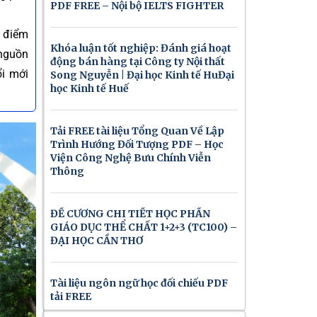
PDF FREE – Nội bộ IELTS FIGHTER
g điểm
Khóa luận tốt nghiệp: Đánh giá hoạt
 nguồn
động bán hàng tại Công ty Nội thất
ổi mới
Song Nguyễn | Đại học Kinh tế HuĐại
học Kinh tế Huế
Tải FREE tài liệu Tổng Quan Về Lập
Trình Hướng Đối Tượng PDF – Học
Viện Công Nghệ Bưu Chính Viễn
Thông
ĐỀ CƯƠNG CHI TIẾT HỌC PHẦN
GIÁO DỤC THỂ CHẤT 1+2+3 (TC100) –
ĐẠI HỌC CẦN THƠ
Tài liệu ngôn ngữ học đối chiếu PDF
tải FREE