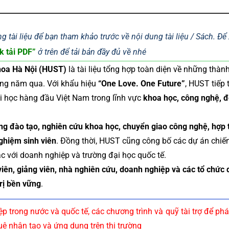
g tài liệu để bạn tham khảo trước về nội dung tài liệu / Sách. Đ
k tải PDF”
ở trên để tải bản đầy đủ về nhé
hoa Hà Nội (HUST)
là tài liệu tổng hợp toàn diện về những thành
rong năm qua. Với khẩu hiệu
“One Love. One Future”
, HUST tiếp 
ại học hàng đầu Việt Nam trong lĩnh vực
khoa học, công nghệ, đ
ng đào tạo, nghiên cứu khoa học, chuyển giao công nghệ, hợp 
nghiệm sinh viên
. Đồng thời, HUST cũng công bố các dự án chiến
c với doanh nghiệp và trường đại học quốc tế.
viên, giảng viên, nhà nghiên cứu, doanh nghiệp và các tổ chức
rị bền vững
.
 trong nước và quốc tế, các chương trình và quỹ tài trợ để phát
tuệ nhân tạo và ứng dụng trên thị trường