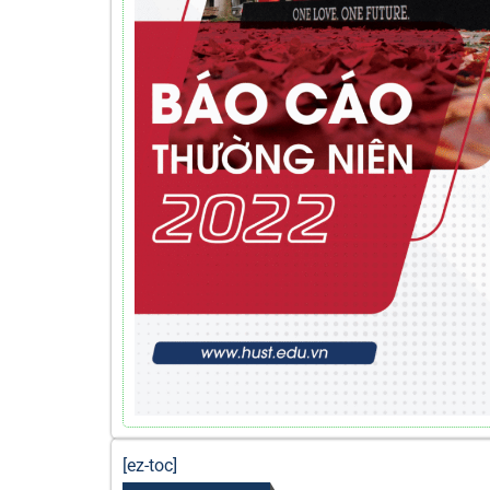
[ez-toc]