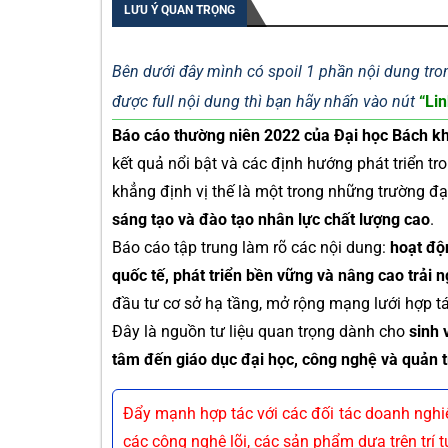
LƯU Ý QUAN TRỌNG
Bên dưới đây mình có spoil 1 phần nội dung tron
được full nội dung thì bạn hãy nhấn vào nút
“Lin
Báo cáo thường niên 2022 của Đại học Bách k
kết quả nổi bật và các định hướng phát triển t
khẳng định vị thế là một trong những trường đ
sáng tạo và đào tạo nhân lực chất lượng cao
.
Báo cáo tập trung làm rõ các nội dung:
hoạt độ
quốc tế, phát triển bền vững và nâng cao trải 
đầu tư cơ sở hạ tầng, mở rộng mạng lưới hợp tá
Đây là nguồn tư liệu quan trọng dành cho
sinh 
tâm đến giáo dục đại học, công nghệ và quản t
Đẩy mạnh hợp tác với các đối tác doanh nghiệp
các công nghệ lõi, các sản phẩm dựa trên trí 