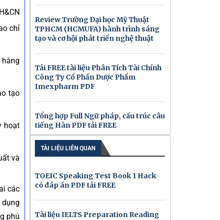
 KH&CN
Review Trường Đại học Mỹ Thuật
ao chỉ
TPHCM (HCMUFA) hành trình sáng
tạo và cơ hội phát triển nghệ thuật
t hàng
Tải FREE tài liệu Phân Tích Tài Chính
Công Ty Cổ Phần Dược Phẩm
Imexpharm PDF
ào tạo
Tổng hợp Full Ngữ pháp, cấu trúc câu
y hoạt
tiếng Hàn PDF tải FREE
TÀI LIỆU LIÊN QUAN
uất và
TOEIC Speaking Test Book 1 Hack
có đáp án PDF tải FREE
ai các
g dụng
Tài liệu IELTS Preparation Reading
ng phú