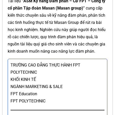
Tài liệu “
ASM Kỹ năng Đàm phán – CĐ FPT – Công ty
cổ phần Tập đoàn Masan (Masan group)
” cung cấp
kiến thức chuyên sâu về kỹ năng đàm phán, phân tích
các tình huống thực tế từ Masan Group để rút ra bài
học kinh nghiệm. Nghiên cứu này giúp người đọc hiểu
rõ các chiến lược, quy trình đàm phán hiệu quả, là
nguồn tài liệu quý giá cho sinh viên và các chuyên gia
kinh doanh muốn nâng cao năng lực đàm phán.
TRƯỜNG CAO ĐẲNG THỰC HÀNH FPT
POLYTECHNIC
KHỐI KINH TẾ
NGÀNH MARKETING & SALE
FPT Education
FPT POLYTECHNIC