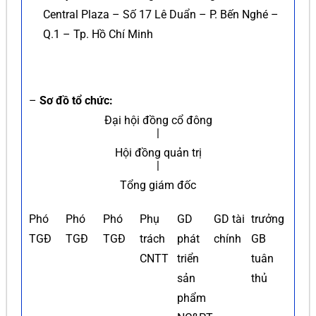
Central Plaza – Số 17 Lê Duẩn – P. Bến Nghé –
Q.1 – Tp. Hồ Chí Minh
–
Sơ đồ tổ chức:
Đại hội đồng cổ đông
|
Hội đồng quản trị
|
Tổng giám đốc
Phó
Phó
Phó
Phụ
GD
GD tài
trưởng
TGĐ
TGĐ
TGĐ
trách
phát
chính
GB
CNTT
triển
tuân
sản
thủ
phẩm