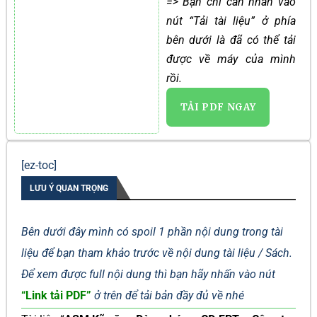
=> Bạn chỉ cần nhấn vào
nút “Tải tài liệu” ở phía
bên dưới là đã có thể tải
được về máy của mình
rồi.
TẢI PDF NGAY
[ez-toc]
LƯU Ý QUAN TRỌNG
Bên dưới đây mình có spoil 1 phần nội dung trong tài
liệu để bạn tham khảo trước về nội dung tài liệu / Sách.
Để xem được full nội dung thì bạn hãy nhấn vào nút
“Link tải PDF”
ở trên để tải bản đầy đủ về nhé