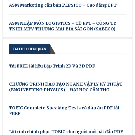
ASM Marketing căn bản PEPSICO – Cao đẳng FPT
ASM NHẬP MÔN LOGISTICS – CĐ FPT – CÔNG TY
TNHH MTV THƯƠNG MẠI BIA SÀI GÒN (SABECO)
TÀI LIỆU LIÊN QUAN
Tải FREE tài liệu Lập Trình 2D Và 3D PDF
CHƯƠNG TRÌNH ĐÀO TẠO NGÀNH VẬT LÝ KỸ THUẬT
(ENGINEERING PHYSICS) – ĐẠI HỌC CẦN THƠ
TOEIC Complete Speaking Tests có đáp án PDF tải
FREE
Lộ trình chinh phục TOEIC cho người mới bắt đầu PDF