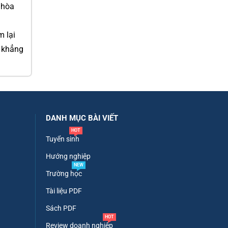
 hòa
m lại
i khẳng
DANH MỤC BÀI VIẾT
HOT
Tuyển sinh
Hướng nghiệp
NEW
Trường học
Tài liệu PDF
Sách PDF
HOT
Review doanh nghiệp