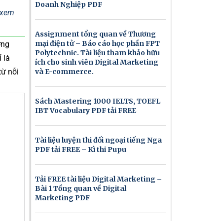
Doanh Nghiệp PDF
ể xem
Assignment tổng quan về Thương
mại điện tử – Báo cáo học phần FPT
ởng
Polytechnic. Tài liệu tham khảo hữu
 là
ích cho sinh viên Digital Marketing
từ nỗi
và E-commerce.
Sách Mastering 1000 IELTS, TOEFL
IBT Vocabulary PDF tải FREE
Tài liệu luyện thi đối ngoại tiếng Nga
PDF tải FREE – Kì thi Pupu
Tải FREE tài liệu Digital Marketing –
Bài 1 Tổng quan về Digital
Marketing PDF