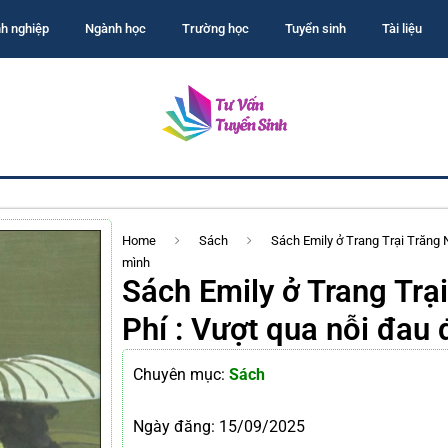
h nghiệp
Ngành học
Trường học
Tuyển sinh
Tài liệu
Home
Sách
Sách Emily ở Trang Trại Trăng 
mình
Sách Emily ở Trang Trạ
Phí : Vượt qua nỗi đau 
Chuyên mục:
Sách
Ngày đăng:
15/09/2025