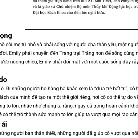
vọng
mồ côi mẹ từ nhỏ và phải sống với người cha thân yêu, một ngườ
đời, Emily phải chuyển đến Trang trại Trăng non để sống cùng
được nuông chiều, Emily phải đối mặt với một cuộc sống đầy rẫ
 do
. Bị những người họ hàng hà khắc xem là “đứa trẻ bất trị”, cô 
lách của mình để tạo ra một thế giới riêng, nơi cô có thể tự do 
g to lớn, nhắc nhở chúng ta rằng, ngay cả trong hoàn cảnh kh
ê có thể trở thành sức mạnh to lớn giúp ta vượt qua mọi rào cản
 ái
những người bạn thân thiết, những người đã giúp cô vượt qua nỗ