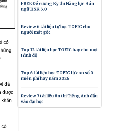
FREE Đề cương Kỳ thi Năng lực Hán
ngữ HSK 3.0
Review 6 tài liệu tự học TOEIC cho
người mất gốc
i có
Top 12 tài liệu học TOEIC hay cho mọi
 những
trình độ
y
Top 6 tài liệu học TOEIC từ con số 0
miễn phí hay năm 2026
bé đã
và được
Review 7 tài liệu ôn thi Tiếng Anh đầu
ó khăn
vào đại học
.
i cô