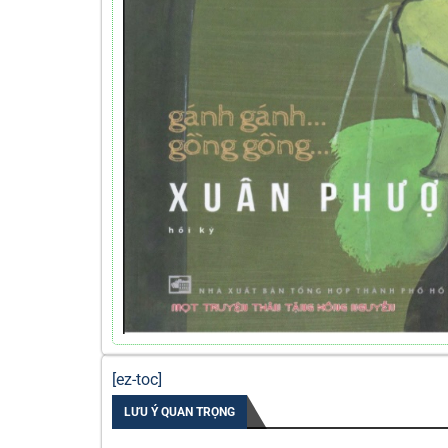
[ez-toc]
LƯU Ý QUAN TRỌNG