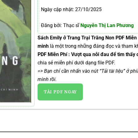
Ngày cập nhật: 27/10/2025
Đăng bởi: Thạc sĩ
Nguyễn Thị Lan Phương
Sách Emily ở Trang Trại Trăng Non PDF Miễn P
mình
là một trong những đáng đọc và tham k
PDF Miễn Phí : Vượt qua nỗi đau để tìm thấy
chia sẻ miễn phí dưới dạng file PDF.
=> Bạn chỉ cần nhấn vào nút “Tải tài liệu” ở ph
mình rồi.
TẢI PDF NGAY