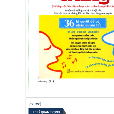
[ez-toc]
LƯU Ý QUAN TRỌNG