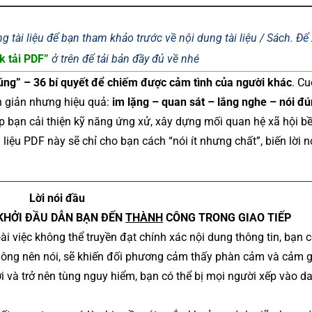
g tài liệu để bạn tham khảo trước về nội dung tài liệu / Sách. Đ
k tải PDF”
ở trên để tải bản đầy đủ về nhé
đúng” – 36 bí quyết để chiếm được cảm tình của người khác
. C
n giản nhưng hiệu quả:
im lặng – quan sát – lắng nghe – nói đú
p bạn cải thiện kỹ năng ứng xử, xây dựng mối quan hệ xã hội bề
liệu PDF này sẽ chỉ cho bạn cách “nói ít nhưng chất”, biến lời n
Lời nói đầu
C KHỞI ĐẦU DẪN BẠN ĐẾN
THÀNH
CÔNG TRONG GIAO TIẾP
ài việc không thể truyền đạt chính xác nội dung thông tin, bạn 
 không nên nói, sẽ khiến đối phương cảm thấy phàn cảm và cảm 
i và trở nên tùng nguy hiểm, bạn có thể bị mọi người xếp vào d