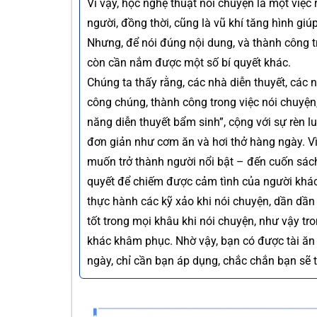
Vì vậy, học nghệ thuật nói chuyện là một việc
người, đồng thời, cũng là vũ khí tăng hình g
Nhưng, để nói đúng nội dung, và thành công t
còn cần nắm được một số bí quyết khác.
Chúng ta thấy rằng, các nhà diễn thuyết, các 
công chúng, thành công trong việc nói chuyện,
năng diễn thuyết bẩm sinh”, cộng với sự rèn l
đơn giản như cơm ăn và hơi thở hàng ngày. Vì 
muốn trở thành người nổi bật – đến cuốn sách 
quyết để chiếm được cảm tình của người khác
thực hành các kỹ xảo khi nói chuyện, dần dần 
tốt trong mọi khâu khi nói chuyện, như vậy tr
khác khâm phục. Nhờ vậy, bạn có được tài ăn n
ngày, chỉ cần bạn áp dụng, chắc chắn bạn sẽ 