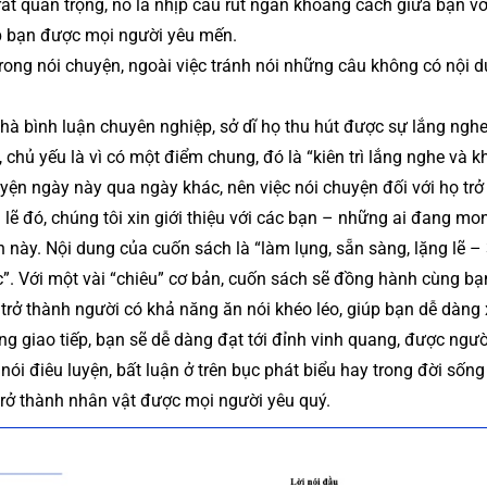
 rất quan trọng, nó là nhịp cầu rút ngắn khoảng cách giữa bạn v
iúp bạn được mọi người yêu mến.
rong nói chuyện, ngoài việc tránh nói những câu không có nội d
nhà bình luận chuyên nghiệp, sở dĩ họ thu hút được sự lắng ngh
 chủ yếu là vì có một điểm chung, đó là “kiên trì lắng nghe và k
uyện ngày này qua ngày khác, nên việc nói chuyện đối với họ trở
lẽ đó, chúng tôi xin giới thiệu với các bạn – những ai đang mo
này. Nội dung của cuốn sách là “làm lụng, sẵn sàng, lặng lẽ – 
”. Với một vài “chiêu” cơ bản, cuốn sách sẽ đồng hành cùng bạ
trở thành người có khả năng ăn nói khéo léo, giúp bạn dễ dàng 
ong giao tiếp, bạn sẽ dễ dàng đạt tới đỉnh vinh quang, được ngườ
ói điêu luyện, bất luận ở trên bục phát biểu hay trong đời sốn
trở thành nhân vật được mọi người yêu quý.