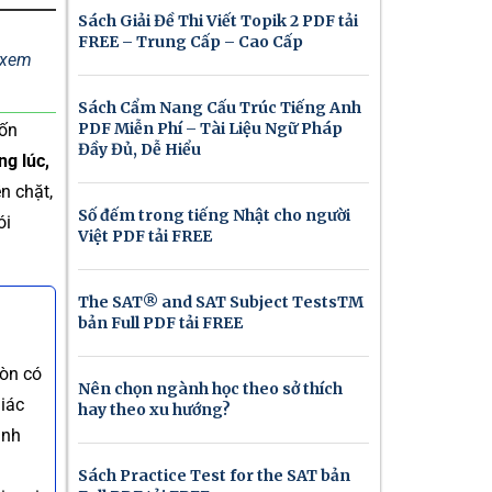
Sách Giải Đề Thi Viết Topik 2 PDF tải
FREE – Trung Cấp – Cao Cấp
ể xem
Sách Cẩm Nang Cấu Trúc Tiếng Anh
PDF Miễn Phí – Tài Liệu Ngữ Pháp
uốn
Đầy Đủ, Dễ Hiểu
ng lúc,
n chặt,
Số đếm trong tiếng Nhật cho người
ói
Việt PDF tải FREE
The SAT® and SAT Subject TestsTM
bản Full PDF tải FREE
còn có
Nên chọn ngành học theo sở thích
giác
hay theo xu hướng?
anh
Sách Practice Test for the SAT bản