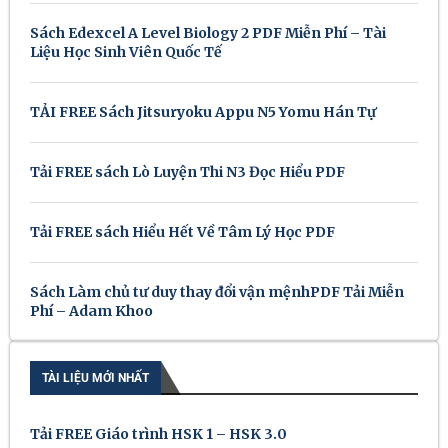
Sách Edexcel A Level Biology 2 PDF Miễn Phí – Tài
Liệu Học Sinh Viên Quốc Tế
TẢI FREE Sách Jitsuryoku Appu N5 Yomu Hán Tự
Tải FREE sách Lò Luyện Thi N3 Đọc Hiểu PDF
Tải FREE sách Hiểu Hết Về Tâm Lý Học PDF
Sách Làm chủ tư duy thay đổi vận mệnhPDF Tải Miễn
Phí – Adam Khoo
TÀI LIỆU MỚI NHẤT
Tải FREE Giáo trình HSK 1 – HSK 3.0