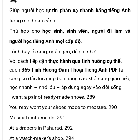
tiếp.
Giúp người học
tự tin phản xạ nhanh bằng tiếng Anh
trong mọi hoàn cảnh.
Phù hợp cho
học sinh, sinh viên, người đi làm và
người học tiếng Anh mọi cấp độ
.
Trình bày rõ ràng, ngắn gọn, dễ ghi nhớ.
Với cách tiếp cận
thực hành qua tình huống cụ thể
,
cuốn
365 Tình Huống Đàm Thoại Tiếng Anh PDF
là
công cụ đắc lực giúp bạn nâng cao khả năng giao tiếp,
học nhanh – nhớ lâu – áp dụng ngay vào đời sống.
I want a pair of ready-made shoes. 289
You may want your shoes made to measure. 290
Musical instruments. 291
At a draper’s in Pahurad. 292
At a watch-maker’s shop. 294