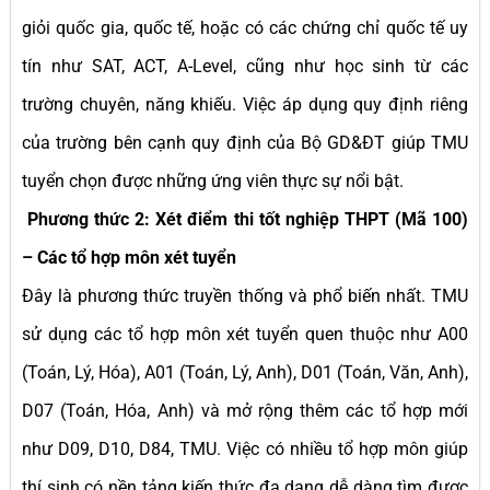
giỏi quốc gia, quốc tế, hoặc có các chứng chỉ quốc tế uy
tín như SAT, ACT, A-Level, cũng như học sinh từ các
trường chuyên, năng khiếu. Việc áp dụng quy định riêng
của trường bên cạnh quy định của Bộ GD&ĐT giúp TMU
tuyển chọn được những ứng viên thực sự nổi bật.
Phương thức 2: Xét điểm thi tốt nghiệp THPT (Mã 100)
– Các tổ hợp môn xét tuyển
Đây là phương thức truyền thống và phổ biến nhất. TMU
sử dụng các tổ hợp môn xét tuyển quen thuộc như A00
(Toán, Lý, Hóa), A01 (Toán, Lý, Anh), D01 (Toán, Văn, Anh),
D07 (Toán, Hóa, Anh) và mở rộng thêm các tổ hợp mới
như D09, D10, D84, TMU. Việc có nhiều tổ hợp môn giúp
thí sinh có nền tảng kiến thức đa dạng dễ dàng tìm được