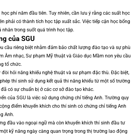
 học phí năm đầu tiên. Tuy nhiên, cần lưu ý rằng các suất học
iên phải có thành tích học tập xuất sắc. Việc tiếp cận học bổng
 nhân trong suốt quá trình học tập.
iêng của SGU
êu cầu riêng biệt nhằm đảm bảo chất lượng đào tạo và sự phù
phạm Âm nhạc, Sư phạm Mỹ thuật và Giáo dục Mầm non yêu cầu
ng tổ chức.
y đòi hỏi năng khiếu nghệ thuật và sư phạm đặc thù. Đặc biệt,
hép thí sinh sử dụng kết quả thi năng khiếu từ một số trường
h đã có sự chuẩn bị ở các cơ sở đào tạo khác.
yển của SGU là việc sử dụng chứng chỉ tiếng Anh. Trường quy
cộng điểm khuyến khích cho thí sinh có chứng chỉ tiếng Anh
ng Anh.
ng đầu vào ngoại ngữ mà còn khuyến khích thí sinh đầu tư
 một kỹ năng ngày càng quan trọng trong thị trường lao động