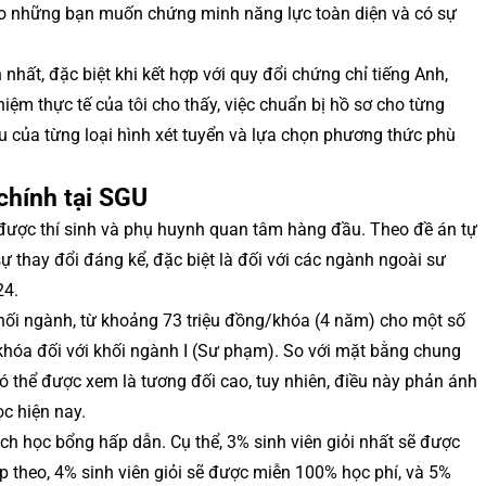
cho những bạn muốn chứng minh năng lực toàn diện và có sự
nhất, đặc biệt khi kết hợp với quy đổi chứng chỉ tiếng Anh,
hiệm thực tế của tôi cho thấy, việc chuẩn bị hồ sơ cho từng
u của từng loại hình xét tuyển và lựa chọn phương thức phù
 chính tại SGU
 được thí sinh và phụ huynh quan tâm hàng đầu. Theo đề án tự
ự thay đổi đáng kể, đặc biệt là đối với các ngành ngoài sư
24.
hối ngành, từ khoảng 73 triệu đồng/khóa (4 năm) cho một số
hóa đối với khối ngành I (Sư phạm). So với mặt bằng chung
ó thể được xem là tương đối cao, tuy nhiên, điều này phản ánh
ọc hiện nay.
ách học bổng hấp dẫn. Cụ thể, 3% sinh viên giỏi nhất sẽ được
 theo, 4% sinh viên giỏi sẽ được miễn 100% học phí, và 5%