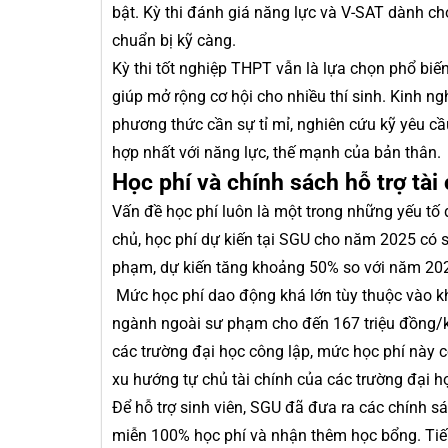
bật. Kỳ thi đánh giá năng lực và V-SAT dành 
chuẩn bị kỹ càng.
Kỳ thi tốt nghiệp THPT vẫn là lựa chọn phổ biến 
giúp mở rộng cơ hội cho nhiều thí sinh. Kinh ng
phương thức cần sự tỉ mỉ, nghiên cứu kỹ yêu cầ
hợp nhất với năng lực, thế mạnh của bản thân.
Học phí và chính sách hỗ trợ tài
Vấn đề học phí luôn là một trong những yếu tố
chủ, học phí dự kiến tại SGU cho năm 2025 có s
phạm, dự kiến tăng khoảng 50% so với năm 20
Mức học phí dao động khá lớn tùy thuộc vào k
ngành ngoài sư phạm cho đến 167 triệu đồng/k
các trường đại học công lập, mức học phí này c
xu hướng tự chủ tài chính của các trường đại h
Để hỗ trợ sinh viên, SGU đã đưa ra các chính s
miễn 100% học phí và nhận thêm học bổng. Tiếp