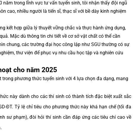
 năm trong lĩnh vực tư vấn tuyển sinh, tôi nhận thấy đội ngũ
n cao, nhiều người là tiến sĩ, thạc sĩ với bề dày kinh nghiệm
g kết hợp giữa lý thuyết vững chắc và thực hành ứng dụng,
quả. Mặc dù thông tin chi tiết về cơ sở vật chất có thể cần
nhìn chung, các trường đại học công lập như SGU thường có sự
 nghiệm, thư viện để phục vụ nhu cầu học tập và nghiên cứu
 hoạt cho năm 2025
t trong phương thức tuyển sinh với 4 lựa chọn đa dạng, mang
ức này dành cho các thí sinh có thành tích đặc biệt xuất sắc
GD-ĐT. Tỷ lệ chỉ tiêu cho phương thức này khá hạn chế (tối đa
sư phạm), đòi hỏi thí sinh cần đáp ứng các tiêu chí cao về
.