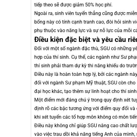
tiếp theo sẽ được giảm 50% học phí.
Ngoài ra, sinh viên tuyển thẳng cũng được miễn
bổng này có tính cạnh tranh cao, đòi hỏi sinh v
phụ thuộc vào năng lực và sự nỗ lực của mỗi cá
Điều kiện đặc biệt và yêu cầu r
Đối với một số ngành đặc thù, SGU có những y
hợp của thí sinh. Cụ thể, các ngành như Sư 
thí sinh phải tham dự kỳ thi năng khiếu do trườ
Điều này là hoàn toàn hợp lý, bởi các ngành nà
đối với ngành Sư phạm Mỹ thuật, SGU còn cho p
đại học khác, tạo thêm sự linh hoạt cho thí sin
Một điểm mới đáng chú ý trong quy định xét tu
định rõ các bậc tương ứng với điểm quy đổi và 
khi xét tuyển các tổ hợp môn không có môn tiế
Điều này không chỉ giúp SGU nâng cao chất lượ
vào việc trau dồi khả năng tiếng Anh của mình,