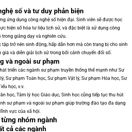
ghệ số và tư duy phản biện
ng ứng dụng công nghệ số hiện đại. Sinh viên sẽ được học
hực hiện số hóa tư liệu lịch sử, và đặc biệt là sử dụng công
) trong giảng dạy và nghiên cứu.
 tập trở nên sinh động, hấp dẫn hơn mà còn trang bị cho sinh
 giá và diễn giải lịch sử trong bối cảnh chuyển đổi số.
g và ngoài sư phạm
phát triển các ngành sư phạm truyền thống thế mạnh như Sư
lý, Sư phạm Toán học, Sư phạm Vật lý, Sư phạm Hóa học, Sư
ểu học, v.v.
 học, Tâm lý học Giáo dục, Sinh học cũng tiếp tục thu hút
gành sư phạm và ngoài sư phạm giúp trường đào tạo đa dạng
lĩnh vực của xã hội.
ho từng nhóm ngành
ất cả các ngành