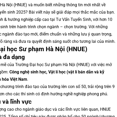
Hà Nội (HNUE) và muốn biết những thông tin mới nhất về
uyển sinh 2025? Bài viết này sẽ giải đáp mọi thắc mắc của bạn.
nh & hướng nghiệp cấp cao tại Tư Vấn Tuyển Sinh, với hơn 10
inh trên hành trình chọn ngành – chọn trường. Với những
các ngành đào tạo mới, điểm chuẩn và những lưu ý quan trọng,
n rõ ràng và đưa ra quyết định sáng suốt cho tương lai của mình.
Đại học Sư phạm Hà Nội (HNUE)
à đa dạng
mẽ của Trường Đại học Sư phạm Hà Nội (HNUE) với việc mở
 gồm:
Công nghệ sinh học, Vật lí học (vật lí bán dẫn và kỹ
ăn hóa Việt Nam
.
ương trình đào tạo của trường lên con số 50, trải rộng trên 9
ơn cho các thí sinh có định hướng nghề nghiệp phong phú.
 và lĩnh vực
ợng cao cho ngành giáo dục và các lĩnh vực liên quan, HNUE
25. Tổng số chỉ tiêu này được phân bổ cho 50 ngành/chương