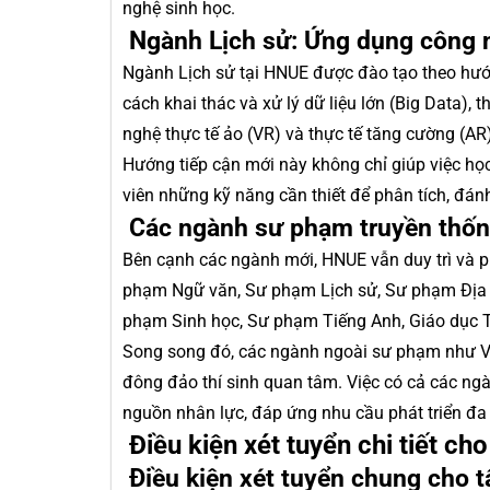
nghệ sinh học.
Ngành Lịch sử: Ứng dụng công n
Ngành Lịch sử tại HNUE được đào tạo theo hướ
cách khai thác và xử lý dữ liệu lớn (Big Data), t
nghệ thực tế ảo (VR) và thực tế tăng cường (AR
Hướng tiếp cận mới này không chỉ giúp việc học
viên những kỹ năng cần thiết để phân tích, đánh
Các ngành sư phạm truyền thốn
Bên cạnh các ngành mới, HNUE vẫn duy trì và 
phạm Ngữ văn, Sư phạm Lịch sử, Sư phạm Địa 
phạm Sinh học, Sư phạm Tiếng Anh, Giáo dục Ti
Song song đó, các ngành ngoài sư phạm như Văn
đông đảo thí sinh quan tâm. Việc có cả các n
nguồn nhân lực, đáp ứng nhu cầu phát triển đa 
Điều kiện xét tuyển chi tiết c
Điều kiện xét tuyển chung cho t