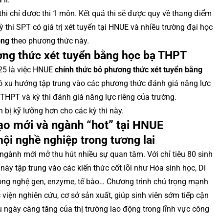
thi chỉ được thi 1 môn. Kết quả thi sẽ được quy về thang điểm
ỳ thi SPT có giá trị xét tuyển tại HNUE và nhiều trường đại học
ọng
theo phương thức này.
ơng thức xét tuyển bằng học bạ THPT
25 là việc HNUE
chính thức bỏ phương thức xét tuyển bằng
có xu hướng tập trung vào các phương thức đánh giá năng lực
p THPT và kỳ thi đánh giá năng lực riêng của trường.
n bị kỹ lưỡng hơn cho các kỳ thi này.
ạo mới và ngành “hot” tại HNUE
ội nghề nghiệp trong tương lai
gành mới mở thu hút nhiều sự quan tâm. Với chỉ tiêu 80 sinh
 này tập trung vào các kiến thức cốt lõi như Hóa sinh học, Di
 Công nghệ gen, enzyme, tế bào… Chương trình chú trọng mạnh
 viện nghiên cứu, cơ sở sản xuất, giúp sinh viên sớm tiếp cận
 ngày càng tăng của thị trường lao động trong lĩnh vực công