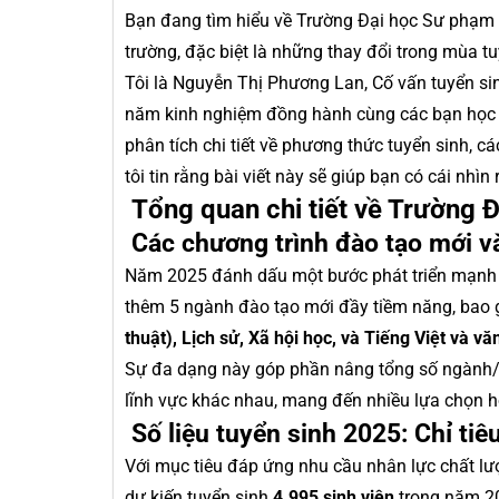
Bạn đang tìm hiểu về Trường Đại học Sư phạm 
trường, đặc biệt là những thay đổi trong mùa t
Tôi là Nguyễn Thị Phương Lan, Cố vấn tuyển si
năm kinh nghiệm đồng hành cùng các bạn học s
phân tích chi tiết về phương thức tuyển sinh, 
tôi tin rằng bài viết này sẽ giúp bạn có cái nhì
Tổng quan chi tiết về Trường 
Các chương trình đào tạo mới v
Năm 2025 đánh dấu một bước phát triển mạnh 
thêm 5 ngành đào tạo mới đầy tiềm năng, bao
thuật), Lịch sử, Xã hội học, và Tiếng Việt và v
Sự đa dạng này góp phần nâng tổng số ngành/ch
lĩnh vực khác nhau, mang đến nhiều lựa chọn h
Số liệu tuyển sinh 2025: Chỉ tiêu
Với mục tiêu đáp ứng nhu cầu nhân lực chất lư
dự kiến tuyển sinh
4.995 sinh viên
trong năm 20