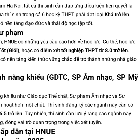
 Hà Nội, tất cả thí sinh cần đáp ứng điều kiện tiên quyết là
a thí sinh trong cả 6 học kỳ THPT phải đạt loại
Khá trở lên
.
 nền tảng đạo đức và thái độ học tập tốt.
sư phạm
 HNUE có những yêu cầu cao hơn về học lực. Cụ thể, học lực
Tốt (Giỏi)
, hoặc có
điểm xét tốt nghiệp THPT từ 8.0 trở lên
.
ó nền tảng kiến thức vững chắc để trở thành những nhà giáo
ành năng khiếu (GDTC, SP Âm nhạc, SP Mỹ
ng khiếu như Giáo dục Thể chất, Sư phạm Âm nhạc và Sư
nh hoạt hơn một chút. Thí sinh đăng ký các ngành này cần có
.5 trở lên
. Tuy nhiên, thí sinh cần lưu ý rằng các ngành này
, đóng vai trò quan trọng trong việc xét tuyển.
hấp dẫn tại HNUE