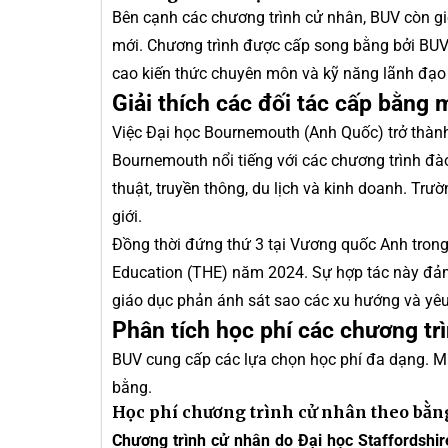
Bên cạnh các chương trình cử nhân, BUV còn giớ
mới. Chương trình được cấp song bằng bởi BUV 
cao kiến thức chuyên môn và kỹ năng lãnh đạo 
Giải thích các đối tác cấp bằng 
Việc Đại học Bournemouth (Anh Quốc) trở thành 
Bournemouth nổi tiếng với các chương trình đào 
thuật, truyền thông, du lịch và kinh doanh. Tr
giới.
Đồng thời đứng thứ 3 tại Vương quốc Anh trong
Education (THE) năm 2024. Sự hợp tác này đảm
giáo dục phản ánh sát sao các xu hướng và yê
Phân tích học phí các chương t
BUV cung cấp các lựa chọn học phí đa dạng. Mứ
bằng.
Học phí chương trình cử nhân theo bằng
Chương trình cử nhân do Đại học Staffordshir