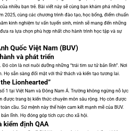
 của nhiều bạn trẻ. Bài viết này sẽ cùng bạn khám phá những
ăm 2025, cùng các chương trình đào tạo, học bổng, điểm chuẩn
 năm kinh nghiệm tư vấn tuyển sinh, mình sẽ mang đến những
ạn đưa ra lựa chọn phù hợp nhất cho hành trình học tập và sự
Anh Quốc Việt Nam (BUV)
thành và phát triển
Đó còn là nơi nuôi dưỡng những “trái tim sư tử bản lĩnh”. Nơi
. Họ sẵn sàng đối mặt với thử thách và kiến tạo tương lai.
the Lionhearted”
 số 1 tại Việt Nam và Đông Nam Á. Trường không ngừng nỗ lực
iên được trang bị kiến thức chuyên môn sâu rộng. Họ còn được
g toàn cầu. Sứ mệnh này thể hiện cam kết mạnh mẽ của BUV.
bản lĩnh. Họ đóng góp tích cực cho xã hội.
à kiểm định QAA