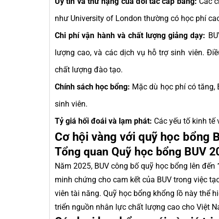
Uy tín và thứ hạng của đối tác cấp bằng:
Các ch
như University of London thường có học phí ca
Chi phí vận hành và chất lượng giảng dạy:
BUV
lượng cao, và các dịch vụ hỗ trợ sinh viên. Đi
chất lượng đào tạo.
Chính sách học bổng:
Mặc dù học phí có tăng, 
sinh viên.
Tỷ giá hối đoái và lạm phát:
Các yếu tố kinh tế
Cơ hội vàng với quỹ học bổng
Tổng quan Quỹ học bổng BUV 20
Năm 2025, BUV công bố quỹ học bổng lên đến
minh chứng cho cam kết của BUV trong việc tạo 
viên tài năng. Quỹ học bổng khổng lồ này thể h
triển nguồn nhân lực chất lượng cao cho Việt 