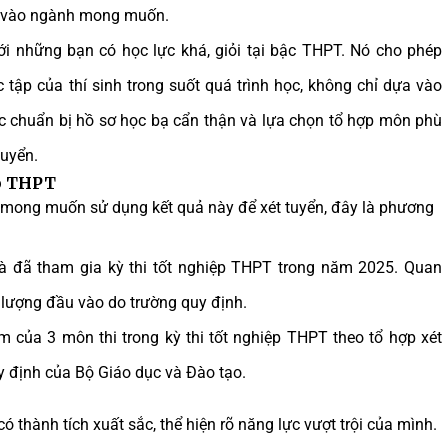
ển vào ngành mong muốn.
i những bạn có học lực khá, giỏi tại bậc THPT. Nó cho phép
 tập của thí sinh trong suốt quá trình học, không chỉ dựa vào
iệc chuẩn bị hồ sơ học bạ cẩn thận và lựa chọn tổ hợp môn phù
tuyển.
ệp THPT
à mong muốn sử dụng kết quả này để xét tuyển, đây là phương
à đã tham gia kỳ thi tốt nghiệp THPT trong năm 2025. Quan
 lượng đầu vào do trường quy định.
m của 3 môn thi trong kỳ thi tốt nghiệp THPT theo tổ hợp xét
y định của Bộ Giáo dục và Đào tạo.
ó thành tích xuất sắc, thể hiện rõ năng lực vượt trội của mình.