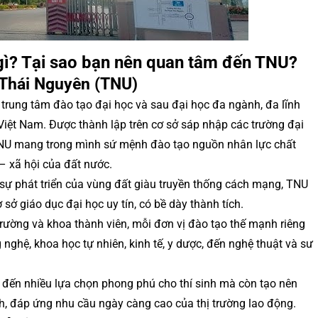
gì? Tại sao bạn nên quan tâm đến TNU?
 Thái Nguyên (TNU)
trung tâm đào tạo đại học và sau đại học đa ngành, đa lĩnh
Việt Nam. Được thành lập trên cơ sở sáp nhập các trường đại
 TNU mang trong mình sứ mệnh đào tạo nguồn nhân lực chất
 – xã hội của đất nước.
ới sự phát triển của vùng đất giàu truyền thống cách mạng, TNU
 sở giáo dục đại học uy tín, có bề dày thành tích.
rường và khoa thành viên, mỗi đơn vị đào tạo thế mạnh riêng
g nghệ, khoa học tự nhiên, kinh tế, y dược, đến nghệ thuật và sư
đến nhiều lựa chọn phong phú cho thí sinh mà còn tạo nên
h, đáp ứng nhu cầu ngày càng cao của thị trường lao động.