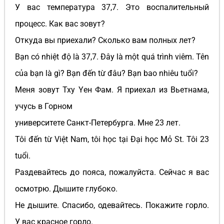
У вас температура 37,7. Это воспалительный
процесс. Как вас зовут?
Откуда вы приехали? Сколько вам полных лет?
Bạn có nhiệt độ là 37,7. Đây là một quá trình viêm. Tên
của bạn là gì? Bạn đến từ đâu? Bạn bao nhiêu tuổi?
Меня зовут Txy Yен Фам. Я приехал из Вьетнама,
учусь в Горном
университете Санкт-Петербурга. Мне 23 лет.
Tôi đến từ Việt Nam, tôi học tại Đại học Mỏ St. Tôi 23
tuổi.
Раздевайтесь до пояса, пожалуйста. Сейчас я вас
осмотрю. Дышите глубоко.
Не дышите. Спасибо, одевайтесь. Покажите горло.
У вас красное горло.