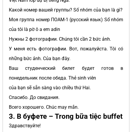
Việt Nam lớp dự bị tiếng Nga.
Какой номер вашей группы? Số nhóm của bạn là gì?
Моя группа номер ПОАМ-1 (русский язык) Số nhóm
của tôi là pờ ô a em adin
Нужны 2 фотографии. Chúng tôi cần 2 bức ảnh.
У меня есть фотографии. Вот, пожалуйста. Tôi có
những bức ảnh. Của bạn đây.
Ваш студенческий билет будет готов в
понедельник после обеда. Thẻ sinh viên
của bạn sẽ sẵn sàng vào chiều thứ Hai.
Спасибо. До свидания.
Всего хорошего. Chúc may mắn.
3. В буфете – Trong bữa tiệc buffet
Здравствуйте!