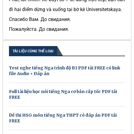
đi hai điểm dừng và xuống tại bờ kè Universitetskaya.
Спасибо Вам. До свидания.
Пожалуйста. До свидания.
TÀI LIỆU CÙNG THỂ LOẠI
Test nghe tiếng Nga trình độ B1 PDF tải FREE có link
file Audio + Đáp án
Full tài liệu học nói tiếng Nga cơ bản cấp tốc PDF tải
FREE
Đề thi HSG môn tiếng Nga THPT có đáp án PDF tải
FREE