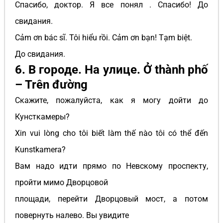
Спасибо, доктор. Я все понял . Спасибо! До
свидания.
Cảm ơn bác sĩ. Tôi hiểu rồi. Cảm ơn bạn! Tạm biệt.
До свидания.
6. В городе. На улице. Ở thành phố
– Trên đường
Скажите, пожалуйста, как я могу дойти до
Кунсткамеры?
Xin vui lòng cho tôi biết làm thế nào tôi có thể đến
Kunstkamera?
Вам надо идти прямо по Невскому проспекту,
пройти мимо Дворцовой
площади, перейти Дворцовый мост, а потом
повернуть налево. Вы увидите