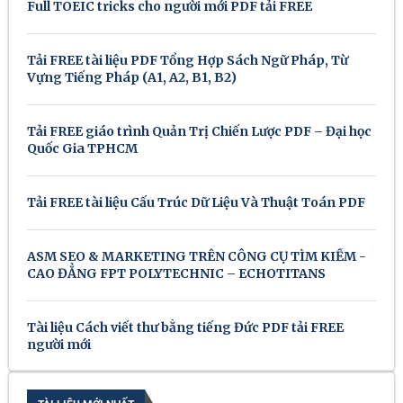
Full TOEIC tricks cho người mới PDF tải FREE
Tải FREE tài liệu PDF Tổng Hợp Sách Ngữ Pháp, Từ
Vựng Tiếng Pháp (A1, A2, B1, B2)
Tải FREE giáo trình Quản Trị Chiến Lược PDF – Đại học
Quốc Gia TPHCM
Tải FREE tài liệu Cấu Trúc Dữ Liệu Và Thuật Toán PDF
ASM SEO & MARKETING TRÊN CÔNG CỤ TÌM KIẾM -
CAO ĐẲNG FPT POLYTECHNIC – ECHOTITANS
Tài liệu Cách viết thư bằng tiếng Đức PDF tải FREE
người mới