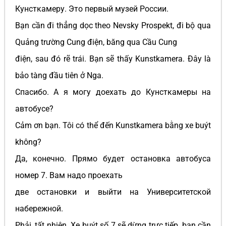
Кунсткамеру. Это первый музей России.
Bạn cần đi thẳng dọc theo Nevsky Prospekt, đi bộ qua
Quảng trường Cung điện, băng qua Cầu Cung
điện, sau đó rẽ trái. Bạn sẽ thấy Kunstkamera. Đây là
bảo tàng đầu tiên ở Nga.
Спасибо. А я могу доехать до Кунсткамеры на
автобусе?
Cảm ơn bạn. Tôi có thể đến Kunstkamera bằng xe buýt
không?
Да, конечно. Прямо будет остановка автобуса
номер 7. Вам надо проехать
две остановки и выйти на Университетской
набережной.
Phải, tất nhiên. Xe buýt số 7 sẽ dừng trực tiếp, bạn cần