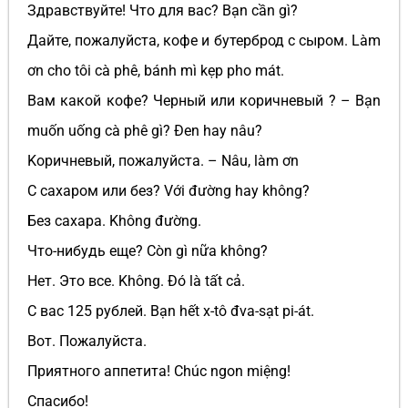
Здравствуйте! Что для вас? Bạn cần gì?
Дайте, пожалуйста, кофе и бутерброд с сыром. Làm
ơn cho tôi cà phê, bánh mì kẹp pho mát.
Вам какой кофе? Черный или коричневый ? – Bạn
muốn uống cà phê gì? Đen hay nâu?
Kоричневый, пожалуйста. – Nâu, làm ơn
С сахаром или без? Với đường hay không?
Без сахара. Không đường.
Что-нибудь еще? Còn gì nữa không?
Нет. Это все. Không. Đó là tất cả.
С вас 125 рублей. Bạn hết x-tô đva-sạt pi-át.
Вот. Пожалуйста.
Приятного аппетита! Chúc ngon miệng!
Спасибо!