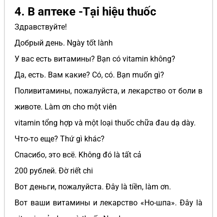
4. В аптеке -Tại hiệu thuốc
Здравствуйте!
Добрый день. Ngày tốt lành
У вас есть витамины? Bạn có vitamin không?
Да, есть. Вам какие? Có, có. Bạn muốn gì?
Поливитамины, пожалуйста, и лекарство от боли в
животе. Làm ơn cho một viên
vitamin tổng hợp và một loại thuốc chữa đau dạ dày.
Что-то еще? Thứ gì khác?
Спасибо, это всё. Không đó là tất cả
200 рублей. Đờ riết chi
Вот деньги, пожалуйста. Đây là tiền, làm ơn.
Вот ваши витамины и лекарство «Но-шпа». Đây là