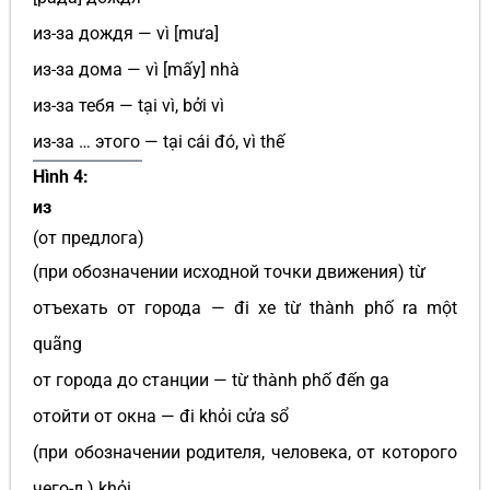
из-за дождя — vì [mưa]
из-за дома — vì [mấy] nhà
из-за тебя — tại vì, bởi vì
из-за … этого — tại cái đó, vì thế
Hình 4:
из
(от предлога)
(при обозначении исходной точки движения) từ
отъехать от города — đi xe từ thành phố ra một
quãng
от города до станции — từ thành phố đến ga
отойти от окна — đi khỏi cửa sổ
(при обозначении родителя, человека, от которого
чего-л.) khỏi