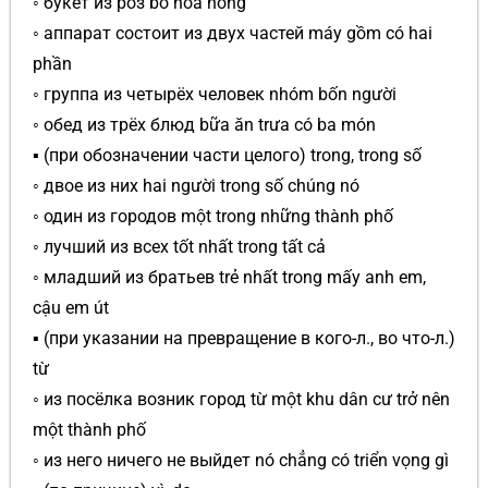
◦ букет из роз bó hoa hồng
◦ аппарат состоит из двух частей máy gồm có hai
phần
◦ группа из четырёх человек nhóm bốn người
◦ обед из трёх блюд bữa ăn trưa có ba món
▪ (при обозначении части целого) trong, trong số
◦ двое из них hai người trong số chúng nó
◦ один из городов một trong những thành phố
◦ лучший из всех tốt nhất trong tất cả
◦ младший из братьев trẻ nhất trong mấy anh em,
cậu em út
▪ (при указании на превращение в кого-л., во что-л.)
từ
◦ из посёлка возник город từ một khu dân cư trở nên
một thành phố
◦ из него ничего не выйдет nó chẳng có triển vọng gì