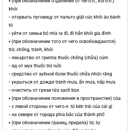
▪ (при обозначении отделения от чего-л., кого-л.)
khỏi
◦ оторвать пуговицу от пальто giật cúc khỏi áo bành
tô
◦ уйти от семьи bỏ nhà ra đi, đi hẳn khỏi gia đình
▪ (при обозначении того от чего освобождаются)
trừ, chống, tránh, khỏi
◦ лекарство от гриппа thuốc chống (chữa) cúm
◦ яд от мух thuốc trừ ruồi
◦ средство от зубной боли thuốc chữa nhức răng
◦ укрыться от дождя tránh mưa, ẩn mưa, nấp mưa
◦ очистить от грязи rửa sạch bùn
▪ (при обозначении положения в пространстве) của
◦ с левой стороны от чего-л. từ bên trái của cái gì
◦ на севере от города phía bắc của thành phố
▪ (при обозначении границ, предела) từ, tự