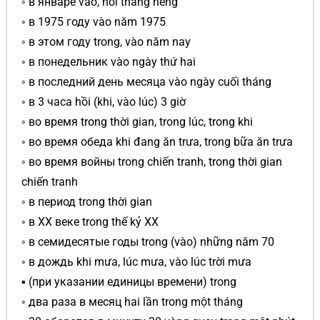
◦ в январе vào, hồi tháng riêng
◦ в 1975 году vào năm 1975
◦ в этом году trong, vào năm nay
◦ в понедельник vào ngày thứ hai
◦ в последний день месяца vào ngày cuối tháng
◦ в 3 часа hồi (khi, vào lúc) 3 giờ
◦ во время trong thời gian, trong lúc, trong khi
◦ во время обеда khi đang ăn trưa, trong bữa ăn trưa
◦ во время войны trong chiến tranh, trong thời gian
chiến tranh
◦ в период trong thời gian
◦ в XX веке trong thế kỷ XX
◦ в семидесятые годы trong (vào) những năm 70
◦ в дождь khi mưa, lúc mưa, vào lúc trời mưa
▪ (при указании единицы времени) trong
◦ два раза в месяц hai lần trong một tháng