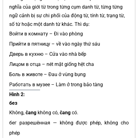
nghĩa của giới từ trong từng cụm danh từ, từng từng
ngữ cảnh bị sự chi phối của động từ, tính từ, trạng từ,
số từ hoặc một danh từ khác. Thì dụ:
Войти в комнату – Đi vào phòng
Прийти в пятницу – về vào ngày thứ sáu
Дверь в кухню – Cửa vào nhà bếp
Лицом в отца – nét mặt giống hệt cha
Боль в животе – Đau ở vùng bụng
Работать в музее – Làm ở trong bảo tàng
Hình 2:
без
Không,
čang
không có,
čang
có.
бег разрешённая — không được phép, không cho
phép