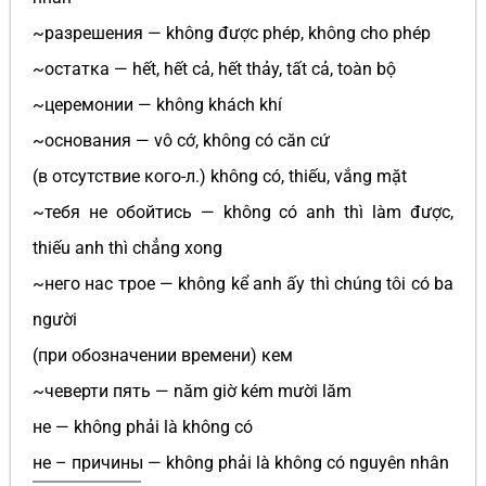
~разрешения — không được phép, không cho phép
~остатка — hết, hết cả, hết thảy, tất cả, toàn bộ
~церемонии — không khách khí
~основания — vô cớ, không có căn cứ
(в отсутствие кого-л.) không có, thiếu, vắng mặt
~тебя не обойтись — không có anh thì làm được,
thiếu anh thì chẳng xong
~него нас трое — không kể anh ấy thì chúng tôi có ba
người
(при обозначении времени) кем
~чеверти пять — năm giờ kém mười lăm
не — không phải là không có
не – причины — không phải là không có nguyên nhân