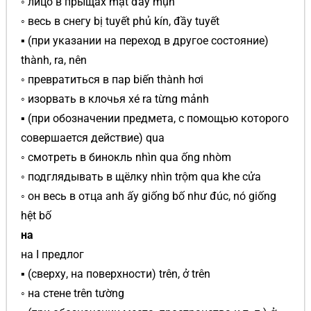
◦ лицо в прыщах mặt đầy mụn
◦ весь в снегу bị tuyết phủ kín, đầy tuyết
▪ (при указании на переход в другое состояние)
thành, ra, nên
◦ превратиться в пар biến thành hơi
◦ изорвать в клочья xé ra từng mảnh
▪ (при обозначении предмета, с помощью которого
совершается действие) qua
◦ смотреть в бинокль nhìn qua ống nhòm
◦ подглядывать в щёлку nhìn trộm qua khe cửa
◦ он весь в отца anh ấy giống bố như đúc, nó giống
hệt bố
на
на I предлог
▪ (сверху, на поверхности) trên, ở trên
◦ на стене trên tường