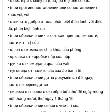
◦ от матери к сыну từ (qua) bà mẹ đến con trai
▪ (при противопоставлении или сопоставлении)
khác với, với
◦ отличать добро от зла phân biệt điều lành với điều
dữ, phân biệt lành dữ
▪ (при обозначении чего-л. как принадлежности,
части и т. п.) của
◦ ключ от комнаты chìa khóa của phòng
◦ крышка от коробки nắp của hộp
◦ ручка от чемодана quai của vali
◦ пуговица от пальто cúc của áo bành tô
▪ (при обозначении даты документа) đề ngày;
часто не переводится
◦ письмо от первого октября bức thư đề ngày mồng
một tháng mười, thư ngày 1 tháng 10
▪ (при обозначении связи с чем-л.) của