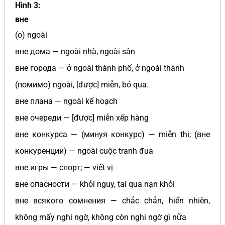
Hình 3:
вне
(o) ngoài
вне дома — ngoài nhà, ngoài sân
вне города — ở ngoài thành phố, ở ngoài thành
(помимо) ngoài, [được] miễn, bỏ qua.
вне плана — ngoài kế hoạch
вне очереди — [được] miễn xếp hàng
вне конкурса — (минуя конкурс) — miễn thi; (вне
конкуренции) — ngoài cuộc tranh đua
вне игры — спорт; — viết vị
вне опасности — khỏi nguy, tai qua nạn khỏi
вне всякого сомнения — chắc chắn, hiển nhiên,
không mấy nghi ngờ, không còn nghi ngờ gì nữa