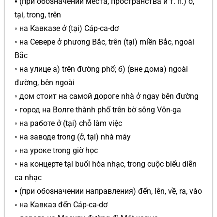
▪ (при обозначении места, пространства и т. п.) ở,
tại, trong, trên
◦ на Кавказе ở (tại) Cáp-ca-dơ
◦ на Севере ở phương Bắc, trên (tại) miền Bắc, ngoài
Bắc
◦ на улице а) trên đường phố; б) (вне дома) ngoài
đường, bên ngoài
◦ дом стоит на самой дороге nhà ở ngay bên đường
◦ город на Волге thành phố trên bờ sông Vôn-ga
◦ на работе ở (tại) chỗ làm việc
◦ на заводе trong (ở, tại) nhà máy
◦ на уроке trong giờ học
◦ на концерте tại buổi hòa nhạc, trong cuộc biểu diễn
ca nhạc
▪ (при обозначении направления) đến, lên, về, ra, vào
◦ на Кавказ đến Cáp-ca-dơ