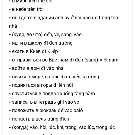
◦ в мире trên thế giới
◦ в небе trên trời
◦ он где-то в здании anh ấy ở nơi nào đó trong tòa
nhà
▪ (куда, во что) đến, về, sang, vào
◦ идти в школу đi đến trường
◦ ехать в Киев đi Ki-ép
◦ отправиться во Вьетнам đi đến (sang) Việt-nam
◦ войти в дом đi vào nhà
◦ выйти в море, в поле đi ra biển, ra đồng
◦ подняться в горы đi lên núi
◦ спуститься в подвал xuống tầng hầm
◦ записать в тетрадь ghi vào vở
◦ положить в рюкзак để vào balô
◦ попасть в цель trúng đích
▪ (когда) vào, hồi, lúc, khi, trong, vào lúc, trong lúc