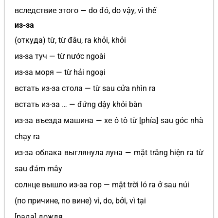
вследствие этого — do đó, do vậy, vì thế
из-за
(откуда) từ, từ đâu, ra khỏi, khỏi
из-за туч — từ nước ngoài
из-за моря — từ hải ngoại
встать из-за стола — từ sau cửa nhìn ra
встать из-за … — đứng dậy khỏi bàn
из-за въезда машина — xe ô tô từ [phía] sau góc nhà
chạy ra
из-за облака выглянула луна — mặt trăng hiện ra từ
sau đám mây
солнце вышло из-за гор — mặt trời ló ra ở sau núi
(по причине, по вине) vì, do, bởi, vì tại
[рада] дождя