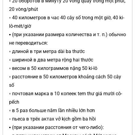
◦ 20 оборотов в минуту 20 vòng quay trong một phút,
20 vòng/phút
◦ 40 километров в час 40 cây số trong một giờ, 40 ki-
lô-mét/giờ
▪ (при указании размера количества и т. п.) обычно
не переводиться:
◦ длиной в три метра dài ba thước
◦ шириной в два метра rộng hai thước
◦ весом в 50 килограммов nặng 50 ki-lô
◦ расстояние в 50 километров khoảng cách 50 cây
số
◦ почтовая марка в 10 копеек tem thư giá mười cô-
pếch
◦ в 5 раз больше năm lần nhiều lớn hơn
◦ пьеса в трёх актах vở kịch gồm ba hồi
▪ (при указании расстояния от чего-либо):