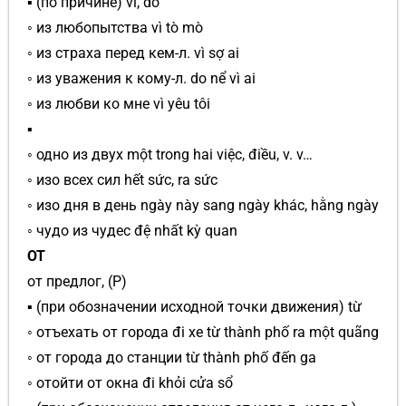
▪ (по причине) vì, do
◦ из любопытства vì tò mò
◦ из страха перед кем-л. vì sợ ai
◦ из уважения к кому-л. do nể vì ai
◦ из любви ко мне vì yêu tôi
▪
◦ одно из двух một trong hai việc, điều, v. v…
◦ изо всех сил hết sức, ra sức
◦ изо дня в день ngày này sang ngày khác, hằng ngày
◦ чудо из чудес đệ nhất kỳ quan
ОТ
от предлог, (P)
▪ (при обозначении исходной точки движения) từ
◦ отъехать от города đi xe từ thành phố ra một quãng
◦ от города до станции từ thành phố đến ga
◦ отойти от окна đi khỏi cửa sổ