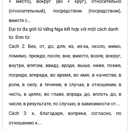
+ место), вокруг (во + круг), относительно
(относительный), посредством (посредством),
вместе с…
Đại từ đa giới từ tiếng Nga kết hợp với một cách danh
từ. Đơn từ:
Cách 2: Без, от, до, для, из, из-за, около, мимо,
помимо, прежде, после, вне, вместо, возле, вокруг,
внутри, впятии, ввиду, вроде, выше, ниже, позже,
посреди, впереди, во время, во имя, в качестве, в
роли, в силу, в течение, в случае, в отношении, в
честь, в целях, во главе, впредь до, вплоть до, в
числе, в результате, по случаю, в зависимости от….
Cách 3: к, благодаря, вопреки, согласно, по
отношению к….