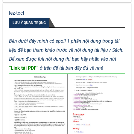
[ez-toc]
LƯU Ý QUAN TRỌNG
Bên dưới đây mình có spoil 1 phần nội dung trong tài
liệu để bạn tham khảo trước về nội dung tài liệu / Sách.
Để xem được full nội dung thì bạn hãy nhấn vào nút
“Link tải PDF”
ở trên để tải bản đầy đủ về nhé