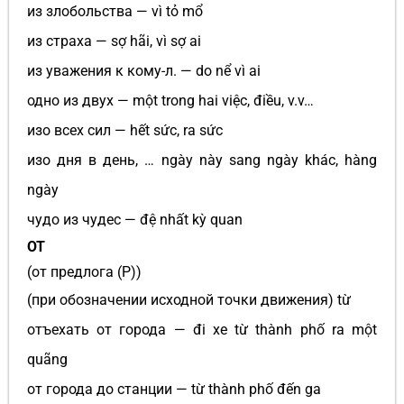
из злобольства — vì tỏ mổ
из страха — sợ hãi, vì sợ ai
из уважения к кому-л. — do nể vì ai
одно из двух — một trong hai việc, điều, v.v…
изо всех сил — hết sức, ra sức
изо дня в день, … ngày này sang ngày khác, hàng
ngày
чудо из чудес — đệ nhất kỳ quan
ОТ
(от предлога (P))
(при обозначении исходной точки движения) từ
отъехать от города — đi xe từ thành phố ra một
quãng
от города до станции — từ thành phố đến ga