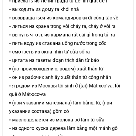
◦ приехать из Ленинграда từ Lê-nin-grát đến
◦ выходить из дому ra khỏi nhà
◦ возвращаться из командировки đi công tác về
◦ литься из крана trong vòi chảy ra, chảy ở vòi ra
◦ вынуть что-л. из кармана rút cái gì trong túi ra
◦ пить воду из стакана uống nước trong cốc
◦ смотреть из окна nhìn từ cửa sổ ra
◦ цитата из газеты đoạn trích dẫn từ báo
▪ (по происхождению, родом) xuất thân từ
◦ он из рабочих anh ấy xuất thân từ công nhân
◦ я родом из Москвы tôi sinh ở (tại) Mát-xcơ-va, tôi
quê ở Mát-xcơ-va
▪ (при указании материала) làm bằng, từ; (при
указании состава) gồm có
◦ масло делается из молока bơ làm từ sữa
◦ из одного куска дерева làm bằng một mảnh gỗ