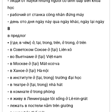
◦ люди от науки những người có dính dấp đến khoa
học
◦ рабочий от станка công nhân đứng máy
◦ день ото дня ngày này qua ngày khác, ngày lại ngày
В
в предлог
▪ (где, в чём) ở, tại, trong, trên, ở trong, ở trên
◦ в Советском Союзе ở (tại) Liên-xô
◦ во Вьетнаме ở (tại) Việt-nam
◦ в Москве ở (tại) Mát-xcơ-va
◦ в Ханое ở (tại) Hà-nội
◦ в институте ở (tại, trong) trường đại học
◦ в театре ở (tại, trong) nhà hát
◦ в комнате ở trong phòng
◦ я живу в Ленинграде tôi sống ở Lê-nin-grát
◦ лежать в постели nằm trên giường