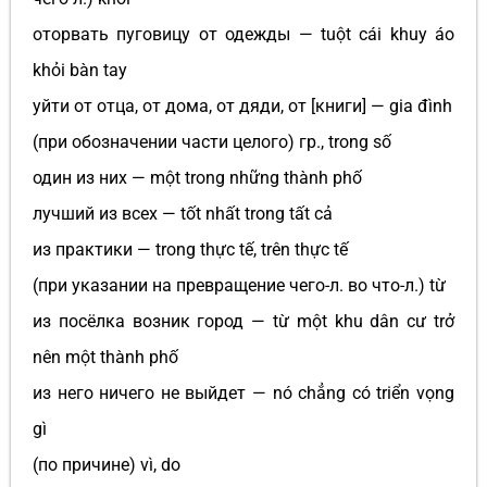
оторвать пуговицу от одежды — tuột cái khuy áo
khỏi bàn tay
уйти от отца, от дома, от дяди, от [книги] — gia đình
(при обозначении части целого) гр., trong số
один из них — một trong những thành phố
лучший из всех — tốt nhất trong tất cả
из практики — trong thực tế, trên thực tế
(при указании на превращение чего-л. во что-л.) từ
из посёлка возник город — từ một khu dân cư trở
nên một thành phố
из него ничего не выйдет — nó chẳng có triển vọng
gì
(по причине) vì, do