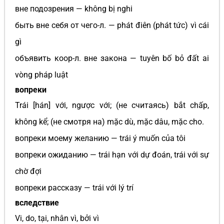
вне подозрения — không bị nghi
быть вне себя от чего-л. — phát điên (phát tức) vì cái
gì
объявить коор-л. вне закона — tuyên bố bỏ đất ai
vòng pháp luật
вопреки
Trái [hán] với, ngược với; (не считаясь) bắt chấp,
không kể; (не смотря на) mặc dù, mặc dâu, mặc cho.
вопреки моему желанию — trái ý muốn của tôi
вопреки ожиданию — trái hạn với dự đoán, trái với sự
chờ đợi
вопреки рассказу — trái với lý trí
вследствие
Vi, do, tại, nhân vì, bởi vì