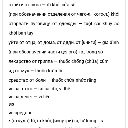
отойти от окна — đi khỏi cửa sổ
(при обозначении отделения от чего-л., кого-л.) khỏi
оторвать пуговицу от одежды — tuột cái khuy áo
khỏi bàn tay
уйти от отца, от дома, от дяди, от [книги] — gia đình
(при обозначении части целого) гр., trong số
лекарство от гриппа — thuốc chống (chữa) cúm
яд от мух — thuốc trừ ruồi
средство от боли — thuốc chữa nhức răng
из-за этого — tại cái đó, vì thế
из-за денег — vì tiền
ИЗ
из предлог
▪ (откуда) từ, ra khỏi; (изнутри) ra, từ trong… ra