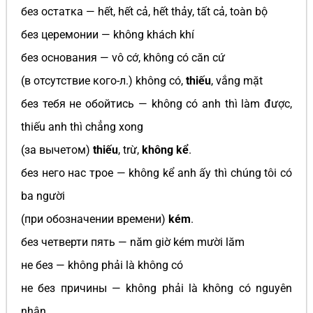
без остатка — hết, hết cả, hết thảy, tất cả, toàn bộ
без церемонии — không khách khí
без основания — vô cớ, không có căn cứ
(в отсутствие кого-л.) không có,
thiếu
, vắng mặt
без тебя не обойтись — không có anh thì làm được,
thiếu anh thì chẳng xong
(за вычетом)
thiếu
, trừ,
không kể
.
без него нас трое — không kể anh ấy thì chúng tôi có
ba người
(при обозначении времени)
kém
.
без четверти пять — năm giờ kém mười lăm
не без — không phải là không có
не без причины — không phải là không có nguyên
nhân