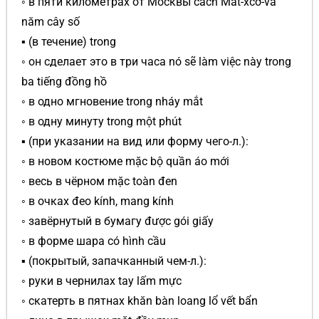
◦ в пяти километрах от Москвы cách Mát-xcơ-va
năm cây số
▪ (в течение) trong
◦ он сделает это в три часа nó sẽ làm việc này trong
ba tiếng đồng hồ
◦ в одно мгновение trong nháy mắt
◦ в одну минуту trong một phút
▪ (при указании на вид или форму чего-л.):
◦ в новом костюме mặc bộ quần áo mới
◦ весь в чёрном mặc toàn đen
◦ в очках đeo kính, mang kính
◦ завёрнутый в бумагу được gói giấy
◦ в форме шара có hình cầu
▪ (покрытый, запачканный чем-л.):
◦ руки в чернилах tay lấm mực
◦ скатерть в пятнах khăn bàn loang lổ vết bẩn