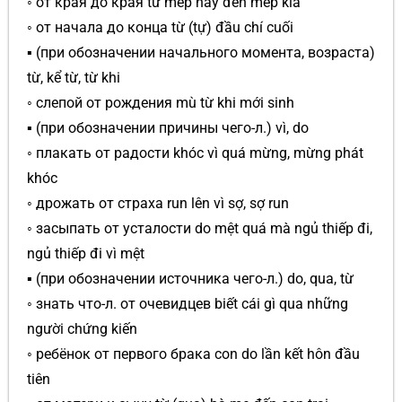
◦ от края до края từ mép này đến mép kia
◦ от начала до конца từ (tự) đầu chí cuối
▪ (при обозначении начального момента, возраста)
từ, kể từ, từ khi
◦ слепой от рождения mù từ khi mới sinh
▪ (при обозначении причины чего-л.) vì, do
◦ плакать от радости khóc vì quá mừng, mừng phát
khóc
◦ дрожать от страха run lên vì sợ, sợ run
◦ засыпать от усталости do mệt quá mà ngủ thiếp đi,
ngủ thiếp đi vì mệt
▪ (при обозначении источника чего-л.) do, qua, từ
◦ знать что-л. от очевидцев biết cái gì qua những
người chứng kiến
◦ ребёнок от первого брака con do lần kết hôn đầu
tiên