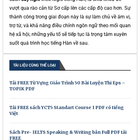
vượt qua rào cản từ Sơ cấp lên các cấp độ cao hơn. Sự
thành công trong giai đoạn này là sự làm chủ về âm vị,
trợ từ, và khả năng điều chỉnh ngôn ngữ theo mối quan
hệ xã hội, những yếu tố sẽ tiếp tục là trọng tâm xuyên
suốt quá trình học tiếng Hàn về sau.
TÀI LIỆU CÙNG THỂ LOẠI
Tải FREE Từ Vựng Giáo Trình 50 Bài Luyện Thi Eps –
TOPIK PDF
Tải FREE sách YCT5 Standart Course 1 PDF có tiếng
Việt
Sách Pre- IELTS Speaking & Writing bản Full PDF tải
FREE