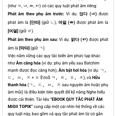
(như ㄳ, ㄵ, ㄼ, ㄺ) có các quy luật phát âm riêng:
Phát âm theo phụ âm trước:
Ví dụ:
앉다 (ㄵ)
được
phát âm là
[안따]
(giữ
ㄴ
),
여덟 (ㄼ)
được phát âm là
[여덜]
(giữ
ㄹ
).
Phát âm theo phụ âm sau:
Ví dụ:
맑다 (ㄺ)
được phát
âm là
[막따]
(giữ
ㄱ
).
Việc nắm vững các quy tắc biến âm phức tạp khác
như
Âm căng hóa
(ví dụ: phụ âm yếu sau Batchim
mạnh được đọc căng hơn),
Âm bật hơi hóa
(ví dụ:
ㄱ,
ㄷ, ㅂ, ㅈ
+
ㅎ
$\to$
ㅋ, ㅌ, ㅍ, ㅊ
), và
Hữu
thanh hóa
(
ㄱ, ㄷ, ㅂ, ㅈ
sau nguyên âm hoặc phụ
âm mũi) là điều kiện tiên quyết để kỹ năng Nghe hiểu
được cải thiện. Tài liệu
“EBOOK QUY TẮC PHÁT ÂM
MIGII TOPIK”
cung cấp một cái nhìn hệ thống về các
quy luật này, bao gồm cả quy tắc phát âm từ có gắn