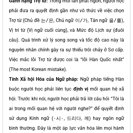
Gánh nặng Trợ từ:
Trong mỗi lần phát ngôn, người học
phải đưa ra quyết định gần như vô thức về việc chọn
Trợ từ (Chủ đề
는/은
, Chủ ngữ
이/가
, Tân ngữ
을/를
),
Vị trí từ (Vị ngữ cuối cùng), và Mức độ Lịch sự (đuôi
câu). Quá trình xử lý song song và tốc độ cao này là
nguyên nhân chính gây ra sự thiếu trôi chảy ở Sơ cấp.
Việc mắc lỗi Trợ từ được coi là “lỗi Hàn Quốc nhất”
(The most Korean mistake).
Tính Xã hội Hóa của Ngữ pháp:
Ngữ pháp tiếng Hàn
buộc người học phải liên tục
định vị
mối quan hệ xã
hội. Trước khi nói, người học phải trả lời câu hỏi “Tôi là
ai trong mối quan hệ với người nghe?” để quyết định
sử dụng Kính ngữ (
-시-
,
드리다
,
께
) hay ngôn ngữ
bình thường. Đây là một áp lực văn hóa lên mọi hành