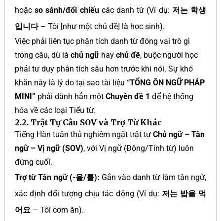
hoặc
so sánh/đối chiếu
các danh từ (Ví dụ:
저는 학생
입니다
– Tôi [như một chủ đề] là học sinh).
Việc phải liên tục phân tích danh từ đóng vai trò gì
trong câu, dù là
chủ ngữ
hay
chủ đề
, buộc người học
phải tư duy phân tích sâu hơn trước khi nói. Sự khó
khăn này là lý do tại sao tài liệu
“TỔNG ÔN NGỮ PHÁP
MINI”
phải dành hẳn một
Chuyên đề 1
để hệ thống
hóa về các loại Tiểu từ.
2.2. Trật Tự Câu SOV và Trợ Từ Khác
Tiếng Hàn tuân thủ nghiêm ngặt trật tự
Chủ ngữ – Tân
ngữ – Vị ngữ (SOV)
, với Vị ngữ (Động/Tính từ) luôn
đứng cuối.
Trợ từ Tân ngữ (-을/를):
Gắn vào danh từ làm tân ngữ,
xác định đối tượng chịu tác động (Ví dụ:
저는 밥을 먹
어요
– Tôi cơm ăn).