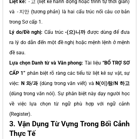
Liệt kê:
-고
(liệt kê hành động hoặc trình tự thời gian)
và
-지만
(tương phản) là hai cấu trúc nối câu cơ bản
trong Sơ cấp 1.
Lý do/Đề nghị:
Cấu trúc
-(으)니까
được dùng để đưa
ra lý do dẫn đến một đề nghị hoặc mệnh lệnh ở mệnh
đề sau.
Lựa chọn Danh từ và Văn phong:
Tài liệu
“BỔ TRỢ SƠ
CẤP 1”
phân biệt rõ ràng các tiểu từ liệt kê sự vật, sự
việc:
N 와/과
(dùng trong văn viết) và
N(이)랑/N 하고
(dùng trong văn nói). Sự phân biệt này dạy người học
về việc lựa chọn từ ngữ phù hợp với ngữ cảnh
(Register).
3. Vận Dụng Từ Vựng Trong Bối Cảnh
Thực Tế