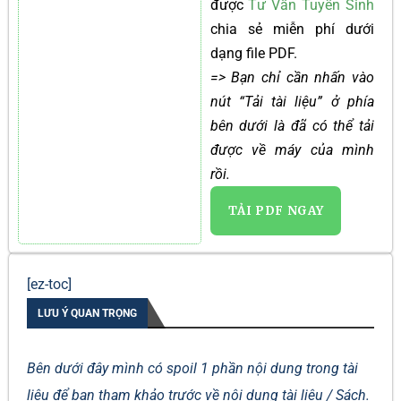
được
Tư Vấn Tuyển Sinh
chia sẻ miễn phí dưới
dạng file PDF.
=> Bạn chỉ cần nhấn vào
nút “Tải tài liệu” ở phía
bên dưới là đã có thể tải
được về máy của mình
rồi.
TẢI PDF NGAY
[ez-toc]
LƯU Ý QUAN TRỌNG
Bên dưới đây mình có spoil 1 phần nội dung trong tài
liệu để bạn tham khảo trước về nội dung tài liệu / Sách.