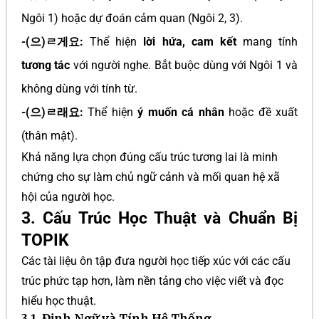
Ngôi 1) hoặc dự đoán cảm quan (Ngôi 2, 3).
-(으)ㄹ게요:
Thể hiện
lời hứa, cam kết
mang tính
tương tác
với người nghe. Bắt buộc dùng với Ngôi 1 và
không dùng với tính từ.
-(으)ㄹ래요:
Thể hiện
ý muốn cá nhân
hoặc đề xuất
(thân mật).
Khả năng lựa chọn đúng cấu trúc tương lai là minh
chứng cho sự làm chủ ngữ cảnh và mối quan hệ xã
hội của người học.
3. Cấu Trúc Học Thuật và Chuẩn Bị
TOPIK
Các tài liệu ôn tập đưa người học tiếp xúc với các cấu
trúc phức tạp hơn, làm nền tảng cho việc viết và đọc
hiểu học thuật.
3.1. Định Ngữ và Tính Hệ Thống