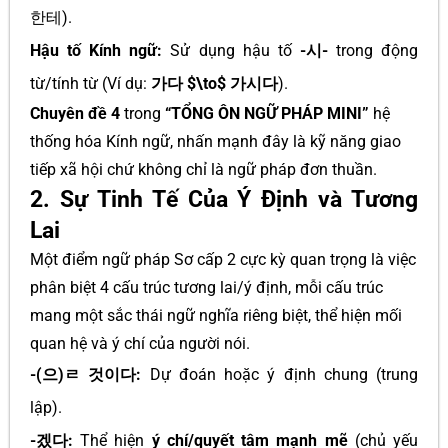
한테
).
Hậu tố Kính ngữ:
Sử dụng hậu tố
-시-
trong động
từ/tính từ (Ví dụ:
가다 $\to$ 가시다
).
Chuyên đề 4
trong
“TỔNG ÔN NGỮ PHÁP MINI”
hệ
thống hóa Kính ngữ, nhấn mạnh đây là kỹ năng giao
tiếp xã hội chứ không chỉ là ngữ pháp đơn thuần.
2. Sự Tinh Tế Của Ý Định và Tương
Lai
Một điểm ngữ pháp Sơ cấp 2 cực kỳ quan trọng là việc
phân biệt 4 cấu trúc tương lai/ý định, mỗi cấu trúc
mang một sắc thái ngữ nghĩa riêng biệt, thể hiện mối
quan hệ và ý chí của người nói.
-(으)ㄹ 것이다:
Dự đoán hoặc ý định chung (trung
lập).
-겠다:
Thể hiện
ý chí/quyết tâm mạnh mẽ
(chủ yếu