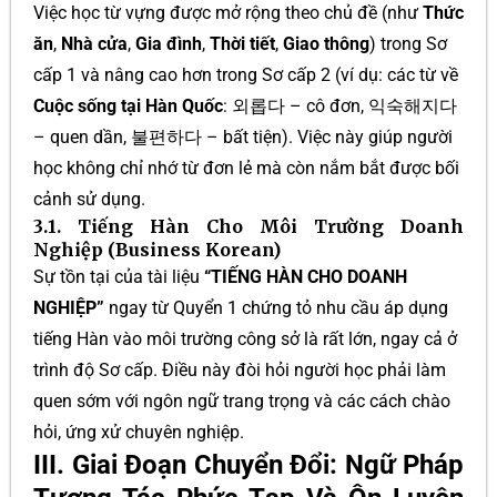
Việc học từ vựng được mở rộng theo chủ đề (như
Thức
ăn
,
Nhà cửa
,
Gia đình
,
Thời tiết
,
Giao thông
) trong Sơ
cấp 1 và nâng cao hơn trong Sơ cấp 2 (ví dụ: các từ về
Cuộc sống tại Hàn Quốc
:
외롭다
– cô đơn,
익숙해지다
– quen dần,
불편하다
– bất tiện). Việc này giúp người
học không chỉ nhớ từ đơn lẻ mà còn nắm bắt được bối
cảnh sử dụng.
3.1. Tiếng Hàn Cho Môi Trường Doanh
Nghiệp (Business Korean)
Sự tồn tại của tài liệu
“TIẾNG HÀN CHO DOANH
NGHIỆP”
ngay từ Quyển 1 chứng tỏ nhu cầu áp dụng
tiếng Hàn vào môi trường công sở là rất lớn, ngay cả ở
trình độ Sơ cấp. Điều này đòi hỏi người học phải làm
quen sớm với ngôn ngữ trang trọng và các cách chào
hỏi, ứng xử chuyên nghiệp.
III. Giai Đoạn Chuyển Đổi: Ngữ Pháp