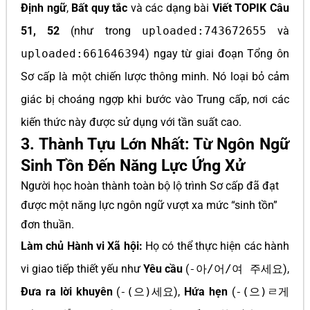
Định ngữ
,
Bất quy tắc
và các dạng bài
Viết TOPIK Câu
51, 52
(như trong
uploaded:743672655
và
uploaded:661646394
) ngay từ giai đoạn Tổng ôn
Sơ cấp là một chiến lược thông minh. Nó loại bỏ cảm
giác bị choáng ngợp khi bước vào Trung cấp, nơi các
kiến thức này được sử dụng với tần suất cao.
3. Thành Tựu Lớn Nhất: Từ Ngôn Ngữ
Sinh Tồn Đến Năng Lực Ứng Xử
Người học hoàn thành toàn bộ lộ trình Sơ cấp đã đạt
được một năng lực ngôn ngữ vượt xa mức “sinh tồn”
đơn thuần.
Làm chủ Hành vi Xã hội:
Họ có thể thực hiện các hành
vi giao tiếp thiết yếu như
Yêu cầu
(
-아/어/여 주세요
),
Đưa ra lời khuyên
(
-(으)세요
),
Hứa hẹn
(
-(으)ㄹ게