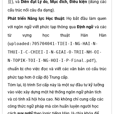
요
), và
Diễn đạt Lý do, Mục đích, Điều kiện
(dùng các
cấu trúc nối câu đa dạng).
Phát triển Năng lực Học thuật:
Họ bắt đầu làm quen
với ngôn ngữ viết phức tạp thông qua
Định ngữ
và các
từ vựng học thuật Hán Hàn
(
uploaded:705704041-TIEI-I-NG-HAI-N-
THUI-I-C-CHIEI-I-N-GIAI-O-TRII-NH-OI-
N-TOPIK-TOI-I-NG-HOI-I-P-Final.pdf
),
chuẩn bị cho việc đọc và viết các văn bản có cấu trúc
phức tạp hơn ở cấp độ Trung cấp.
Tóm lại, lộ trình Sơ cấp này là một sự đầu tư kỹ lưỡng
vào việc xây dựng một hệ thống ngôn ngữ phân tích
và có tính xã hội hóa cao. Nó không chỉ cung cấp các
công thức ngữ pháp mà còn huấn luyện người học
cách
suy nghĩ
theo logic tiếng Hàn, là chìa khóa để