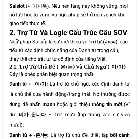
Saisiot
(사이시옷). Nếu nền tảng này không vững, mọi
nỗ lực học từ vựng và ngữ pháp sẽ trở nên vô ích khi
giao tiếp thực tế.
2. Trợ Từ Và Logic Cấu Trúc Câu SOV
Ngữ pháp Sơ cấp là sự giới thiệu về
Trợ từ (Josa)
, các
tiểu từ xác định chức năng của Danh từ trong câu,
thay thế cho trật tự từ cố định của tiếng Việt.
2.1. Trợ Từ Chủ Đề (-은/는) Và Chủ Ngữ (-이/가)
Đây là phép phân biệt quan trọng nhất:
Danh từ + -이/가:
Là trợ từ chủ ngữ, xác định danh từ
là chủ thể của hành động/trạng thái. Nó thường được
dùng để
nhấn mạnh
hoặc giới thiệu
thông tin mới
(Ví
dụ:
비가 옵니다
– Trời mưa [tập trung vào sự việc
mưa]).
Danh từ + -은/는:
Là trợ từ chủ đề, thiết lập
bối cảnh