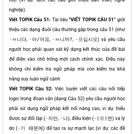
nghiệp).
Viết TOPIK Câu 51:
Tài liệu
“VIẾT TOPIK CÂU 51”
giới
thiệu các dạng đuôi câu thường gặp trong câu 51 (như
-ㅂ니다
,
-아/어요
,
-ㅂ니까?
,
-으십시오
) và yêu cầu
người học phải quan sát kỹ dạng kết thúc của đề bài
để điền vào chỗ trống một cách chính xác. Điều này
không chỉ kiểm tra ngữ pháp mà còn kiểm tra khả
năng suy luận ngữ cảnh.
Viết TOPIK Câu 52:
Việc luyện viết các câu nối tiếp
logic trong đoạn văn (dạng Câu 52) yêu cầu người học
phải sử dụng ngữ pháp kết nối nâng cao, ví dụ: hiểu
được sự đối lập (
-지만
,
-나
), điều kiện (
-(으)면
) và lý
do (
-기 때문에
) để tạo ra sự mạch lạc (ví dụ: các đề