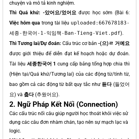
chuyện và mô tả kinh nghiệm.
Thì Quá khứ:
-았어요/었어요
được học sớm (Bài 6:
Việc hôm qua
trong tài liệu
uploaded:667678183-
세종-한국어-1-익임책-Ban-Tieng-Viet.pdf
).
Thì Tương lai/Dự đoán:
Cấu trúc cơ bản
-(으)ㄹ 거예요
được giới thiệu để diễn đạt kế hoạch hoặc dự đoán.
Tài liệu
세종한국어 1
cung cấp bảng tổng hợp chia thì
(Hiện tại/Quá khứ/Tương lai) của các động từ/tính từ,
bao gồm cả các động từ bất quy tắc như
듣다
(들었어
요) và
춥다
(추웠어요).
2. Ngữ Pháp Kết Nối (Connection)
Các cấu trúc nối câu giúp người học thoát khỏi việc sử
dụng các câu đơn nhàm chán, tạo nên sự mạch lạc và
logic.