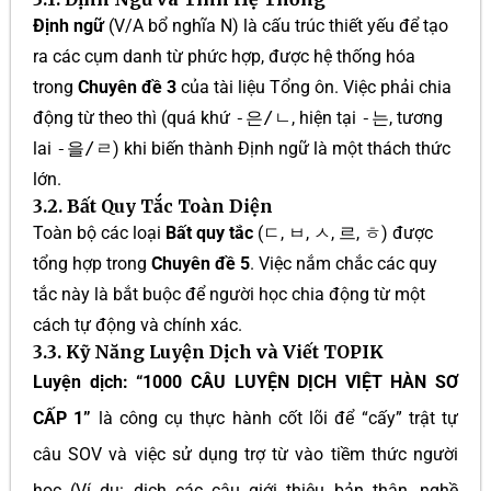
Định ngữ
(V/A bổ nghĩa N) là cấu trúc thiết yếu để tạo
ra các cụm danh từ phức hợp, được hệ thống hóa
trong
Chuyên đề 3
của tài liệu Tổng ôn. Việc phải chia
động từ theo thì (quá khứ
-은/ㄴ
, hiện tại
-는
, tương
lai
-을/ㄹ
) khi biến thành Định ngữ là một thách thức
lớn.
3.2. Bất Quy Tắc Toàn Diện
Toàn bộ các loại
Bất quy tắc
(
ㄷ
,
ㅂ
,
ㅅ
,
르
,
ㅎ
) được
tổng hợp trong
Chuyên đề 5
. Việc nắm chắc các quy
tắc này là bắt buộc để người học chia động từ một
cách tự động và chính xác.
3.3. Kỹ Năng Luyện Dịch và Viết TOPIK
Luyện dịch:
“1000 CÂU LUYỆN DỊCH VIỆT HÀN SƠ
CẤP 1”
là công cụ thực hành cốt lõi để “cấy” trật tự
câu SOV và việc sử dụng trợ từ vào tiềm thức người
học (Ví dụ: dịch các câu giới thiệu bản thân, nghề