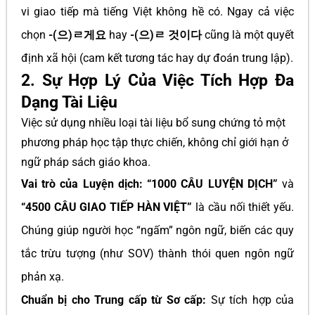
vi giao tiếp mà tiếng Việt không hề có. Ngay cả việc
chọn
-(으)ㄹ게요
hay
-(으)ㄹ 것이다
cũng là một quyết
định xã hội (cam kết tương tác hay dự đoán trung lập).
2. Sự Hợp Lý Của Việc Tích Hợp Đa
Dạng Tài Liệu
Việc sử dụng nhiều loại tài liệu bổ sung chứng tỏ một
phương pháp học tập thực chiến, không chỉ giới hạn ở
ngữ pháp sách giáo khoa.
Vai trò của Luyện dịch:
“1000 CÂU LUYỆN DỊCH”
và
“4500 CÂU GIAO TIẾP HÀN VIỆT”
là cầu nối thiết yếu.
Chúng giúp người học “ngấm” ngôn ngữ, biến các quy
tắc trừu tượng (như SOV) thành thói quen ngôn ngữ
phản xạ.
Chuẩn bị cho Trung cấp từ Sơ cấp:
Sự tích hợp của