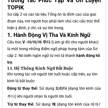
Tương Tác Phức Tạp Và Ôn Luyện
TOPIK
Sơ cấp 2 và các tài liệu Tổng ôn là đỉnh cao của giai
đoạn này, nơi người học phải làm chủ các cấu trúc thể
hiện ý định, ý chí, và sự tôn trọng.
1. Hành Động Vị Tha Và Kính Ngữ
Cấu trúc
V -아/어/여 주다
(Làm gì đó cho người khác)
là một trong những điểm ngữ pháp trung tâm của Sơ
cấp 2. Nó biến ngôn ngữ từ mô tả thành
hành động hỗ
trợ
.
1.1. Hệ Thống Kính Ngữ Bắt Buộc
Khi tương tác với người lớn tuổi hoặc cấp trên, sự tôn
kính là bắt buộc:
Động từ thay thế:
Sử dụng
드리다
(dạng tôn kính của
주다
) khi người nhận là người lớn tuổi.
Trợ từ thay thế:
Sử dụng
께
(dạng tôn kính của
에게/