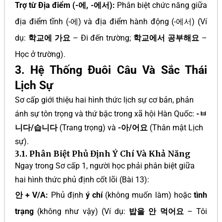
Trợ từ Địa điểm (-에, -에서):
Phân biệt chức năng giữa
địa điểm tĩnh (-에) và địa điểm hành động (-에서) (Ví
dụ:
학교에 가요
– Đi đến trường;
학교에서 공부해요
–
Học ở trường).
3. Hệ Thống Đuôi Câu Và Sắc Thái
Lịch Sự
Sơ cấp giới thiệu hai hình thức lịch sự cơ bản, phản
ánh sự tôn trọng và thứ bậc trong xã hội Hàn Quốc:
-ㅂ
니다/습니다
(Trang trọng) và
-아/어요
(Thân mật Lịch
sự).
3.1. Phân Biệt Phủ Định Ý Chí Và Khả Năng
Ngay trong Sơ cấp 1, người học phải phân biệt giữa
hai hình thức phủ định cốt lõi (Bài 13):
안 + V/A:
Phủ định
ý chí
(không muốn làm) hoặc
tình
trạng
(không như vậy) (Ví dụ:
밥을 안 먹어요
– Tôi