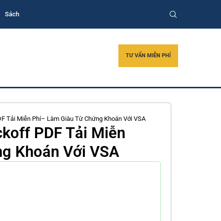
Sách
TƯ VẤN MIỄN PHÍ
F Tải Miễn Phí– Làm Giàu Từ Chứng Khoán Với VSA
koff PDF Tải Miễn
ng Khoán Với VSA