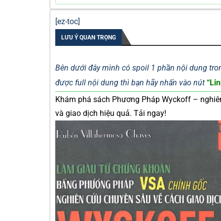
[ez-toc]
LƯU Ý QUAN TRỌNG
Bên dưới đây mình có spoil 1 phần nội dung tron
được full nội dung thì bạn hãy nhấn vào nút
“Lin
Khám phá sách Phương Pháp Wyckoff – nghiên 
và giao dịch hiệu quả. Tải ngay!