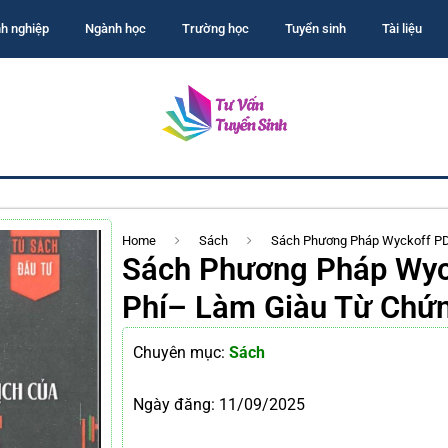
h nghiệp
Ngành học
Trường học
Tuyển sinh
Tài liệu
Home
Sách
Sách Phương Pháp Wyckoff PD
Sách Phương Pháp Wyc
Phí– Làm Giàu Từ Chứ
Chuyên mục:
Sách
Ngày đăng:
11/09/2025