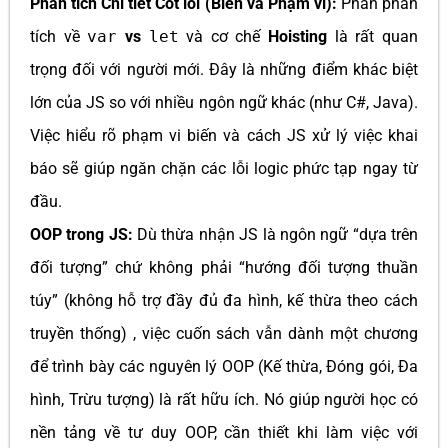
Phân tích Chi tiết Cốt lõi (Biến và Phạm vi):
Phần phân
tích về
var
vs
let
và cơ chế
Hoisting
là rất quan
trọng đối với người mới. Đây là những điểm khác biệt
lớn của JS so với nhiều ngôn ngữ khác (như C#, Java).
Việc hiểu rõ phạm vi biến và cách JS xử lý việc khai
báo sẽ giúp ngăn chặn các lỗi logic phức tạp ngay từ
đầu.
OOP trong JS:
Dù thừa nhận JS là ngôn ngữ “dựa trên
đối tượng” chứ không phải “hướng đối tượng thuần
túy” (không hỗ trợ đầy đủ đa hình, kế thừa theo cách
truyền thống) , việc cuốn sách vẫn dành một chương
để trình bày các nguyên lý OOP (Kế thừa, Đóng gói, Đa
hình, Trừu tượng) là rất hữu ích. Nó giúp người học có
nền tảng về tư duy OOP, cần thiết khi làm việc với