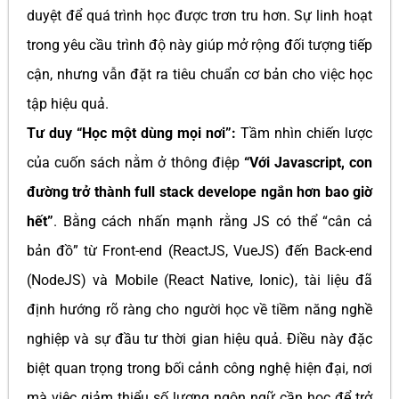
duyệt để quá trình học được trơn tru hơn. Sự linh hoạt
trong yêu cầu trình độ này giúp mở rộng đối tượng tiếp
cận, nhưng vẫn đặt ra tiêu chuẩn cơ bản cho việc học
tập hiệu quả.
Tư duy “Học một dùng mọi nơi”:
Tầm nhìn chiến lược
của cuốn sách nằm ở thông điệp
“Với Javascript, con
đường trở thành full stack develope ngắn hơn bao giờ
hết”
. Bằng cách nhấn mạnh rằng JS có thể “cân cả
bản đồ” từ Front-end (ReactJS, VueJS) đến Back-end
(NodeJS) và Mobile (React Native, Ionic), tài liệu đã
định hướng rõ ràng cho người học về tiềm năng nghề
nghiệp và sự đầu tư thời gian hiệu quả. Điều này đặc
biệt quan trọng trong bối cảnh công nghệ hiện đại, nơi
mà việc giảm thiểu số lượng ngôn ngữ cần học để trở