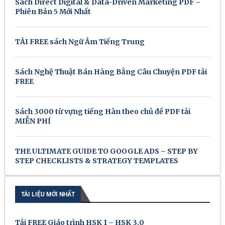
Sách Direct Digital & Data-Driven Marketing PDF –
Phiên Bản 5 Mới Nhất
TẢI FREE sách Ngữ Âm Tiếng Trung
Sách Nghệ Thuật Bán Hàng Bằng Câu Chuyện PDF tải
FREE
Sách 3000 từ vựng tiếng Hàn theo chủ đề PDF tải
MIỄN PHÍ
THE ULTIMATE GUIDE TO GOOGLE ADS – STEP BY
STEP CHECKLISTS & STRATEGY TEMPLATES
TÀI LIỆU MỚI NHẤT
Tải FREE Giáo trình HSK 1 – HSK 3.0