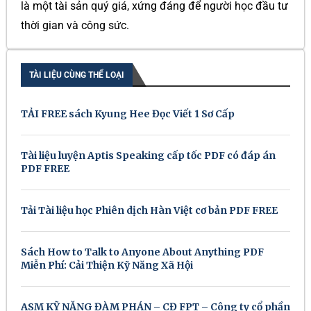
là một tài sản quý giá, xứng đáng để người học đầu tư
thời gian và công sức.
TÀI LIỆU CÙNG THỂ LOẠI
TẢI FREE sách Kyung Hee Đọc Viết 1 Sơ Cấp
Tài liệu luyện Aptis Speaking cấp tốc PDF có đáp án
PDF FREE
Tải Tài liệu học Phiên dịch Hàn Việt cơ bản PDF FREE
Sách How to Talk to Anyone About Anything PDF
Miễn Phí: Cải Thiện Kỹ Năng Xã Hội
ASM KỸ NĂNG ĐÀM PHÁN – CĐ FPT – Công ty cổ phần