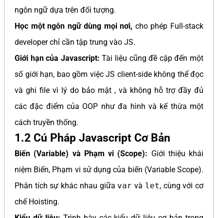
ngôn ngữ dựa trên đối tượng.
Học một ngôn ngữ dùng mọi nơi,
cho phép Full-stack
developer chỉ cần tập trung vào JS.
Giới hạn của Javascript:
Tài liệu cũng đề cập đến một
số giới hạn, bao gồm việc JS client-side không thể đọc
và ghi file vì lý do bảo mật , và không hỗ trợ đầy đủ
các đặc điểm của OOP như đa hình và kế thừa một
cách truyền thống.
1.2 Cú Pháp Javascript Cơ Bản
Biến (Variable) và Phạm vi (Scope):
Giới thiệu khái
niệm Biến, Phạm vi sử dụng của biến (Variable Scope).
Phân tích sự khác nhau giữa
var
và
let
, cùng với cơ
chế Hoisting.
Kiểu dữ liệu:
Trình bày các kiểu dữ liệu cơ bản trong