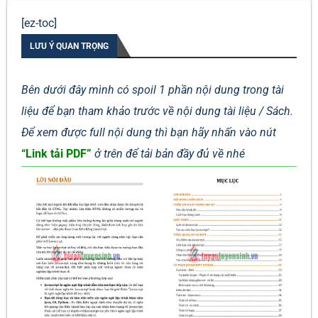
[ez-toc]
LƯU Ý QUAN TRỌNG
Bên dưới đây mình có spoil 1 phần nội dung trong tài
liệu để bạn tham khảo trước về nội dung tài liệu / Sách.
Để xem được full nội dung thì bạn hãy nhấn vào nút
“Link tải PDF”
ở trên để tải bản đầy đủ về nhé