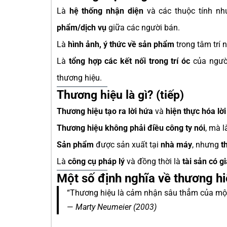
Là
hệ thống nhận diện
và các thuộc tính n
phẩm/dịch vụ
giữa các người bán.
Là
hình ảnh, ý thức về sản phẩm
trong tâm trí 
Là
tổng hợp các kết nối trong trí óc
của người
thương hiệu.
Thương hiệu là gì? (tiếp)
Thương hiệu tạo ra lời hứa
và
hiện thực hóa lờ
Thương hiệu không phải điều công ty nói
, mà l
Sản phẩm
được sản xuất tại
nhà máy
, nhưng
t
Là
công cụ pháp lý
và đồng thời là
tài sản có gi
Một số định nghĩa về thương h
“Thương hiệu là cảm nhận sâu thẳm của một
—
Marty Neumeier (2003)