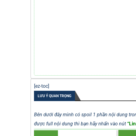
[ez-toc]
LƯU Ý QUAN TRỌNG
Bên dưới đây mình có spoil 1 phần nội dung tron
được full nội dung thì bạn hãy nhấn vào nút
“Lin