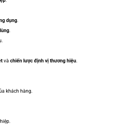
iệp
.
ông dụng
.
 dùng
.
ụ.
ệt
và
chiến lược định vị thương hiệu
.
ủa khách hàng.
hiệp.