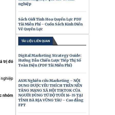
nghiệp
Sách Giới Tinh Hoa Quyền Lực PDF
Tải Miễn Phí – Cuốn Sách Kinh Điển
Về Quyền Lực
TÀI LIỆU LIÊN QUAN
Digital Marketing Strategy Guide:
Hướng Dẫn Chiến Lược Tiếp Thị Số
á trị đó
Toàn Diện (PDF Tải Miễn Phí)
nghiệp
ASM Nghiên cứu Marketing – NỘI
DUNG ĐƯỢC YÊU THÍCH TRÊN NỀN
TẢNG MẠNG XÃ HỘI TIKTOK CỦA
c nhóm
NGƯỜI DÙNG TỪ ĐỘ TUỔI 16-35 TẠI
TỈNH BÀ RỊA VŨNG TÀU – Cao đẳng
FPT