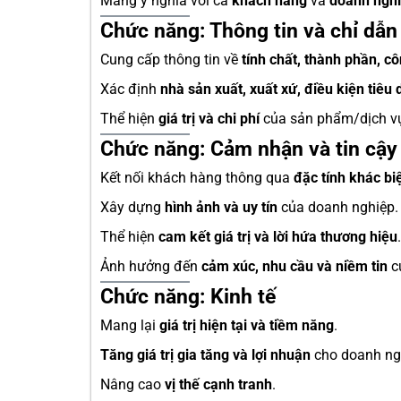
Mang ý nghĩa với cả
khách hàng
và
doanh ngh
Chức năng: Thông tin và chỉ dẫn
Cung cấp thông tin về
tính chất, thành phần, c
Xác định
nhà sản xuất, xuất xứ, điều kiện tiêu
Thể hiện
giá trị và chi phí
của sản phẩm/dịch v
Chức năng: Cảm nhận và tin cậy
Kết nối khách hàng thông qua
đặc tính khác bi
Xây dựng
hình ảnh và uy tín
của doanh nghiệp.
Thể hiện
cam kết giá trị và lời hứa thương hiệu
.
Ảnh hưởng đến
cảm xúc, nhu cầu và niềm tin
c
Chức năng: Kinh tế
Mang lại
giá trị hiện tại và tiềm năng
.
Tăng giá trị gia tăng và lợi nhuận
cho doanh ng
Nâng cao
vị thế cạnh tranh
.