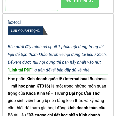
TẢI PDF NGAY
[ez-toc]
LƯU Ý QUAN TRỌNG
Bên dưới đây mình có spoil 1 phần nội dung trong tài
liệu để bạn tham khảo trước về nội dung tài liệu / Sách.
Để xem được full nội dung thì bạn hãy nhấn vào nút
“Link tải PDF”
ở trên để tải bản đầy đủ về nhé
Học phần
Kinh doanh quốc tế (International Business
– mã học phần KT316)
là một trong những môn quan
trọng của
Khoa Kinh tế – Trường Đại học Cần Thơ
,
giúp sinh viên trang bị nền tảng kiến thức và kỹ năng
cần thiết để tham gia hoạt động
kinh doanh toàn cầu
.
Bộ tài liệu
“Đề cương chi tiết học phần Kinh doanh