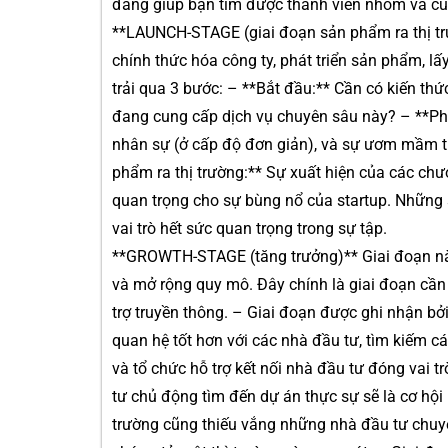
đang giúp bạn tìm được thành viên nhóm và cù
**LAUNCH-STAGE (giai đoạn sản phẩm ra thị tr
chính thức hóa công ty, phát triển sản phẩm, l
trải qua 3 bước: – **Bắt đầu:** Cần có kiến thức
đang cung cấp dịch vụ chuyên sâu này? – **Phát 
nhân sự (ở cấp độ đơn giản), và sự ươm mầm t
phẩm ra thị trường:** Sự xuất hiện của các chươ
quan trọng cho sự bùng nổ của startup. Những s
vai trò hết sức quan trọng trong sự tập.
**GROWTH-STAGE (tăng trưởng)** Giai đoạn này
và mở rộng quy mô. Đây chính là giai đoạn cần
trợ truyền thông. – Giai đoạn được ghi nhận bởi
quan hệ tốt hơn với các nhà đầu tư, tìm kiếm c
và tổ chức hỗ trợ kết nối nhà đầu tư đóng vai 
tư chủ động tìm đến dự án thực sự sẽ là cơ hội l
trường cũng thiếu vắng những nhà đầu tư chuyên 