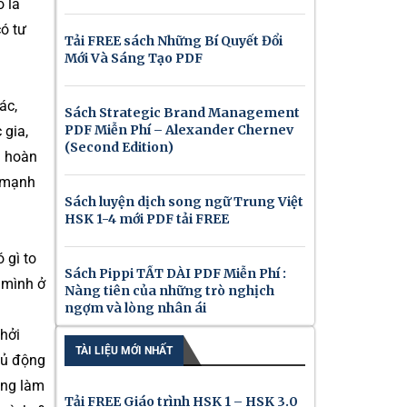
ó là
ó tư
Tải FREE sách Những Bí Quyết Đổi
Mới Và Sáng Tạo PDF
ác,
Sách Strategic Brand Management
PDF Miễn Phí – Alexander Chernev
 gia,
(Second Edition)
à hoàn
, mạnh
Sách luyện dịch song ngữ Trung Việt
HSK 1-4 mới PDF tải FREE
 gì to
Sách Pippi TẤT DÀI PDF Miễn Phí :
ị mình ở
Nàng tiên của những trò nghịch
ngợm và lòng nhân ái
khởi
TÀI LIỆU MỚI NHẤT
hủ động
ong làm
Tải FREE Giáo trình HSK 1 – HSK 3.0