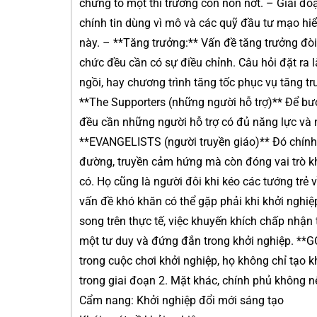
chứng tỏ một thì trường còn non nớt. – Giai đoạ
chính tin dùng vì mô và các quỹ đầu tư mạo hiể
này. – **Tăng trưởng:** Vấn đề tăng trưởng đòi
chức đều cần có sự điều chỉnh. Câu hỏi đặt ra l
ngồi, hay chương trình tăng tốc phục vụ tăng t
**The Supporters (những người hỗ trợ)** Để bướ
đều cần những người hỗ trợ có đủ năng lực và n
**EVANGELISTS (người truyền giáo)** Đó chính
đường, truyền cảm hứng mà còn đóng vai trò kh
có. Họ cũng là người đôi khi kéo các tướng trẻ 
vấn đề khó khăn có thể gặp phải khi khởi nghiệ
song trên thực tế, việc khuyến khích chấp nhận 
một tư duy và đứng đắn trong khởi nghiệp. **
trong cuộc chơi khởi nghiệp, họ không chỉ tạo 
trong giai đoạn 2. Mặt khác, chính phủ không n
Cẩm nang: Khởi nghiệp đổi mới sáng tạo