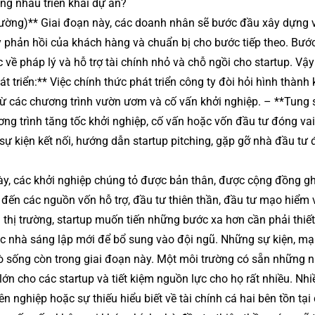
ng nhau triển khai dự án?
ường)** Giai đoạn này, các doanh nhân sẽ bước đầu xây dựng 
ấy phản hồi của khách hàng và chuẩn bị cho bước tiếp theo. Bước
 về pháp lý và hỗ trợ tài chính nhỏ và chỗ ngồi cho startup. Vậy
triển:** Việc chính thức phát triển công ty đòi hỏi hình thành 
ừ các chương trình vườn ươm và cố vấn khởi nghiệp. – **Tung 
ng trình tăng tốc khởi nghiệp, cố vấn hoặc vốn đầu tư đóng vai
ự kiện kết nối, hướng dẫn startup pitching, gặp gỡ nhà đầu tư
, các khởi nghiệp chúng tỏ được bản thân, được cộng đồng g
 đến các nguồn vốn hỗ trợ, đầu tư thiên thần, đầu tư mạo hiểm 
 thị trường, startup muốn tiến những bước xa hơn cần phải thiết
ác nhà sáng lập mới để bổ sung vào đội ngũ. Những sự kiện, mạ
trò sống còn trong giai đoạn này. Một môi trường có sẵn những 
ớn cho các startup và tiết kiệm nguồn lực cho họ rất nhiều. Nhiề
nghiệp hoặc sự thiếu hiểu biết về tài chính cá hai bên tồn tại