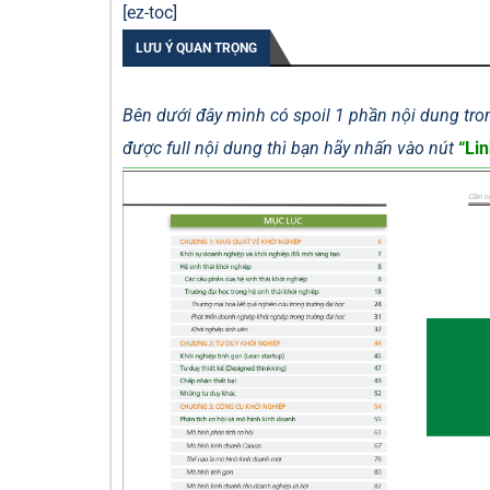
[ez-toc]
LƯU Ý QUAN TRỌNG
Bên dưới đây mình có spoil 1 phần nội dung tron
được full nội dung thì bạn hãy nhấn vào nút
“Lin