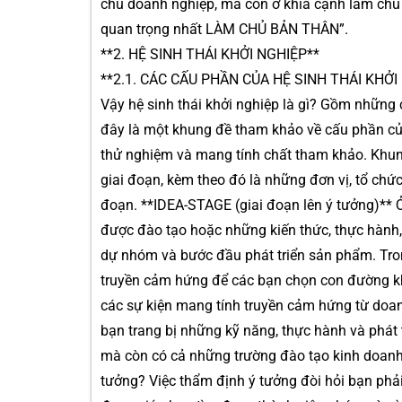
chủ doanh nghiệp, mà còn ở khía cạnh làm chủ 
quan trọng nhất LÀM CHỦ BẢN THÂN”.
**2. HỆ SINH THÁI KHỞI NGHIỆP**
**2.1. CÁC CẤU PHẦN CỦA HỆ SINH THÁI KHỞI
Vậy hệ sinh thái khởi nghiệp là gì? Gồm những
đây là một khung đề tham khảo về cấu phần của
thử nghiệm và mang tính chất tham khảo. Khun
giai đoạn, kèm theo đó là những đơn vị, tổ chứ
đoạn. **IDEA-STAGE (giai đoạn lên ý tưởng)** Ở
được đào tạo hoặc những kiến thức, thực hành,
dự nhóm và bước đầu phát triển sản phẩm. Tron
truyền cảm hứng để các bạn chọn con đường khởi
các sự kiện mang tính truyền cảm hứng từ doan
bạn trang bị những kỹ năng, thực hành và phát t
mà còn có cả những trường đào tạo kinh doanh, 
tưởng? Việc thẩm định ý tưởng đòi hỏi bạn phải