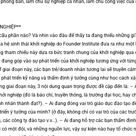
phòng ban, làm chủ sự nghiệp cá nhân, làm chủ công việc của 
 NGHIỆP**
 cấu phần nào? Và nhìn vào đâu để thấy ta đang thiếu những gì
 hệ sinh thái khởi nghiệp do Founder Institute đưa ra như một
g tham chiếu này dựa ra bức tranh chung của khởi nghiệp qua 
c đang góp vào sự phát triển của khởi nghiệp tương ứng với từng
 giai đoạn này, các bạn trẻ/doanh nhân tương lai sẽ truyền cả
 phát triển kỹ năng và thẩm định ý tưởng cùng như học cách x
g giai đoạn này, 3 nội dung quan trọng được đề cập đến là: – 
 nghiệp (đó là báo chí, truyền thông, là trường đại học, hay ch
h nhân thành đạt?). – Ai đang đóng vai trò giáo dục đào tạo đ
riển ý tưởng của mình? (ở đây, không chỉ có vai trò của các tr
các công ty đào tạo v.v…). – Ai đang hỗ trợ các bạn thẩm định
 có một đội, và những nguồn lực, vậy sự kiện nào hay tổ chức 