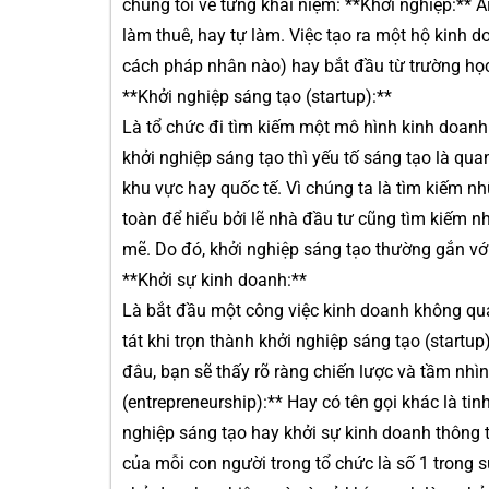
chúng tôi về từng khái niệm: **Khởi nghiệp:** A
làm thuê, hay tự làm. Việc tạo ra một hộ kinh 
cách pháp nhân nào) hay bắt đầu từ trường học 
**Khởi nghiệp sáng tạo (startup):**
Là tổ chức đi tìm kiếm một mô hình kinh doanh 
khởi nghiệp sáng tạo thì yếu tố sáng tạo là qua
khu vực hay quốc tế. Vì chúng ta là tìm kiếm nh
toàn để hiểu bởi lẽ nhà đầu tư cũng tìm kiếm 
mẽ. Do đó, khởi nghiệp sáng tạo thường gắn với
**Khởi sự kinh doanh:**
Là bắt đầu một công việc kinh doanh không qua
tát khi trọn thành khởi nghiệp sáng tạo (startu
đâu, bạn sẽ thấy rõ ràng chiến lược và tầm nhì
(entrepreneurship):** Hay có tên gọi khác là t
nghiệp sáng tạo hay khởi sự kinh doanh thông 
của mỗi con người trong tổ chức là số 1 trong 