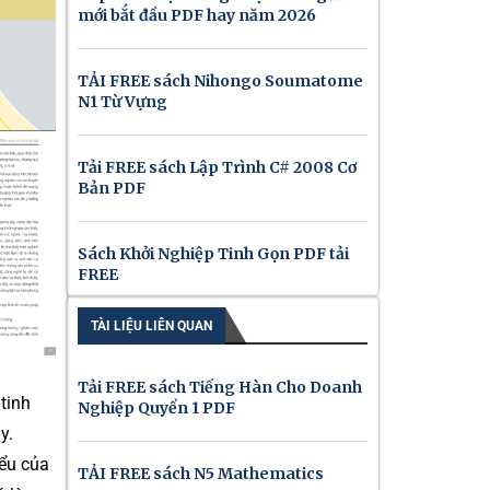
mới bắt đầu PDF hay năm 2026
TẢI FREE sách Nihongo Soumatome
N1 Từ Vựng
Tải FREE sách Lập Trình C# 2008 Cơ
Bản PDF
Sách Khởi Nghiệp Tinh Gọn PDF tải
FREE
TÀI LIỆU LIÊN QUAN
Tải FREE sách Tiếng Hàn Cho Doanh
tinh
Nghiệp Quyển 1 PDF
y.
ểu của
TẢI FREE sách N5 Mathematics