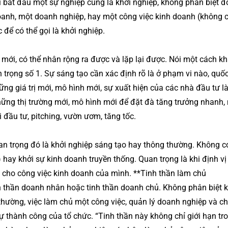
i bắt đầu một sự nghiệp cũng là khởi nghiệp, không phân biệt đ
doanh, một doanh nghiệp, hay một công việc kinh doanh (không c
để có thể gọi là khởi nghiệp.
mới, có thể nhân rộng ra được và lặp lại được. Nói một cách kh
n trọng số 1. Sự sáng tạo cần xác định rõ là ở phạm vi nào, quốc
ững giá trị mới, mô hình mới, sự xuất hiện của các nhà đầu tư l
những thị trường mới, mô hình mới để đặt đà tăng trưởng nhanh
 đầu tư, pitching, vườn ươm, tăng tốc.
n trọng đó là khởi nghiệp sáng tạo hay thông thường. Không có
p) hay khởi sự kinh doanh truyền thống. Quan trọng là khi định v
n cho công việc kinh doanh của mình. **Tinh thần làm chủ
inh thần doanh nhân hoặc tinh thần doanh chủ. Không phân biệt 
thường, việc làm chủ một công việc, quản lý doanh nghiệp và c
sự thành công của tổ chức. “Tinh thần này không chỉ giới hạn tr