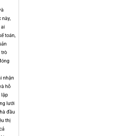
và
 này,
 ai
kế toán,
sản
 trò
 đóng
hi nhận
và hỗ
 lập
ng lưới
nhà đầu
u thị
 cả