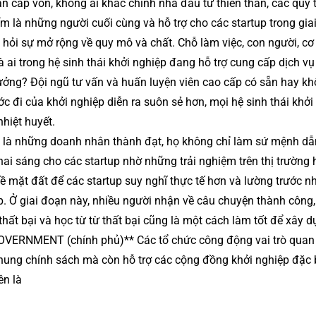
n cấp vốn, không ai khác chính nhà đầu tư thiên thần, các quỹ t
m là những người cuối cùng và hỗ trợ cho các startup trong gia
 hỏi sự mở rộng về quy mô và chất. Chỗ làm việc, con người, cơ
à ai trong hệ sinh thái khởi nghiệp đang hỗ trợ cung cấp dịch vụ
rưởng? Đội ngũ tư vấn và huấn luyện viên cao cấp có sẵn hay k
c đi của khởi nghiệp diễn ra suôn sẻ hơn, mọi hệ sinh thái khởi
hiệt huyết.
 là những doanh nhân thành đạt, họ không chỉ làm sứ mệnh dẫ
ai sáng cho các startup nhờ những trải nghiệm trên thị trường 
về mặt đất để các startup suy nghĩ thực tế hơn và lường trước 
p. Ở giai đoạn này, nhiều người nhận về câu chuyện thành công
thất bại và học từ từ thất bại cũng là một cách làm tốt để xây 
GOVERNMENT (chính phủ)** Các tổ chức công động vai trò quan
khung chính sách mà còn hỗ trợ các cộng đồng khởi nghiệp đặc 
ên là