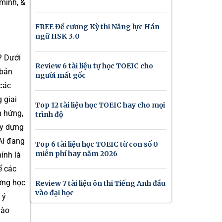
mình, &
FREE Đề cương Kỳ thi Năng lực Hán
ngữ HSK 3.0
? Dưới
Review 6 tài liệu tự học TOEIC cho
 bản
người mất gốc
các
 giai
Top 12 tài liệu học TOEIC hay cho mọi
m hứng,
trình độ
ây dựng
Ai đang
Top 6 tài liệu học TOEIC từ con số 0
miễn phí hay năm 2026
ính là
ể các
ường học
Review 7 tài liệu ôn thi Tiếng Anh đầu
vào đại học
 ý
nào