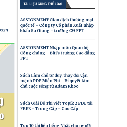
TÀI LIỆU CÙNG THỂ LOẠI
ASSIGNMENT Giao dịch thương mại
quốc tế – Công ty Cổ phần Xuất nhập
ể xem
khẩu Sa Giang – trường CĐ FPT
ASSIGNMENT Nhập môn Quan hệ
Công chúng – Biti’s trường Cao đẳng
FPT
Sách Làm chủ tư duy, thay đổi vận
mệnh PDF Miễn Phí – Bí quyết làm
chủ cuộc sống từ Adam Khoo
Sách Giải Đề Thi Viết Topik 2 PDF tải
FREE – Trung Cấp – Cao Cấp
Top 10 tài liệu tiếng Nhật cho người