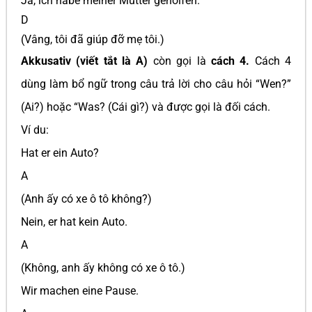
Ja, ich habe meiner Mutter geholfen.
D
(Vâng, tôi đã giúp đỡ mẹ tôi.)
Akkusativ (viết tắt là A)
còn gọi là
cách 4.
Cách 4
dùng làm bổ ngữ trong câu trả lời cho câu hỏi “Wen?”
(Ai?) hoặc “Was? (Cái gì?) và được gọi là đối cách.
Ví du:
Hat er ein Auto?
A
(Anh ấy có xe ô tô không?)
Nein, er hat kein Auto.
A
(Không, anh ấy không có xe ô tô.)
Wir machen eine Pause.