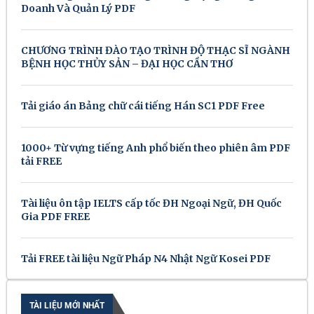
Doanh Và Quản Lý PDF
CHƯƠNG TRÌNH ĐÀO TẠO TRÌNH ĐỘ THẠC SĨ NGÀNH
BỆNH HỌC THỦY SẢN – ĐẠI HỌC CẦN THƠ
Tải giáo án Bảng chữ cái tiếng Hán SC1 PDF Free
1000+ Từ vựng tiếng Anh phổ biến theo phiên âm PDF
tải FREE
Tài liệu ôn tập IELTS cấp tốc ĐH Ngoại Ngữ, ĐH Quốc
Gia PDF FREE
Tải FREE tài liệu Ngữ Pháp N4 Nhật Ngữ Kosei PDF
TÀI LIỆU MỚI NHẤT