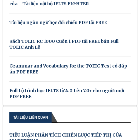
của – Tài liệu nội bộ IELTS FIGHTER
Tài liệu ngôn ngữ học đối chiếu PDF tải FREE
Sách TOEIC RC 1000 Cuốn 1 PDF tải FREE bản Full
TOEIC Anh Lê
Grammar and Vocabulary for the TOEIC Test có đáp
án PDF FREE
Full Lộ trình học IELTS từ 4.0 Lên 7.0+ cho người mới
PDF FREE
TÀI LIỆU LIÊN QUAN
TIỂU LUẬN PHÂN TÍCH CHIÊN LƯỢC TIẾP THỊ CỦA