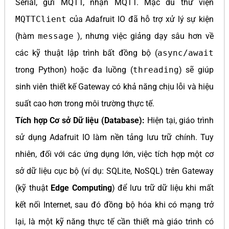
Serial, gửi MQTT, nhận MQTT. Mặc dù thư viện
MQTTClient
của Adafruit IO đã hỗ trợ xử lý sự kiện
(hàm
message
), nhưng việc giảng dạy sâu hơn về
các kỹ thuật lập trình bất đồng bộ (
async/await
trong Python) hoặc đa luồng (
threading
) sẽ giúp
sinh viên thiết kế Gateway có khả năng chịu lỗi và hiệu
suất cao hơn trong môi trường thực tế.
Tích hợp Cơ sở Dữ liệu (Database):
Hiện tại, giáo trình
sử dụng Adafruit IO làm nền tảng lưu trữ chính. Tuy
nhiên, đối với các ứng dụng lớn, việc tích hợp một cơ
sở dữ liệu cục bộ (ví dụ: SQLite, NoSQL) trên Gateway
(kỹ thuật
Edge Computing
) để lưu trữ dữ liệu khi mất
kết nối Internet, sau đó đồng bộ hóa khi có mạng trở
lại, là một kỹ năng thực tế cần thiết mà giáo trình có