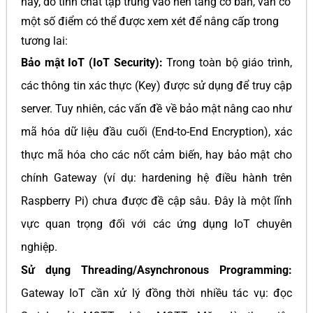
này, do tính chất tập trung vào nền tảng cơ bản, vẫn có
một số điểm có thể được xem xét để nâng cấp trong
tương lai:
Bảo mật IoT (IoT Security):
Trong toàn bộ giáo trình,
các thông tin xác thực (Key) được sử dụng để truy cập
server. Tuy nhiên, các vấn đề về bảo mật nâng cao như
mã hóa dữ liệu đầu cuối (End-to-End Encryption), xác
thực mã hóa cho các nốt cảm biến, hay bảo mật cho
chính Gateway (ví dụ: hardening hệ điều hành trên
Raspberry Pi) chưa được đề cập sâu. Đây là một lĩnh
vực quan trọng đối với các ứng dụng IoT chuyên
nghiệp.
Sử dụng Threading/Asynchronous Programming:
Gateway IoT cần xử lý đồng thời nhiều tác vụ: đọc