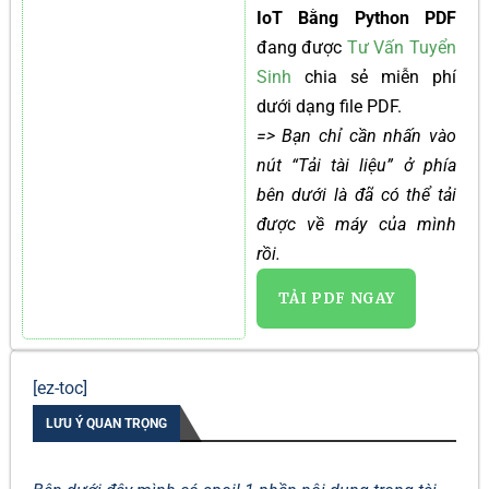
IoT Bằng Python PDF
đang được
Tư Vấn Tuyển
Sinh
chia sẻ miễn phí
dưới dạng file PDF.
=> Bạn chỉ cần nhấn vào
nút “Tải tài liệu” ở phía
bên dưới là đã có thể tải
được về máy của mình
rồi.
TẢI PDF NGAY
[ez-toc]
LƯU Ý QUAN TRỌNG