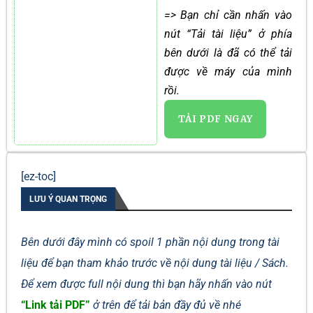
=> Bạn chỉ cần nhấn vào
nút “Tải tài liệu” ở phía
bên dưới là đã có thể tải
được về máy của mình
rồi.
TẢI PDF NGAY
[ez-toc]
LƯU Ý QUAN TRỌNG
Bên dưới đây mình có spoil 1 phần nội dung trong tài
liệu để bạn tham khảo trước về nội dung tài liệu / Sách.
Để xem được full nội dung thì bạn hãy nhấn vào nút
“Link tải PDF”
ở trên để tải bản đầy đủ về nhé