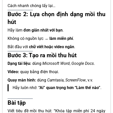
Cách nhanh chóng lấy lại…
Bước 2: Lựa chọn định dạng mồi thu
hút
Hãy làm
đơn giản nhất với bạn
.
Không có nguồn lực →
làm miễn phí
.
Bắt đầu với
chữ viết hoặc video ngắn
.
Bước 3: Tạo ra mồi thu hút
Dạng tài liệu:
dùng
Microsoft Word
,
Google Docs
.
Video:
quay bằng điện thoại.
Quay màn hình:
dùng
Camtasia
,
ScreenFlow
, v.v.
Hãy luôn nhớ:
“Ai” quan trọng hơn “Làm thế nào”
.
Bài tập
Viết tiêu đề mồi thu hút: “Khóa tập miễn phí 24 ngày