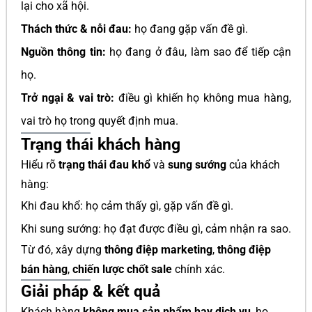
lại cho xã hội.
Thách thức & nỗi đau:
họ đang gặp vấn đề gì.
Nguồn thông tin:
họ đang ở đâu, làm sao để tiếp cận
họ.
Trở ngại & vai trò:
điều gì khiến họ không mua hàng,
vai trò họ trong quyết định mua.
Trạng thái khách hàng
Hiểu rõ
trạng thái đau khổ
và
sung sướng
của khách
hàng:
Khi đau khổ: họ cảm thấy gì, gặp vấn đề gì.
Khi sung sướng: họ đạt được điều gì, cảm nhận ra sao.
Từ đó, xây dựng
thông điệp marketing
,
thông điệp
bán hàng
,
chiến lược chốt sale
chính xác.
Giải pháp & kết quả
Khách hàng
không mua sản phẩm hay dịch vụ
, họ