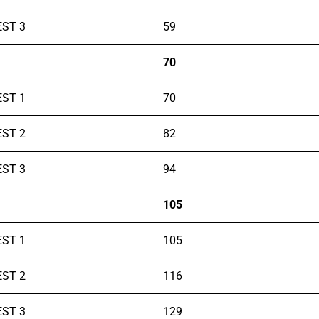
EST 3
59
70
EST 1
70
EST 2
82
EST 3
94
105
EST 1
105
EST 2
116
EST 3
129