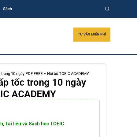
Sách
TƯ VẤN MIỄN PHÍ
ốc trong 10 ngày PDF FREE – Nội bộ TOEIC ACADEMY
ấp tốc trong 10 ngày
OEIC ACADEMY
nh
,
Tài liệu và Sách học TOEIC