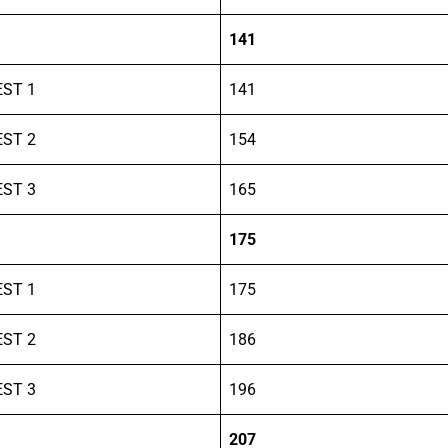
141
EST 1
141
EST 2
154
EST 3
165
175
EST 1
175
EST 2
186
EST 3
196
207