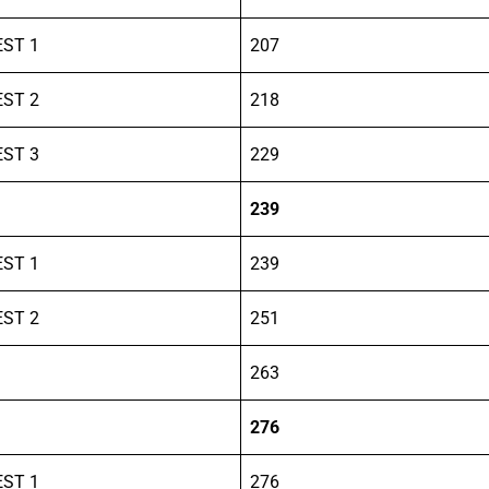
EST 1
207
EST 2
218
EST 3
229
239
EST 1
239
EST 2
251
263
276
EST 1
276