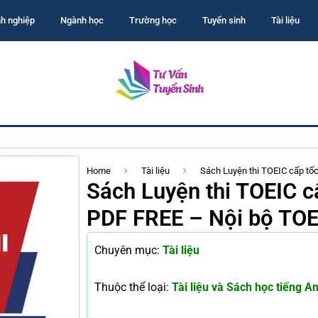
h nghiệp
Ngành học
Trường học
Tuyển sinh
Tài liệu
Home
Tài liệu
Sách Luyện thi TOEIC cấp t
Sách Luyện thi TOEIC c
PDF FREE – Nội bộ T
Chuyên mục:
Tài liệu
Thuộc thể loại:
Tài liệu và Sách học tiếng A