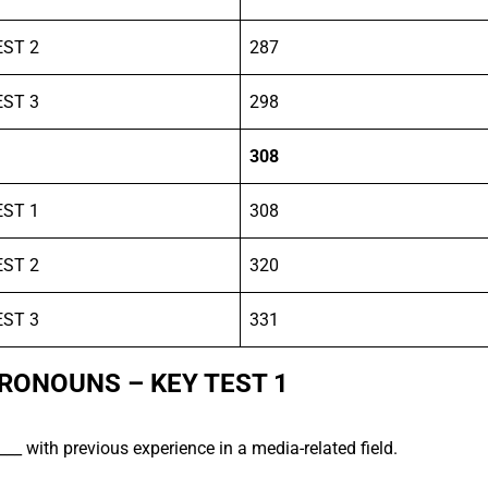
EST 2
287
EST 3
298
308
EST 1
308
EST 2
320
EST 3
331
RONOUNS – KEY TEST 1
___ with previous experience in a media-related field.