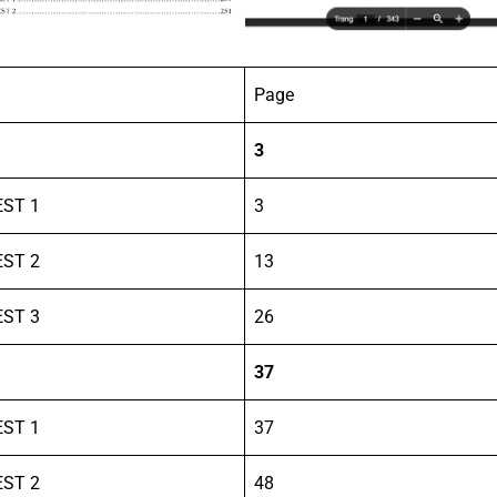
Page
3
EST 1
3
EST 2
13
EST 3
26
37
EST 1
37
EST 2
48