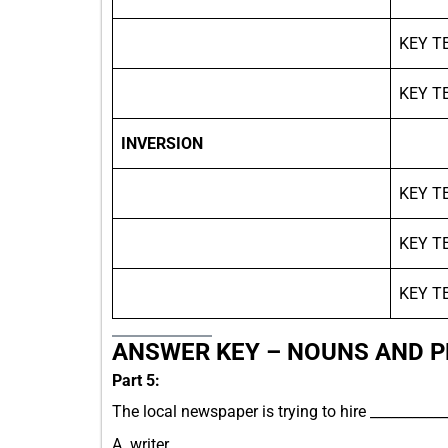
KEY T
KEY T
INVERSION
KEY T
KEY T
KEY T
ANSWER KEY – NOUNS AND P
Part 5:
The local newspaper is trying to hire ___________
A. writer