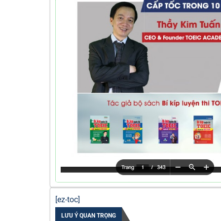
[ez-toc]
LƯU Ý QUAN TRỌNG