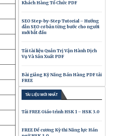
Khách Hàng Tổ Chức PDF
SEO Step-by-Step Tutorial – Hướng
dẫn SEO cơ bản từng bước cho người
mới bắt đầu
Tải tài liệu Quản Trị Vận Hành Dịch
Vụ Và Sản Xuất PDF
Bài giảng Kỹ Năng Bán Hàng PDF tải
FREE
TÀI LIỆU MỚI NHẤT
Tải FREE Giáo trình HSK 1 – HSK 3.0
FREE Đề cương Kỳ thi Năng lực Hán
ngữ HSK 3.0