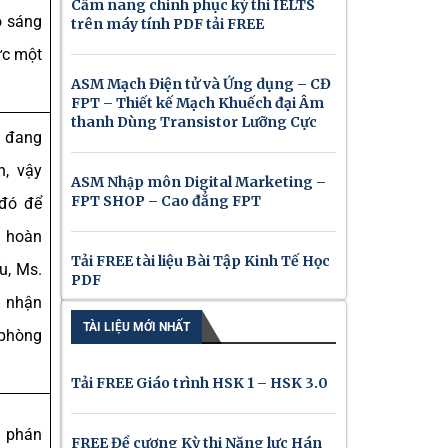
Cẩm nang chinh phục kỳ thi IELTS
o sáng
trên máy tính PDF tải FREE
ức một
ASM Mạch Điện tử và Ứng dụng – CĐ
.
FPT – Thiết kế Mạch Khuếch đại Âm
thanh Dùng Transistor Lưỡng Cực
u đang
n, vậy
ASM Nhập môn Digital Marketing –
FPT SHOP – Cao đẳng FPT
 đó để
 hoàn
Tải FREE tài liệu Bài Tập Kinh Tế Học
u, Ms.
PDF
 nhận
TÀI LIỆU MỚI NHẤT
 phòng
Tải FREE Giáo trình HSK 1 – HSK 3.0
m phán
FREE Đề cương Kỳ thi Năng lực Hán