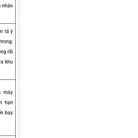
o nhân
n tả ý
rong.
ng rãi
ra khu
m mây
n hạn
ến bay