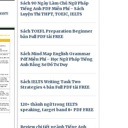
Sách 90 Ngày Làm Chủ Ngữ Pháp
Tiếng Anh PDF Miễn Phí – Sách
ể xem
Luyện Thi THPT, TOEIC, IELTS
Sách TOEFL Preparation Beginner
bản Full PDF tải FREE
Sách Mind Map English Grammar
Pdf Miễn Phí – Học Ngữ Pháp Tiếng
Anh Bằng Sơ Đồ Tư Duy
Sách IELTS Writing Task Two
Strategies 4 bản Full PDF tải FREE
120+ thành ngữ trong IELTS
speaking, target band 8+ PDF FREE
Review chi tiết ngành Tiếng Anh