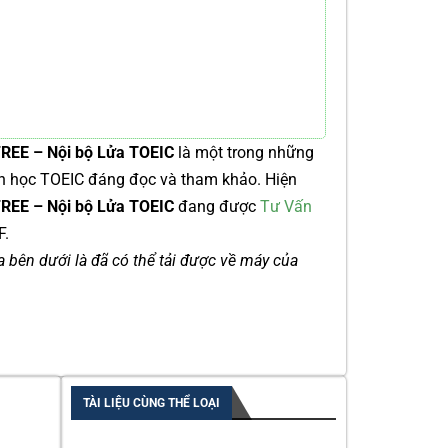
 FREE – Nội bộ Lửa TOEIC
là một trong những
ách học TOEIC đáng đọc và tham khảo. Hiện
i FREE – Nội bộ Lửa TOEIC
đang được
Tư Vấn
F.
ía bên dưới là đã có thể tải được về máy của
TÀI LIỆU CÙNG THỂ LOẠI