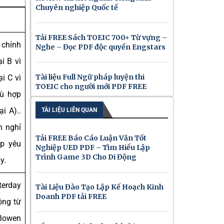
Chuyên nghiệp Quốc tế
Tải FREE Sách TOEIC 700+ Từ vựng –
 chính
Nghe – Đọc PDF độc quyền Engstars
i B vì
Tài liệu Full Ngữ pháp luyện thi
i C vì
TOEIC cho người mới PDF FREE
hù hợp
i A)..
TÀI LIỆU LIÊN QUAN
n nghỉ
Tải FREE Báo Cáo Luận Văn Tốt
p yêu
Nghiệp UED PDF – Tìm Hiểu Lập
Trình Game 3D Cho Di Động
y.
erday
Tài Liệu Đào Tạo Lập Kế Hoạch Kinh
Doanh PDF tải FREE
ộng từ
Bowen