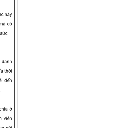
ực này
 mà có
 sức.
t danh
a thời
ẽ đến
.
chia ở
h viên
ng với