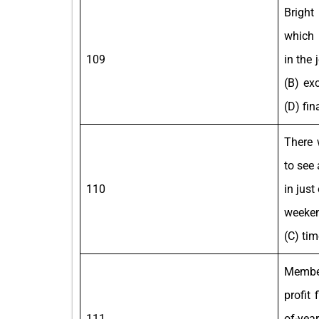
Bright
which 
109
in the 
(B) exc
(D) fin
There 
to see 
110
in jus
weeken
(C) tim
Member
profit
111
of-yea