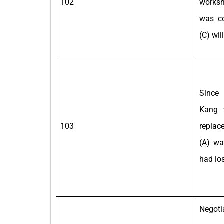
102
worksh
was co
(C) wil
Since
Kang 
103
replac
(A) wa
had lo
Negot