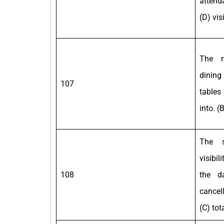
attenda
(D) vis
The r
dinin
107
tables
into. (
The s
visibi
108
the da
cancel
(C) tot