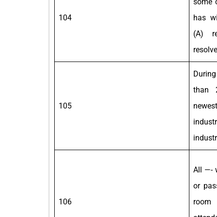
some o
104
has wi
(A) r
resolv
During
than 
105
newest
indust
industr
All —- 
or pas
106
room p