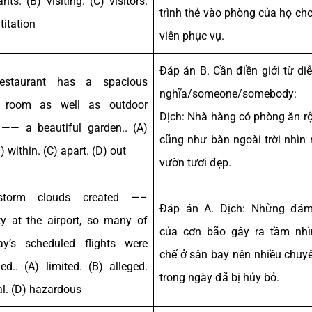
nts. (B) visiting. (C) visitors.
trình thẻ vào phòng của họ ch
ititation
viên phục vụ.
Đáp án B. Cần điền giới từ diễ
estaurant has a spacious
nghĩa/someone/somebody: t
g room as well as outdoor
Dịch: Nhà hàng có phòng ăn rộ
 —— a beautiful garden.. (A)
cũng như bàn ngoài trời nhìn 
B) within. (C) apart. (D) out
vườn tươi đẹp.
torm clouds created —–
Đáp án A. Dịch: Những đá
lity at the airport, so many of
của cơn bão gây ra tầm nhì
y’s scheduled flights were
chế ở sân bay nên nhiều chuy
led.. (A) limited. (B) alleged.
trong ngày đã bị hủy bỏ.
al. (D) hazardous