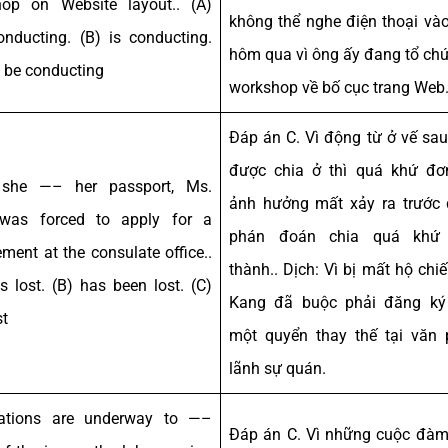
op on Website layout.. (A)
không thể nghe điện thoại và
nducting. (B) is conducting.
hôm qua vì ông ấy đang tổ ch
l be conducting
workshop về bố cục trang Web
Đáp án C. Vì động từ ở vế sa
được chia ở thì quá khứ đơ
 she —– her passport, Ms.
ảnh hưởng mất xảy ra trước
was forced to apply for a
phán đoán chia quá khứ
ement at the consulate office..
thành.. Dịch: Vì bị mất hộ chiế
s lost. (B) has been lost. (C)
Kang đã buộc phải đăng ký
st
một quyển thay thế tại văn
lãnh sự quán.
iations are underway to —–
Đáp án C. Vì những cuộc đà