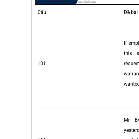
Câu
Đề bài
If emp
this 
101
reques
warra
wante
Mr. B
yeste