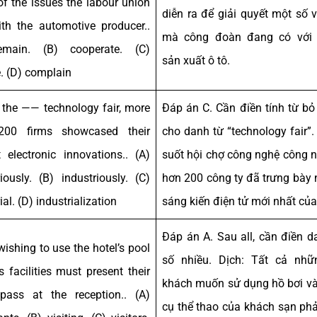
f the issues the labour union
diễn ra để giải quyết một số 
th the automotive producer..
mà công đoàn đang có với 
emain. (B) cooperate. (C)
sản xuất ô tô.
e. (D) complain
 the —— technology fair, more
Đáp án C. Cần điền tính từ bỏ
200 firms showcased their
cho danh từ “technology fair”.
 electronic innovations.. (A)
suốt hội chợ công nghệ công n
riously. (B) industriously. (C)
hơn 200 công ty đã trưng bày
ial. (D) industrialization
sáng kiến điện tử mới nhất của
Đáp án A. Sau all, cần điền d
wishing to use the hotel’s pool
số nhiều. Dịch: Tất cả nhữ
s facilities must present their
khách muốn sử dụng hồ bơi v
ass at the reception.. (A)
cụ thể thao của khách sạn phả