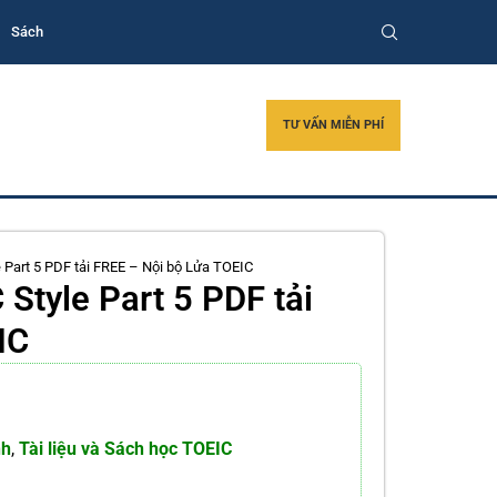
Sách
TƯ VẤN MIỄN PHÍ
e Part 5 PDF tải FREE – Nội bộ Lửa TOEIC
 Style Part 5 PDF tải
IC
nh
,
Tài liệu và Sách học TOEIC