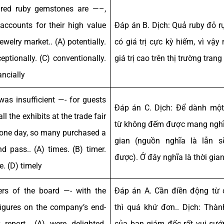
 red ruby gemstones are —–,
accounts for their high value
Đáp án B. Dịch: Quả ruby đỏ r
jewelry market.. (A) potentially.
có giá trị cực kỳ hiếm, vì vậy
eptionally. (C) conventionally.
giá trị cao trên thị trường trang
ancially
was insufficient —- for guests
Đáp án C. Dịch: Để dành mộ
all the exhibits at the trade fair
từ không đếm được mang nghĩ
t one day, so many purchased a
gian (nguồn nghĩa là lẫn s
d pass.. (A) times. (B) timer.
được). Ở đây nghĩa là thời gian
e. (D) timely
s of the board —- with the
Đáp án A. Cần điền động từ 
 figures on the company’s end-
thì quá khứ đơn.. Dịch: Thàn
r report.. (A) were delighted.
của ban giám đốc rất vui sướ