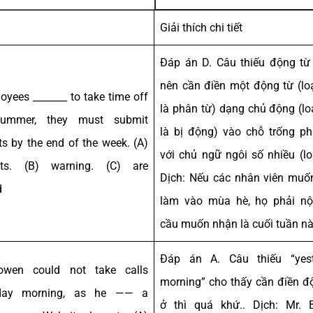
Giải thích chi tiết
Đáp án D. Câu thiếu động từ
nên cần điền một động từ (loạ
loyees _______ to take time off
là phân từ) dạng chủ động (loạ
summer, they must submit
là bị động) vào chỗ trống p
ts by the end of the week. (A)
với chủ ngữ ngôi số nhiều (loạ
nts. (B) warning. (C) are
Dịch: Nếu các nhân viên muố
d
làm vào mùa hè, họ phải nộ
cầu muốn nhận là cuối tuần nà
Đáp án A. Câu thiếu “yest
owen could not take calls
morning” cho thấy cần điền đ
rday morning, as he —— a
ở thì quá khứ.. Dịch: Mr. 