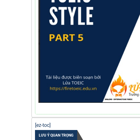
[ez-toc]
LƯU Ý QUAN TRỌNG