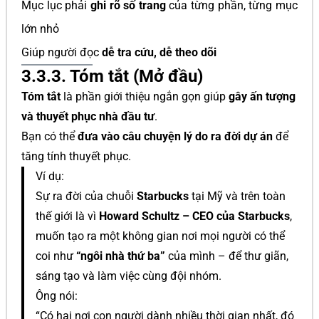
Mục lục phải
ghi rõ số trang
của từng phần, từng mục
lớn nhỏ
Giúp người đọc
dễ tra cứu, dễ theo dõi
3.3.3. Tóm tắt (Mở đầu)
Tóm tắt
là phần giới thiệu ngắn gọn giúp
gây ấn tượng
và thuyết phục nhà đầu tư
.
Bạn có thể
đưa vào câu chuyện lý do ra đời dự án
để
tăng tính thuyết phục.
Ví dụ:
Sự ra đời của chuỗi
Starbucks
tại Mỹ và trên toàn
thế giới là vì
Howard Schultz – CEO của Starbucks
,
muốn tạo ra một không gian nơi mọi người có thể
coi như
“ngôi nhà thứ ba”
của mình – để thư giãn,
sáng tạo và làm việc cùng đội nhóm.
Ông nói:
“Có hai nơi con người dành nhiều thời gian nhất, đó