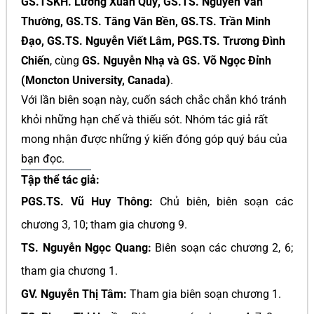
GS.TSKH. Lương Xuân Quỳ, GS.TS. Nguyễn Văn
Thường, GS.TS. Tăng Văn Bền, GS.TS. Trần Minh
Đạo, GS.TS. Nguyễn Viết Lâm, PGS.TS. Trương Đình
Chiến
, cùng
GS. Nguyễn Nhạ và GS. Võ Ngọc Đỉnh
(Moncton University, Canada)
.
Với lần biên soạn này, cuốn sách chắc chắn khó tránh
khỏi những hạn chế và thiếu sót. Nhóm tác giả rất
mong nhận được những ý kiến đóng góp quý báu của
bạn đọc.
Tập thể tác giả:
PGS.TS. Vũ Huy Thông:
Chủ biên, biên soạn các
chương 3, 10; tham gia chương 9.
TS. Nguyễn Ngọc Quang:
Biên soạn các chương 2, 6;
tham gia chương 1.
GV. Nguyễn Thị Tâm:
Tham gia biên soạn chương 1.