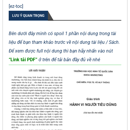
[ez-toc]
LƯU Ý QUAN TRỌNG
Bên dưới đây mình có spoil 1 phần nội dung trong tài
liệu để bạn tham khảo trước về nội dung tài liệu / Sách.
Để xem được full nội dung thì bạn hãy nhấn vào nút
“Link tải PDF”
ở trên để tải bản đầy đủ về nhé