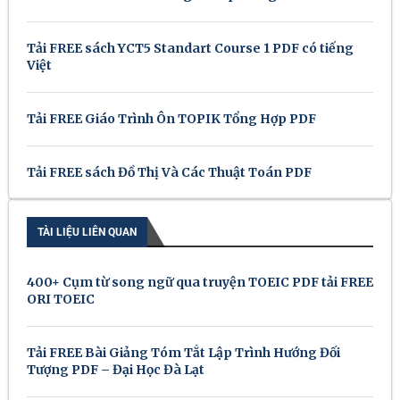
Tải FREE sách YCT5 Standart Course 1 PDF có tiếng
Việt
Tải FREE Giáo Trình Ôn TOPIK Tổng Hợp PDF
Tải FREE sách Đồ Thị Và Các Thuật Toán PDF
TÀI LIỆU LIÊN QUAN
400+ Cụm từ song ngữ qua truyện TOEIC PDF tải FREE
ORI TOEIC
Tải FREE Bài Giảng Tóm Tắt Lập Trình Hướng Đối
Tượng PDF – Đại Học Đà Lạt