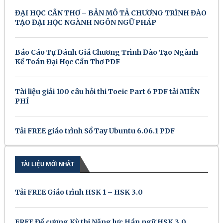
ĐẠI HỌC CẦN THƠ – BẢN MÔ TẢ CHƯƠNG TRÌNH ĐÀO
TẠO ĐẠI HỌC NGÀNH NGÔN NGỮ PHÁP
Báo Cáo Tự Đánh Giá Chương Trình Đào Tạo Ngành
Kế Toán Đại Học Cần Thơ PDF
Tài liệu giải 100 câu hỏi thi Toeic Part 6 PDF tải MIỄN
PHÍ
Tải FREE giáo trình Sổ Tay Ubuntu 6.06.1 PDF
TÀI LIỆU MỚI NHẤT
Tải FREE Giáo trình HSK 1 – HSK 3.0
FREE Đề cương Kỳ thi Năng lực Hán ngữ HSK 3.0