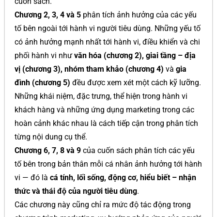
cuốn sách.
Chương 2, 3, 4 và 5
phân tích ảnh hưởng của các yếu
tố bên ngoài tới hành vi người tiêu dùng. Những yếu tố
có ảnh hưởng mạnh nhất tới hành vi, điều khiển và chi
phối hành vi như
văn hóa (chương 2), giai tầng – địa
vị (chương 3), nhóm tham khảo (chương 4)
và
gia
đình (chương 5)
đều được xem xét một cách kỹ lưỡng.
Những khái niệm, đặc trưng, thể hiện trong hành vi
khách hàng và những ứng dụng marketing trong các
hoàn cảnh khác nhau là cách tiếp cận trong phân tích
từng nội dung cụ thể.
Chương 6, 7, 8 và 9
của cuốn sách phân tích các yếu
tố bên trong bản thân mỗi cá nhân ảnh hưởng tới hành
vi — đó là
cá tính, lối sống, động cơ, hiểu biết – nhận
thức và thái độ của người tiêu dùng
.
Các chương này cũng chỉ ra mức độ tác động trong