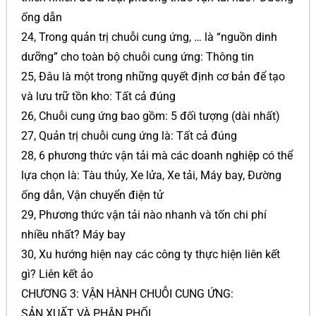
ống dẫn
24, Trong quản trị chuỗi cung ứng, … là “nguồn dinh
dưỡng” cho toàn bộ chuỗi cung ứng: Thông tin
25, Đâu là một trong những quyết định cơ bản để tạo
và lưu trữ tồn kho: Tất cả đúng
26, Chuỗi cung ứng bao gồm: 5 đối tượng (dài nhất)
27, Quản trị chuỗi cung ứng là: Tất cả đúng
28, 6 phương thức vận tải mà các doanh nghiệp có thể
lựa chọn là: Tàu thủy, Xe lửa, Xe tải, Máy bay, Đường
ống dẫn, Vận chuyển điện tử
29, Phương thức vận tải nào nhanh và tốn chi phí
nhiều nhất? Máy bay
30, Xu hướng hiện nay các công ty thực hiện liên kết
gì? Liên kết ảo
CHƯƠNG 3: VẬN HÀNH CHUỖI CUNG ỨNG:
SẢN XUẤT VÀ PHÂN PHỐI