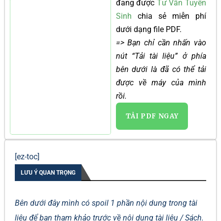
đang được
Tư Vấn Tuyển
Sinh
chia sẻ miễn phí
dưới dạng file PDF.
=> Bạn chỉ cần nhấn vào
nút “Tải tài liệu” ở phía
bên dưới là đã có thể tải
được về máy của mình
rồi.
TẢI PDF NGAY
[ez-toc]
LƯU Ý QUAN TRỌNG
Bên dưới đây mình có spoil 1 phần nội dung trong tài
liệu để bạn tham khảo trước về nội dung tài liệu / Sách.