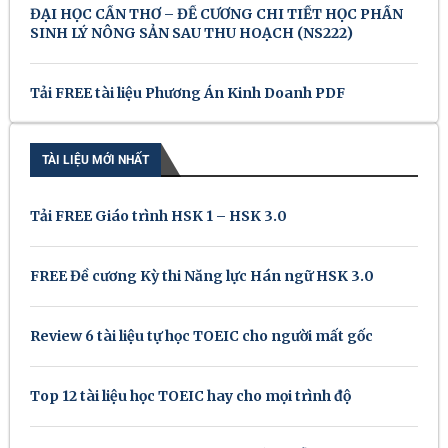
ĐẠI HỌC CẦN THƠ – ĐỀ CƯƠNG CHI TIẾT HỌC PHẦN
SINH LÝ NÔNG SẢN SAU THU HOẠCH (NS222)
Tải FREE tài liệu Phương Án Kinh Doanh PDF
TÀI LIỆU MỚI NHẤT
Tải FREE Giáo trình HSK 1 – HSK 3.0
FREE Đề cương Kỳ thi Năng lực Hán ngữ HSK 3.0
Review 6 tài liệu tự học TOEIC cho người mất gốc
Top 12 tài liệu học TOEIC hay cho mọi trình độ