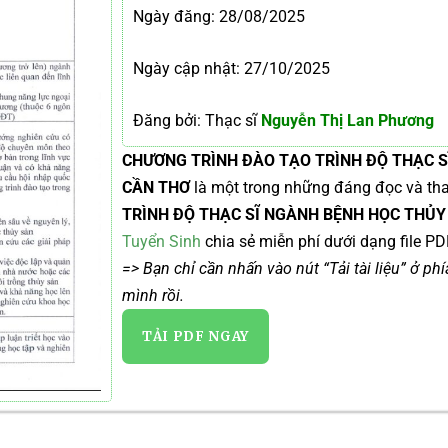
Ngày đăng:
28/08/2025
Ngày cập nhật: 27/10/2025
Đăng bởi: Thạc sĩ
Nguyễn Thị Lan Phương
CHƯƠNG TRÌNH ĐÀO TẠO TRÌNH ĐỘ THẠC S
CẦN THƠ
là một trong những đáng đọc và th
TRÌNH ĐỘ THẠC SĨ NGÀNH BỆNH HỌC THỦY
Tuyển Sinh
chia sẻ miễn phí dưới dạng file PD
=> Bạn chỉ cần nhấn vào nút “Tải tài liệu” ở ph
mình rồi.
TẢI PDF NGAY