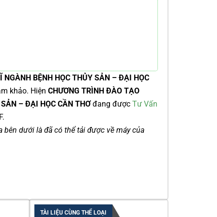
Ĩ NGÀNH BỆNH HỌC THỦY SẢN – ĐẠI HỌC
am khảo. Hiện
CHƯƠNG TRÌNH ĐÀO TẠO
 SẢN – ĐẠI HỌC CẦN THƠ
đang được
Tư Vấn
F.
ía bên dưới là đã có thể tải được về máy của
TÀI LIỆU CÙNG THỂ LOẠI