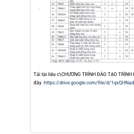
Tải tài liệu c\CHƯƠNG TRÌNH ĐÀO TẠO TRÌN
đây :
https://drive.google.com/file/d/1qxQH