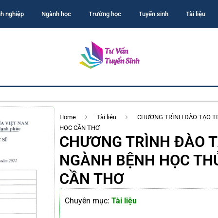
h nghiệp
Ngành học
Trường học
Tuyển sinh
Tài liệu
Home
Tài liệu
CHƯƠNG TRÌNH ĐÀO TẠO TR
HỌC CẦN THƠ
CHƯƠNG TRÌNH ĐÀO T
NGÀNH BỆNH HỌC THỦ
CẦN THƠ
Chuyên mục:
Tài liệu