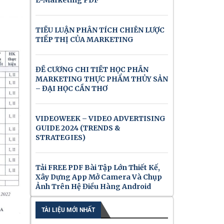
E-Marketing PDF
TIỂU LUẬN PHÂN TÍCH CHIÊN LƯỢC
TIẾP THỊ CỦA MARKETING
ĐỀ CƯƠNG CHI TIẾT HỌC PHẦN
MARKETING THỰC PHẨM THỦY SẢN
– ĐẠI HỌC CẦN THƠ
VIDEOWEEK – VIDEO ADVERTISING
GUIDE 2024 (TRENDS &
STRATEGIES)
Tải FREE PDF Bài Tập Lớn Thiết Kế,
Xây Dựng App Mở Camera Và Chụp
Ảnh Trên Hệ Điều Hàng Android
TÀI LIỆU MỚI NHẤT