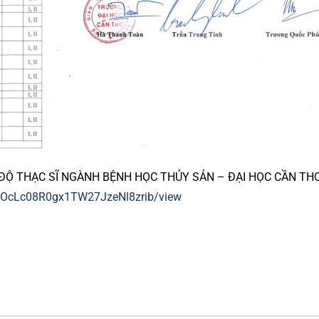
H ĐỘ THẠC SĨ NGÀNH BỆNH HỌC THỦY SẢN – ĐẠI HỌC CẦN THƠ
NadOcLc08R0gx1TW27JzeNl8zrib/view