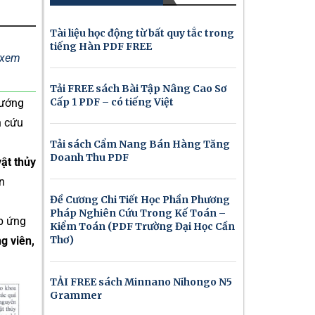
Tài liệu học động từ bất quy tắc trong
tiếng Hàn PDF FREE
ể xem
Tải FREE sách Bài Tập Nâng Cao Sơ
Cấp 1 PDF – có tiếng Việt
hướng
n cứu
Tải sách Cẩm Nang Bán Hàng Tăng
Doanh Thu PDF
vật thủy
ện
Đề Cương Chi Tiết Học Phần Phương
Pháp Nghiên Cứu Trong Kế Toán –
p ứng
Kiểm Toán (PDF Trường Đại Học Cần
Thơ)
g viên,
TẢI FREE sách Minnano Nihongo N5
Grammer