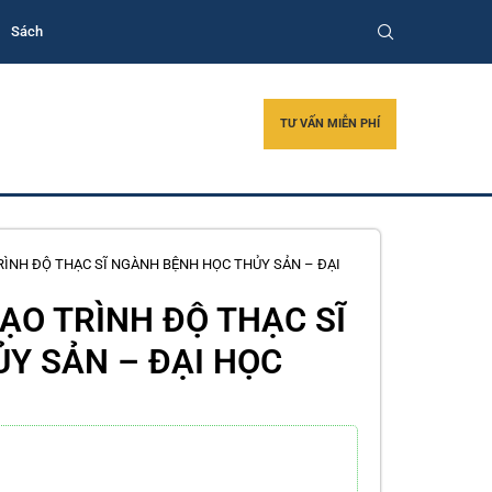
Sách
TƯ VẤN MIỄN PHÍ
ÌNH ĐỘ THẠC SĨ NGÀNH BỆNH HỌC THỦY SẢN – ĐẠI
ẠO TRÌNH ĐỘ THẠC SĨ
Y SẢN – ĐẠI HỌC